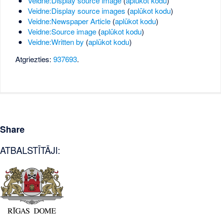
Veidne:Display source image
(
aplūkot kodu
)
Veidne:Display source images
(
aplūkot kodu
)
Veidne:Newspaper Article
(
aplūkot kodu
)
Veidne:Source image
(
aplūkot kodu
)
Veidne:Written by
(
aplūkot kodu
)
Atgriezties:
937693
.
Share
ATBALSTĪTĀJI: