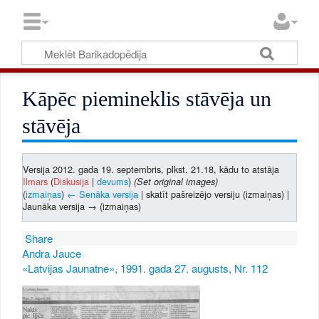
Kāpēc piemineklis stāvēja un
stāvēja
Versija 2012. gada 19. septembris, plkst. 21.18, kādu to atstāja
Ilmars
(
Diskusija
|
devums
)
(Set original images)
(
izmaiņas
)
← Senāka versija
| skatīt pašreizējo versiju (izmaiņas) |
Jaunāka versija → (izmaiņas)
Share
Andra Jauce
«Latvijas Jaunatne», 1991. gada 27. augusts, Nr. 112