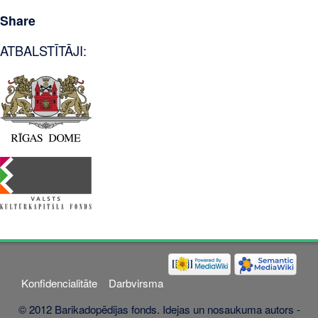
Share
ATBALSTĪTĀJI:
Konfidencialitāte
Darbvirsma
© 2012 Barikadopēdijas fonds. Idejas un nosaukuma autors -