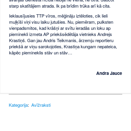
starp skatītājiem atrada. Ik pa brīdim trūka arī kā cita.
Ieklausījusies TTP vīros, mēģināju iztēloties, cik lieli
muļķīši viņi visu laiku jutušies. Nu, piemēram, pulksten
vienpadsmitos, kad krāšņi ar svītu ieradās un loku ap
pieminekli izmeta AP priekšsēdētāja vietnieks Andrejs
Krastiņš. Gan jau Andris Teikmanis, ārzemju reportieru
priekšā ar viņu sarokojoties, Krastiņa kungam nepateica,
kāpēc piemineklis stāv un stāv…
Andra Jauce
Kategorija
:
Avīžraksti