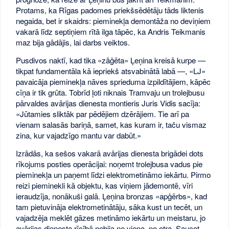
Protams, ka Rīgas padomes priekšsēdētāju tāds liktenis
negaida, bet ir skaidrs: pieminekļa demontāža no deviņiem
vakarā līdz septiņiem rītā ilga tāpēc, ka Andris Teikmanis
maz bija gādājis, lai darbs veiktos.
Pusdivos naktī, kad tika «zāģēta» Ļeņina kreisā kurpe —
tikpat fundamentāla kā iepriekš atsvabinātā labā —, «LJ»
pavaicāja pieminekļa nāves sprieduma izpildītājiem, kāpēc
cīņa ir tik grūta. Tobrīd ļoti niknais Tramvaju un trolejbusu
pārvaldes avārijas dienesta montieris Juris Vidis sacīja:
«Jūtamies sliktāk par pēdējiem dzērājiem. Tie arī pa
vienam salasās bariņā, samet, kas kuram ir, taču vismaz
zina, kur vajadzīgo mantu var dabūt.»
Izrādās, ka sešos vakarā avārijas dienesta brigādei dots
rīkojums posties operācijai: noņemt trolejbusa vadus pie
pieminekļa un paņemt līdzi elektrometināmo iekārtu. Pirmo
reizi pieminekli kā objektu, kas viņiem jādemontē, vīri
ieraudzīja, nonākuši galā. Ļeņina bronzas «apģērbs», kad
tam pietuvināja elektrometinātāju, sāka kust un tecēt, un
vajadzēja meklēt gāzes metināmo iekārtu un meistaru, jo
avārijas dienesta rīcībā nebija ne viena, ne otra. Saucot