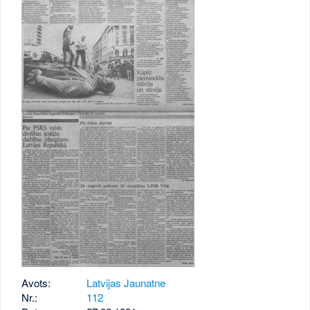
Avots:
Latvijas Jaunatne
Nr.:
112