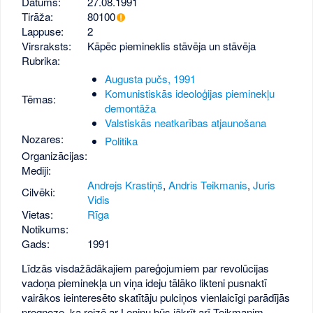
Datums:
27.08.1991
Tirāža:
80100
Lappuse:
2
Virsraksts:
Kāpēc piemineklis stāvēja un stāvēja
Rubrika:
Augusta pučs, 1991
Komunistiskās ideoloģijas pieminekļu
Tēmas:
demontāža
Valstiskās neatkarības atjaunošana
Nozares:
Politika
Organizācijas:
Mediji:
Andrejs Krastiņš
,
Andris Teikmanis
,
Juris
Cilvēki:
Vidis
Vietas:
Rīga
Notikums:
Gads:
1991
Līdzās visdažādākajiem pareģojumiem par revolūcijas
vadoņa pieminekļa un viņa ideju tālāko likteni pusnaktī
vairākos ieinteresēto skatītāju pulciņos vienlaicīgi parādījās
prognoze, ka reizē ar Ļeņinu būs jākrīt arī Teikmanim.