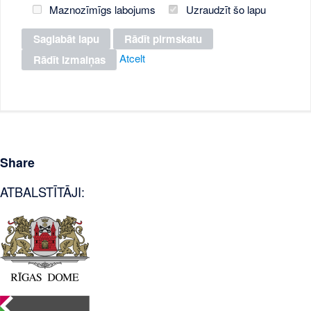
Maznozīmīgs labojums
Uzraudzīt šo lapu
Atcelt
Share
ATBALSTĪTĀJI: