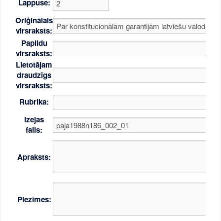
Lappuse:
Oriģinālais
virsraksts:
Papildu
virsraksts:
Lietotājam
draudzīgs
virsraksts:
Rubrika:
Izejas
fails:
Apraksts:
Piezīmes: