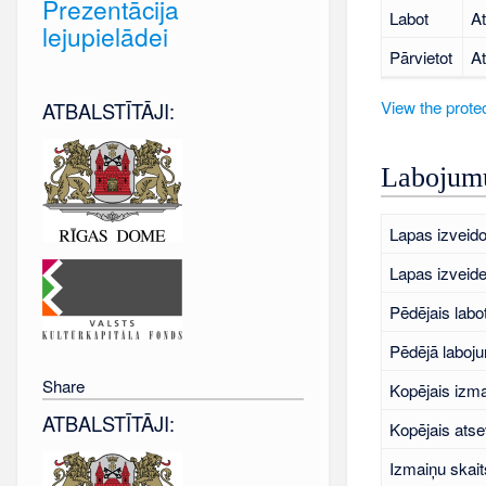
Prezentācija
Labot
At
lejupielādei
Pārvietot
At
View the protec
ATBALSTĪTĀJI:
Labojumu
Lapas izveido
Lapas izveid
Pēdējais labo
Pēdējā laboj
Share
Kopējais izma
ATBALSTĪTĀJI:
Kopējais atse
Izmaiņu skait