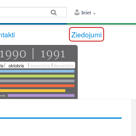
Ieiet
takti
Ziedojumi
is
oktobris
novembris
decembris
utāti