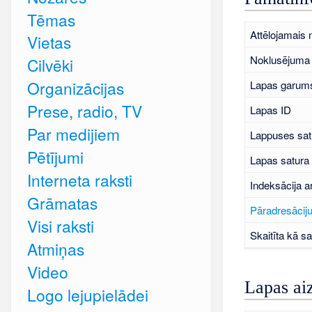
Tēmas
Attēlojamais
Vietas
Noklusējuma 
Cilvēki
Organizācijas
Lapas garums
Prese, radio, TV
Lapas ID
Par medijiem
Lappuses sat
Pētījumi
Lapas satura
Interneta raksti
Indeksācija a
Grāmatas
Pāradresāciju
Visi raksti
Skaitīta kā sa
Atmiņas
Video
Lapas ai
Logo lejupielādei