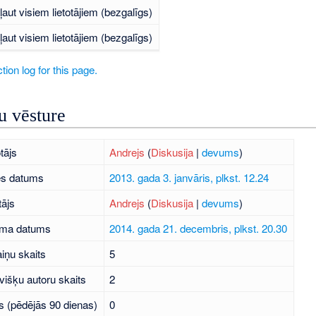
ļaut visiem lietotājiem (bezgalīgs)
ļaut visiem lietotājiem (bezgalīgs)
tion log for this page.
 vēsture
tājs
Andrejs
(
Diskusija
|
devums
)
es datums
2013. gada 3. janvāris, plkst. 12.24
tājs
Andrejs
(
Diskusija
|
devums
)
uma datums
2014. gada 21. decembris, plkst. 20.30
iņu skaits
5
višķu autoru skaits
2
s (pēdējās 90 dienas)
0