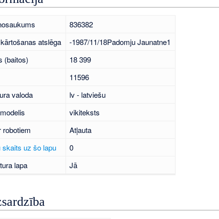
 nosaukums
836382
kārtošanas atslēga
-1987/11/18Padomju Jaunatne1
 (baitos)
18 399
11596
ura valoda
lv - latviešu
 modelis
vikiteksts
r robotiem
Atļauta
 skaits uz šo lapu
0
tura lapa
Jā
zsardzība