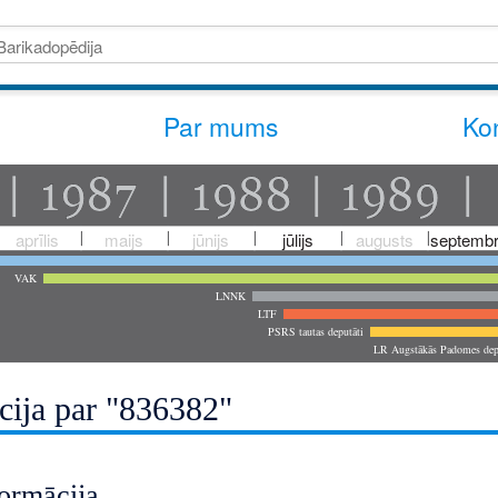
Par mums
Kon
aprīlis
maijs
jūnijs
jūlijs
augusts
septembr
VAK
LNNK
LTF
PSRS tautas deputāti
LR Augstākās Padomes dep
cija par "836382"
ormācija