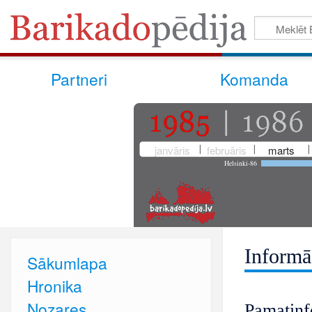
Partneri
Komanda
janvāris
februāris
marts
Helsinki-86
Informā
Sākumlapa
Hronika
Nozares
Pamatinf