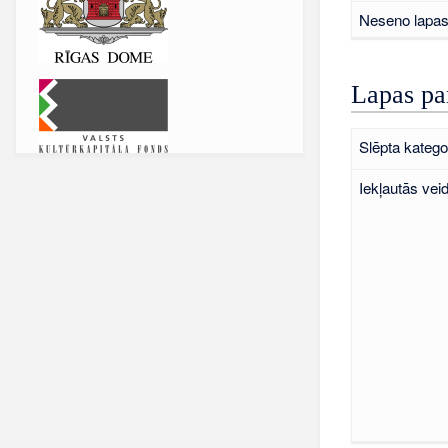
Neseno lapas 
Lapas pa
Slēpta kategor
Iekļautās vei