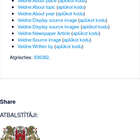
Veidne:About place
(
aplūkot kodu
)
Veidne:About topic
(
aplūkot kodu
)
Veidne:About year
(
aplūkot kodu
)
Veidne:Display source image
(
aplūkot kodu
)
Veidne:Display source images
(
aplūkot kodu
)
Veidne:Newspaper Article
(
aplūkot kodu
)
Veidne:Source image
(
aplūkot kodu
)
Veidne:Written by
(
aplūkot kodu
)
Atgriezties:
836382
.
Share
ATBALSTĪTĀJI: