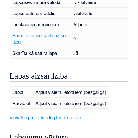
Lappuses satura valoda
lv - latviešu
Lapas satura modelis
vikiteksts
Indeksācija ar robotiem
Atļauta
Pāradresāciju skaits uz šo
0
lapu
Skaitīta kā satura lapa
Jā
Lapas aizsardzība
Labot
Atļaut visiem lietotājiem (bezgalīgs)
Pārvietot
Atļaut visiem lietotājiem (bezgalīgs)
View the protection log for this page.
Labojumu vēsture