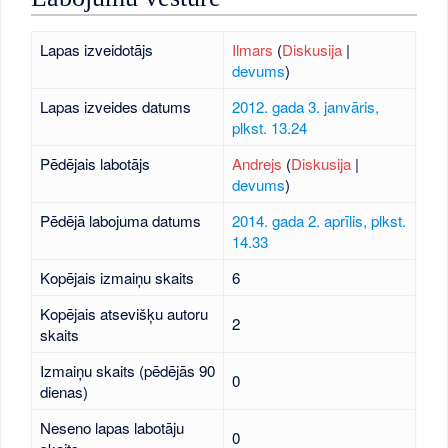
Lapas izveidotājs
Ilmars
(
Diskusija
|
devums
)
Lapas izveides datums
2012. gada 3. janvāris,
plkst. 13.24
Pēdējais labotājs
Andrejs
(
Diskusija
|
devums
)
Pēdējā labojuma datums
2014. gada 2. aprīlis, plkst.
14.33
Kopējais izmaiņu skaits
6
Kopējais atsevišķu autoru
2
skaits
Izmaiņu skaits (pēdējās 90
0
dienas)
Neseno lapas labotāju
0