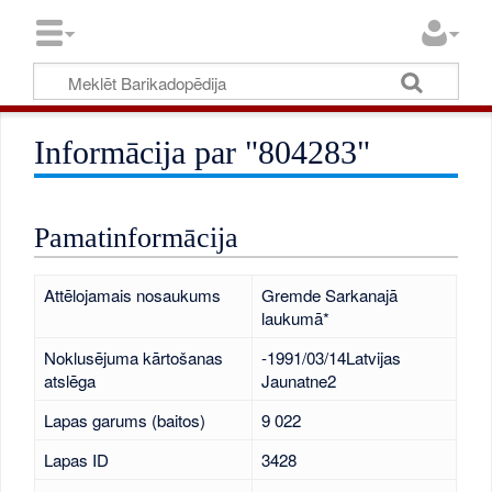
Informācija par "804283"
Pamatinformācija
Attēlojamais nosaukums
Gremde Sarkanajā
laukumā*
Noklusējuma kārtošanas
-1991/03/14Latvijas
atslēga
Jaunatne2
Lapas garums (baitos)
9 022
Lapas ID
3428