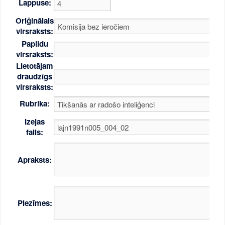
Lappuse:
Oriģinālais
virsraksts:
Papildu
virsraksts:
Lietotājam
draudzīgs
virsraksts:
Rubrika:
Izejas
fails:
Apraksts:
Piezīmes: