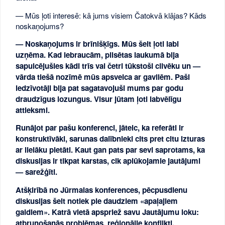
— Mūs ļoti interesē: kā jums visiem Čatokvā klājas? Kāds
noskaņojums?
— Noskaņojums ir brīnišķīgs. Mūs šeit ļoti labi
uzņēma. Kad iebraucām, pilsētas laukumā bija
sapulcējušies kādi trīs vai četri tūkstoši cilvēku un —
vārda tiešā nozīmē mūs apsveica ar gavilēm. Paši
iedzīvotāji bija pat sagatavojuši mums par godu
draudzīgus lozungus. Visur jūtam ļoti labvēlīgu
attieksmi.
Runājot par pašu konferenci, jāteic, ka referāti ir
konstruktīvāki, sarunas dalībnieki cits pret citu izturas
ar lielāku pietāti. Kaut gan pats par sevi saprotams, ka
diskusijas ir tikpat karstas, cik aplūkojamie jautājumi
— sarežģīti.
Atšķirībā no Jūrmalas konferences, pēcpusdienu
diskusijas šeit notiek pie daudziem «apaļajiem
galdiem». Katrā vietā apspriež savu Jautājumu loku:
atbruņošanās problēmas, reģionālie konflikti,