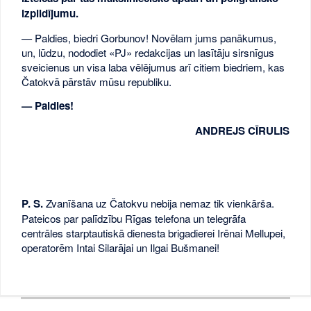
izpildījumu.
— Paldies, biedri Gorbunov! Novēlam jums panākumus,
un, lūdzu, nododiet «PJ» redakcijas un lasītāju sirsnīgus
sveicienus un visa laba vēlējumus arī citiem biedriem, kas
Čatokvā pārstāv mūsu republiku.
— Paldies!
ANDREJS CĪRULIS
P. S.
Zvanīšana uz Čatokvu nebija nemaz tik vienkārša.
Pateicos par palīdzību Rīgas telefona un telegrāfa
centrāles starptautiskā dienesta brigadierei Irēnai Mellupei,
operatorēm Intai Silarājai un Ilgai Bušmanei!