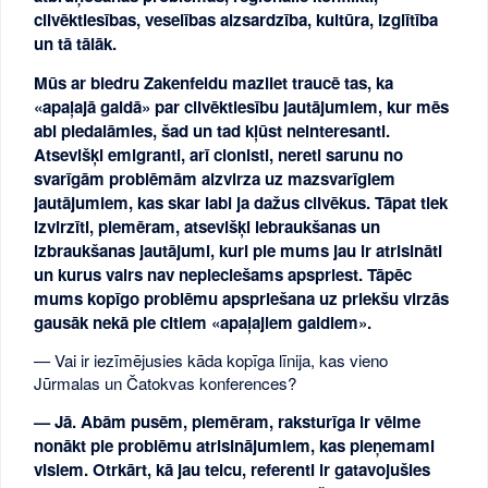
cilvēktiesības, veselības aizsardzība, kultūra, Izglītība
un tā tālāk.
Mūs ar biedru Zakenfeldu mazliet traucē tas, ka
«apaļajā galdā» par cilvēktiesību jautājumiem, kur mēs
abi piedalāmies, šad un tad kļūst neinteresanti.
Atsevišķi emigranti, arī cionisti, nereti sarunu no
svarīgām problēmām aizvirza uz mazsvarīgiem
jautājumiem, kas skar labi ja dažus cilvēkus. Tāpat tiek
izvirzīti, piemēram, atsevišķi iebraukšanas un
izbraukšanas jautājumi, kuri pie mums jau ir atrisināti
un kurus vairs nav nepieciešams apspriest. Tāpēc
mums kopīgo problēmu apspriešana uz priekšu virzās
gausāk nekā pie citiem «apaļajiem galdiem».
— Vai ir iezīmējusies kāda kopīga līnija, kas vieno
Jūrmalas un Čatokvas konferences?
— Jā. Abām pusēm, piemēram, raksturīga ir vēlme
nonākt pie problēmu atrisinājumiem, kas pieņemami
visiem. Otrkārt, kā jau teicu, referenti ir gatavojušies