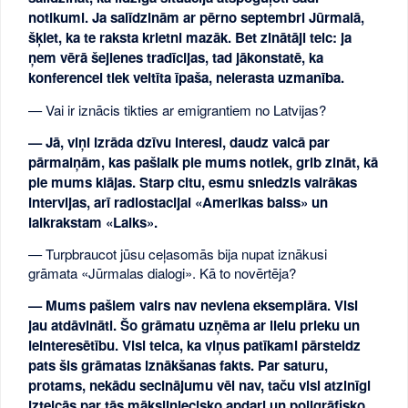
notikumi. Ja salīdzinām ar pērno septembri Jūrmalā,
šķiet, ka te raksta krietni mazāk. Bet zinātāji teic: ja
ņem vērā šejienes tradīcijas, tad jākonstatē, ka
konferencei tiek veltīta īpaša, neierasta uzmanība.
— Vai ir iznācis tikties ar emigrantiem no Latvijas?
— Jā, viņi izrāda dzīvu interesi, daudz vaicā par
pārmaiņām, kas pašlaik pie mums notiek, grib zināt, kā
pie mums klājas. Starp citu, esmu sniedzis vairākas
intervijas, arī radiostacijai «Amerikas balss» un
laikrakstam «Laiks».
— Turpbraucot jūsu ceļasomās bija nupat iznākusi
grāmata «Jūrmalas dialogi». Kā to novērtēja?
— Mums pašiem vairs nav neviena eksemplāra. Visi
jau atdāvināti. Šo grāmatu uzņēma ar lielu prieku un
ieinteresētību. Visi teica, ka viņus patīkami pārsteidz
pats šis grāmatas iznākšanas fakts. Par saturu,
protams, nekādu secinājumu vēl nav, taču visi atzinīgi
izteicās par tās māksliniecisko apdari un poligrāfisko