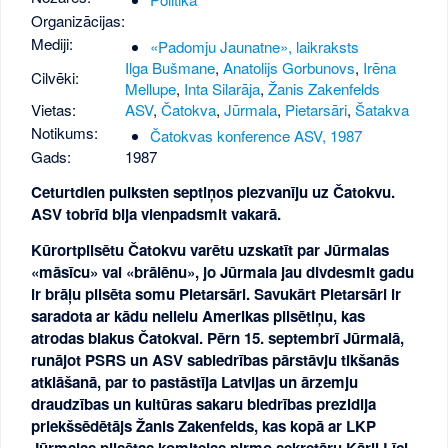
Organizācijas:
Mediji:
«Padomju Jaunatne», laikraksts
Ilga Bušmane
,
Anatolijs Gorbunovs
,
Irēna
Cilvēki:
Mellupe
,
Inta Silarāja
,
Žanis Zakenfelds
Vietas:
ASV
,
Čatokva
,
Jūrmala
,
Pietarsāri
,
Šatakva
Notikums:
Čatokvas konference ASV, 1987
Gads:
1987
Ceturtdien pulksten septiņos piezvanīju uz Čatokvu.
ASV tobrīd bija vienpadsmit vakarā.
Kūrortpilsētu Čatokvu varētu uzskatīt par Jūrmalas
«māsīcu» vai «brālēnu», jo Jūrmala jau divdesmit gadu
ir brāļu pilsēta somu Pietarsāri. Savukārt Pietarsāri ir
saradota ar kādu nelielu Amerikas pilsētiņu, kas
atrodas blakus Čatokvai. Pērn 15. septembrī Jūrmalā,
runājot PSRS un ASV sabiedrības pārstāvju tikšanās
atklāšanā, par to pastāstīja Latvijas un ārzemju
draudzības un kultūras sakaru biedrības prezidija
priekšsēdētājs Žanis Zakenfelds, kas kopā ar LKP
Jūrmalas pilsētas komitejas pirmo sekretāru Kārli Līci,