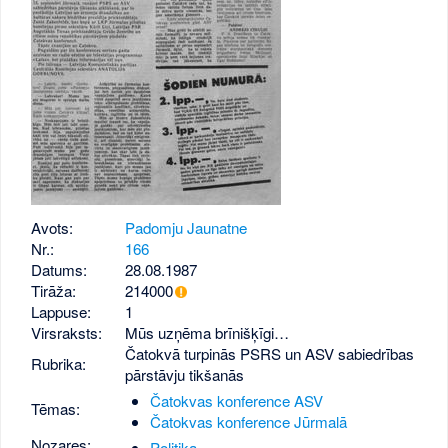
Avots:
Padomju Jaunatne
Nr.:
166
Datums:
28.08.1987
Tirāža:
214000
Lappuse:
1
Virsraksts:
Mūs uzņēma brīnišķīgi…
Čatokvā turpinās PSRS un ASV sabiedrības
Rubrika:
pārstāvju tikšanās
Čatokvas konference ASV
Tēmas:
Čatokvas konference Jūrmalā
Nozares:
Politika