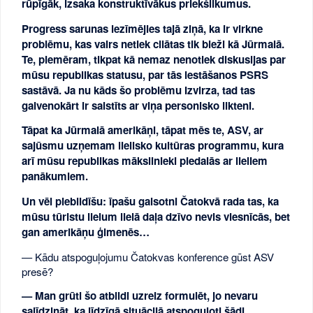
rūpīgāk, izsaka konstruktīvākus priekšlikumus.
Progress sarunas iezīmējies tajā ziņā, ka ir virkne
problēmu, kas vairs netiek cilātas tik bieži kā Jūrmalā.
Te, piemēram, tikpat kā nemaz nenotiek diskusijas par
mūsu republikas statusu, par tās iestāšanos PSRS
sastāvā. Ja nu kāds šo problēmu Izvirza, tad tas
galvenokārt ir saistīts ar viņa personisko likteni.
Tāpat ka Jūrmalā amerikāņi, tāpat mēs te, ASV, ar
sajūsmu uzņemam lielisko kultūras programmu, kura
arī mūsu republikas mākslinieki piedalās ar lieliem
panākumiem.
Un vēl piebildīšu: īpašu gaisotni Čatokvā rada tas, ka
mūsu tūristu lielum lielā daļa dzīvo nevis viesnīcās, bet
gan amerikāņu ģimenēs…
— Kādu atspoguļojumu Čatokvas konference gūst ASV
presē?
— Man grūti šo atbildi uzreiz formulēt, jo nevaru
salīdzināt, ka līdzīgā situācijā atspoguļoti šādi