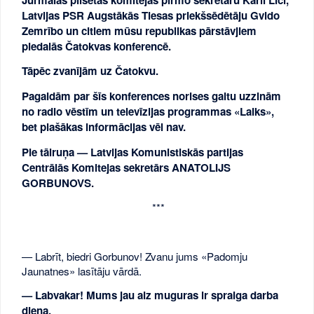
Latvijas PSR Augstākās Tiesas priekšsēdētāju Gvido
Zemrībo un citiem mūsu republikas pārstāvjiem
piedalās Čatokvas konferencē.
Tāpēc zvanījām uz Čatokvu.
Pagaidām par šīs konferences norises gaitu uzzinām
no radio vēstīm un televīzijas programmas «Laiks»,
bet plašākas informācijas vēl nav.
Pie tālruņa — Latvijas Komunistiskās partijas
Centrālās Komitejas sekretārs ANATOLIJS
GORBUNOVS.
***
— Labrīt, biedri Gorbunov! Zvanu jums «Padomju
Jaunatnes» lasītāju vārdā.
— Labvakar! Mums jau aiz muguras ir spraiga darba
diena.