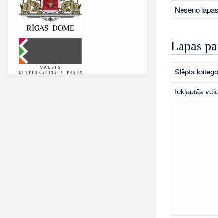
Neseno lapas 
Lapas pa
Slēpta kategor
Iekļautās vei