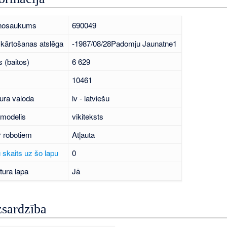
 nosaukums
690049
kārtošanas atslēga
-1987/08/28Padomju Jaunatne1
 (baitos)
6 629
10461
ura valoda
lv - latviešu
 modelis
vikiteksts
r robotiem
Atļauta
 skaits uz šo lapu
0
tura lapa
Jā
zsardzība