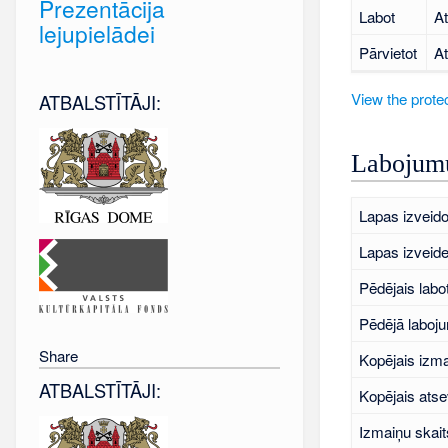
Prezentācija
Labot
At
lejupielādei
Pārvietot
At
View the protec
ATBALSTĪTĀJI:
Labojumu
Lapas izveido
Lapas izveid
Pēdējais labo
Pēdējā laboj
Share
Kopējais izma
ATBALSTĪTĀJI:
Kopējais atse
Izmaiņu skait