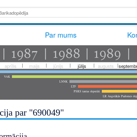
Par mums
Kon
aprīlis
maijs
jūnijs
jūlijs
augusts
septembr
VAK
LNNK
LTF
PSRS tautas deputāti
LR Augstākās Padomes dep
cija par "690049"
ormācija