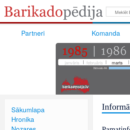
Partneri
Komanda
janvāris
februāris
marts
Helsinki-86
Informā
Sākumlapa
Hronika
Nozares
Pamatinf