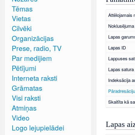
Tēmas
Attēlojamais
Vietas
Noklusējuma 
Cilvēki
Organizācijas
Lapas garums
Prese, radio, TV
Lapas ID
Par medijiem
Lappuses sat
Pētījumi
Lapas satura
Interneta raksti
Indeksācija a
Grāmatas
Pāradresāciju
Visi raksti
Skaitīta kā sa
Atmiņas
Video
Lapas ai
Logo lejupielādei