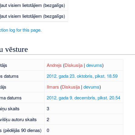
ļaut visiem lietotājiem (bezgalīgs)
ļaut visiem lietotājiem (bezgalīgs)
tion log for this page.
 vēsture
tājs
Andrejs
(
Diskusija
|
devums
)
es datums
2012. gada 23. oktobris, plkst. 18.59
tājs
Ilmars
(
Diskusija
|
devums
)
uma datums
2012. gada 9. decembris, plkst. 20.54
iņu skaits
3
višķu autoru skaits
2
s (pēdējās 90 dienas)
0