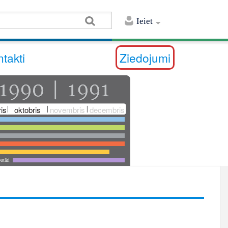
Ieiet
takti
Ziedojumi
is
oktobris
novembris
decembris
utāti