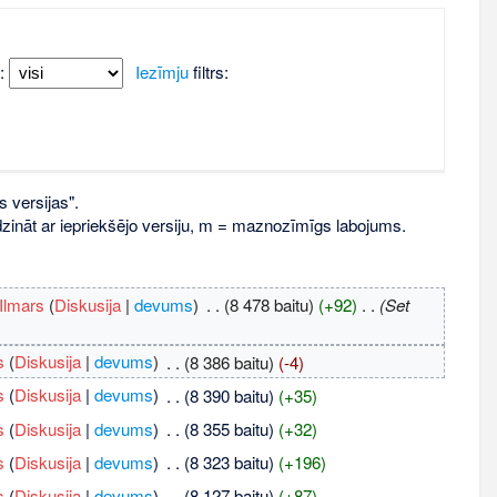
:
Iezīmju
filtrs:
s versijas".
līdzināt ar iepriekšējo versiju, m = maznozīmīgs labojums.
Ilmars
(
Diskusija
|
devums
)
‎
. .
(8 478 baitu)
(+92)
‎
. .
(Set
s
(
Diskusija
|
devums
)
‎
. .
(8 386 baitu)
(-4)
s
(
Diskusija
|
devums
)
‎
. .
(8 390 baitu)
(+35)
s
(
Diskusija
|
devums
)
‎
. .
(8 355 baitu)
(+32)
s
(
Diskusija
|
devums
)
‎
. .
(8 323 baitu)
(+196)
s
(
Diskusija
|
devums
)
‎
. .
(8 127 baitu)
(+87)