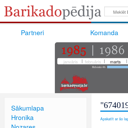
Partneri
Komanda
janvāris
februāris
marts
Helsinki-86
"674019
Sākumlapa
Hronika
Apskatīt ar šo lap
Nozares