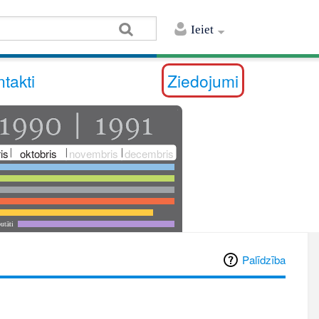
Ieiet
takti
Ziedojumi
is
oktobris
novembris
decembris
utāti
Palīdzība