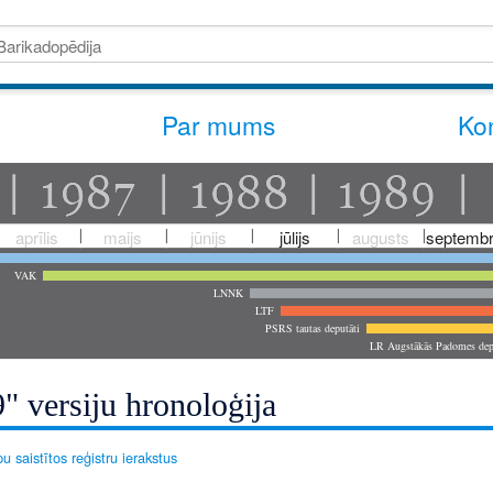
Par mums
Kon
aprīlis
maijs
jūnijs
jūlijs
augusts
septembr
VAK
LNNK
LTF
PSRS tautas deputāti
LR Augstākās Padomes dep
" versiju hronoloģija
u saistītos reģistru ierakstus