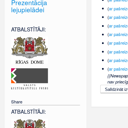
Prezentācija
lejupielādei
(
ar pašreiz
(
ar pašreiz
(
ar pašreiz
ATBALSTĪTĀJI:
(
ar pašreiz
(
ar pašreiz
(
ar pašreiz
(
ar pašreiz
(
ar pašreiz
{{Newspape
nav priecī
Share
ATBALSTĪTĀJI: