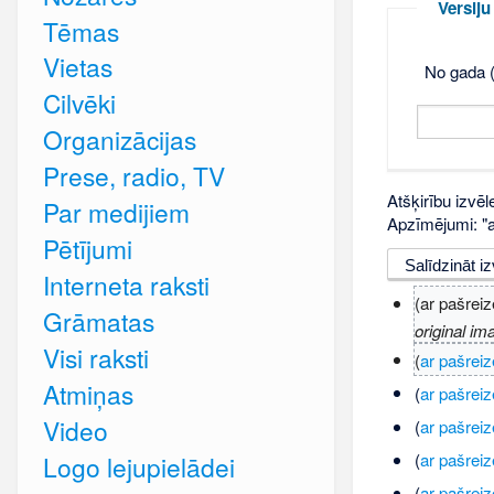
Versij
Tēmas
Vietas
No gada (
Cilvēki
Organizācijas
Prese, radio, TV
Atšķirību izvēl
Par medijiem
Apzīmējumi: "ar
Pētījumi
Interneta raksti
(ar pašreiz
Grāmatas
original im
Visi raksti
(
ar pašreiz
Atmiņas
(
ar pašreiz
Video
(
ar pašreiz
(
ar pašreiz
Logo lejupielādei
(
ar pašreiz