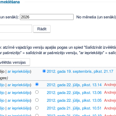
u meklēšana
un senāki):
No mēneša (un senāki)
e: atzīmē vajadzīgo versiju apaļās pogas un spied "Salīdzināt izvēlētā
 pašreizējo" = salīdzināt ar pašreizējo versiju, "ar iepriekšējo" = sa
ējo |
ar iepriekšējo
)
2012. gada 19. septembris, plkst. 21.17
‎
ages)
ējo
|
ar iepriekšējo
)
2012. gada 22. jūlijs, plkst. 13.14
‎
Andrej
ējo
|
ar iepriekšējo
)
2012. gada 22. jūlijs, plkst. 13.06
‎
Andrej
ējo
|
ar iepriekšējo
)
2012. gada 22. jūlijs, plkst. 13.05
‎
Andrej
ējo
|
ar iepriekšējo
)
2012. gada 21. jūlijs, plkst. 10.51
‎
Andrej
ējo
|
ar iepriekšējo
)
2012. gada 21. jūlijs, plkst. 10.19
‎
Andrej