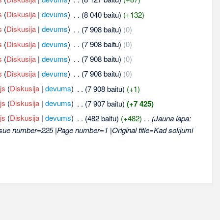
s
(
Diskusija
|
devums
)
‎
. .
(8 040 baitu)
(+132)
s
(
Diskusija
|
devums
)
‎
. .
(7 908 baitu)
(0)
s
(
Diskusija
|
devums
)
‎
. .
(7 908 baitu)
(0)
s
(
Diskusija
|
devums
)
‎
. .
(7 908 baitu)
(0)
s
(
Diskusija
|
devums
)
‎
. .
(7 908 baitu)
(0)
js
(
Diskusija
|
devums
)
‎
. .
(7 908 baitu)
(+1)
js
(
Diskusija
|
devums
)
‎
. .
(7 907 baitu)
(+7 425)
js
(
Diskusija
|
devums
)
‎
. .
(482 baitu)
(+482)
‎
. .
(Jauna lapa:
ssue number=225 |Page number=1 |Original title=Kad solījumi