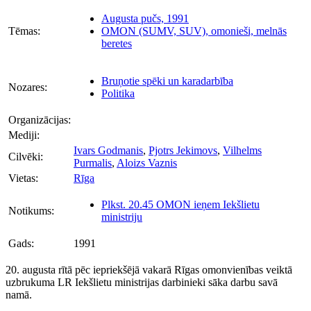
Augusta pučs, 1991
Tēmas:
OMON (SUMV, SUV), omonieši, melnās
beretes
Bruņotie spēki un karadarbība
Nozares:
Politika
Organizācijas:
Mediji:
Ivars Godmanis
,
Pjotrs Jekimovs
,
Vilhelms
Cilvēki:
Purmalis
,
Aloizs Vaznis
Vietas:
Rīga
Plkst. 20.45 OMON ieņem Iekšlietu
Notikums:
ministriju
Gads:
1991
20. augusta rītā pēc iepriekšējā vakarā Rīgas omonvienības veiktā
uzbrukuma LR Iekšlietu ministrijas darbinieki sāka darbu savā
namā.