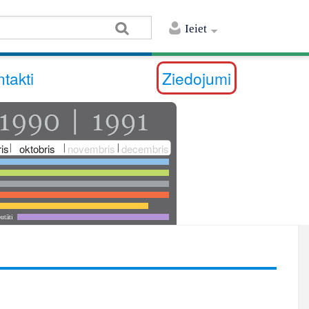
Ieiet
takti
Ziedojumi
is
oktobris
novembris
decembris
utāti