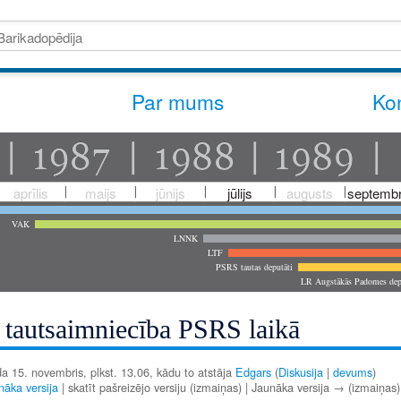
Par mums
Kon
aprīlis
maijs
jūnijs
jūlijs
augusts
septembr
VAK
LNNK
LTF
PSRS tautas deputāti
LR Augstākās Padomes dep
s tautsaimniecība PSRS laikā
a 15. novembris, plkst. 13.06, kādu to atstāja
Edgars
(
Diskusija
|
devums
)
āka versija
| skatīt pašreizējo versiju (izmaiņas) | Jaunāka versija → (izmaiņas)