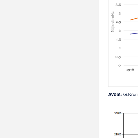
Avots:
G.Krūmi