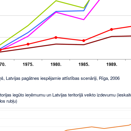
š, Latvijas pagātnes iespējamie attīstības scenāriji, Rīga, 2006
itorijas iegūto ieņēmumu un Latvijas teritorijā veikto izdevumu (ieska
dos rubļu)