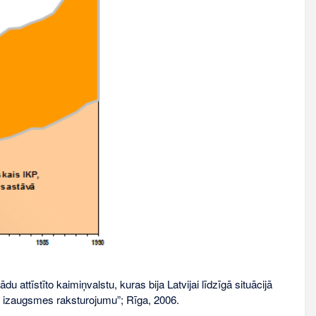
du attīstīto kaimiņvalstu, kuras bija Latvijai līdzīgā situācijā
, izaugsmes raksturojumu”; Rīga, 2006.