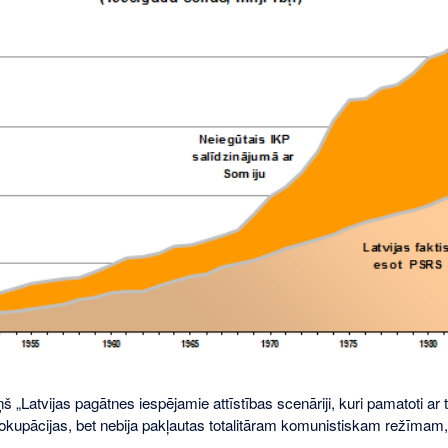
š „Latvijas pagātnes iespējamie attīstības scenāriji, kuri pamatoti ar tā
 okupācijas, bet nebija pakļautas totalitāram komunistiskam režīmam