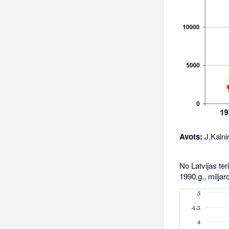
Avots:
J.Kalniņ
No Latvijas ter
1990.g., miljar