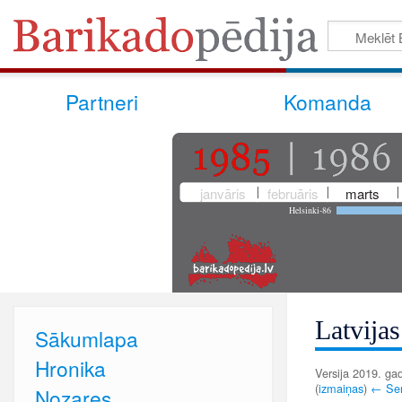
Partneri
Komanda
janvāris
februāris
marts
Helsinki-86
Latvija
Sākumlapa
Hronika
Versija 2019. gad
(
izmaiņas
)
← Sen
Nozares