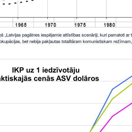
š „Latvijas pagātnes iespējamie attīstības scenāriji, kuri pamatoti ar tā
 okupācijas, bet nebija pakļautas totalitāram komunistiskam režīmam