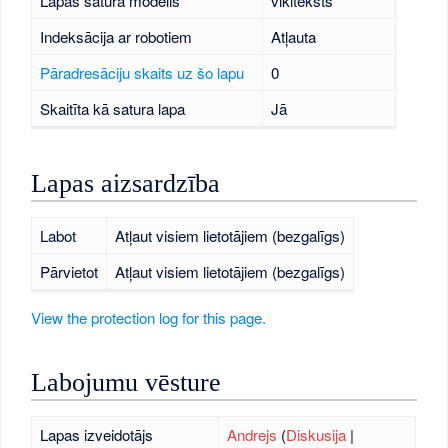
Lapas satura modelis
vikiteksts
Indeksācija ar robotiem
Atļauta
Pāradresāciju skaits uz šo lapu
0
Skaitīta kā satura lapa
Jā
Lapas aizsardzība
Labot
Atļaut visiem lietotājiem (bezgalīgs)
Pārvietot
Atļaut visiem lietotājiem (bezgalīgs)
View the protection log for this page.
Labojumu vēsture
Lapas izveidotājs
Andrejs
(
Diskusija
|