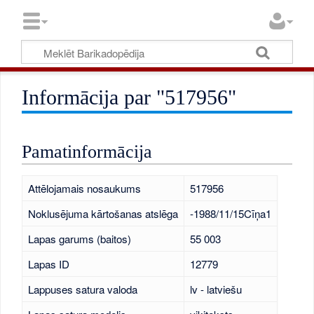
Informācija par "517956"
Pamatinformācija
Attēlojamais nosaukums
517956
Noklusējuma kārtošanas atslēga
-1988/11/15Cīņa1
Lapas garums (baitos)
55 003
Lapas ID
12779
Lappuses satura valoda
lv - latviešu