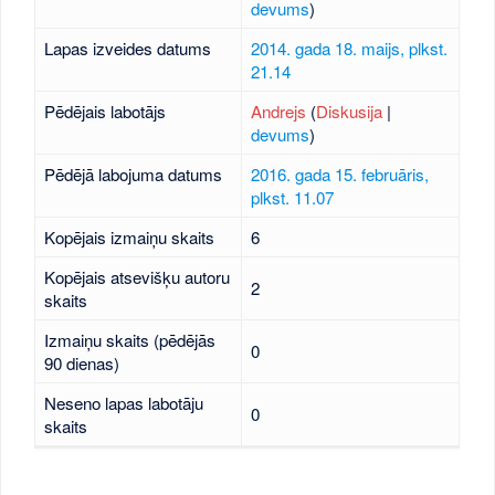
devums
)
Lapas izveides datums
2014. gada 18. maijs, plkst.
21.14
Pēdējais labotājs
Andrejs
(
Diskusija
|
devums
)
Pēdējā labojuma datums
2016. gada 15. februāris,
plkst. 11.07
Kopējais izmaiņu skaits
6
Kopējais atsevišķu autoru
2
skaits
Izmaiņu skaits (pēdējās
0
90 dienas)
Neseno lapas labotāju
0
skaits