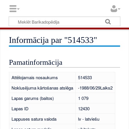
Informācija par "514533"
Pamatinformācija
Attēlojamais nosaukums
514533
Noklusējuma kārtošanas atslēga
-1988/06/29Laiks2
Lapas garums (baitos)
1 079
Lapas ID
12430
Lappuses satura valoda
lv - latviešu