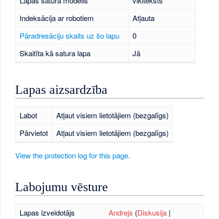
Lapas satura modelis
vikiteksts
Indeksācija ar robotiem
Atļauta
Pāradresāciju skaits uz šo lapu
0
Skaitīta kā satura lapa
Jā
Lapas aizsardzība
Labot
Atļaut visiem lietotājiem (bezgalīgs)
Pārvietot
Atļaut visiem lietotājiem (bezgalīgs)
View the protection log for this page.
Labojumu vēsture
Lapas izveidotājs
Andrejs
(
Diskusija
|