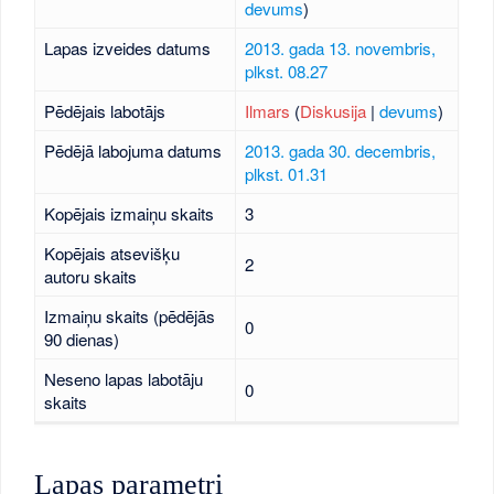
devums
)
Lapas izveides datums
2013. gada 13. novembris,
plkst. 08.27
Pēdējais labotājs
Ilmars
(
Diskusija
|
devums
)
Pēdējā labojuma datums
2013. gada 30. decembris,
plkst. 01.31
Kopējais izmaiņu skaits
3
Kopējais atsevišķu
2
autoru skaits
Izmaiņu skaits (pēdējās
0
90 dienas)
Neseno lapas labotāju
0
skaits
Lapas parametri