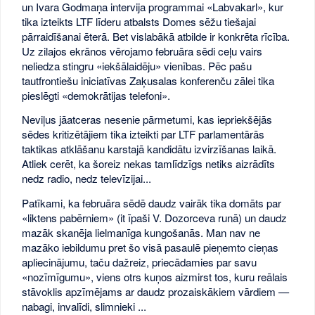
un Ivara Godmaņa intervija programmai «Labvakarl», kur
tika izteikts LTF līderu atbalsts Domes sēžu tiešajai
pārraidīšanai ēterā. Bet vislabākā atbilde ir konkrēta rīcība.
Uz zilajos ekrānos vērojamo februāra sēdi ceļu vairs
neliedza stingru «iekšālaidēju» vienības. Pēc pašu
tautfrontiešu iniciatīvas Zaķusalas konferenču zālei tika
pieslēgti «demokrātijas telefoni».
Neviļus jāatceras nesenie pārmetumi, kas iepriekšējās
sēdes kritizētājiem tika izteikti par LTF parlamentārās
taktikas atklāšanu karstajā kandidātu izvirzīšanas laikā.
Atliek cerēt, ka šoreiz nekas tamlīdzīgs netiks aizrādīts
nedz radio, nedz televīzijai...
Patīkami, ka februāra sēdē daudz vairāk tika domāts par
«liktens pabērniem» (it īpaši V. Dozorceva runā) un daudz
mazāk skanēja lielmanīga kungošanās. Man nav ne
mazāko iebildumu pret šo visā pasaulē pieņemto cieņas
apliecinājumu, taču dažreiz, priecādamies par savu
«nozīmīgumu», viens otrs kuņos aizmirst tos, kuru reālais
stāvoklis apzīmējams ar daudz prozaiskākiem vārdiem —
nabagi, invalīdi, slimnieki ...