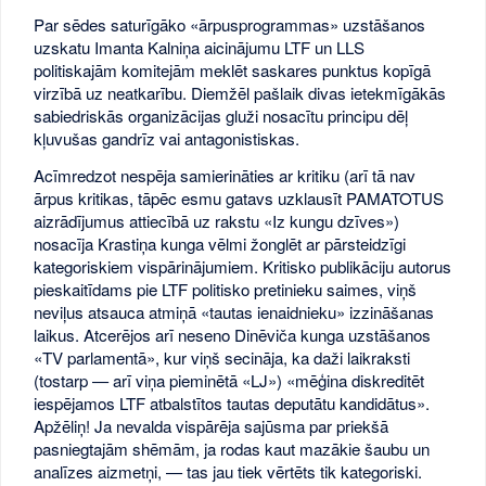
Par sēdes saturīgāko «ārpusprogrammas» uzstāšanos
uzskatu Imanta Kalniņa aicinājumu LTF un LLS
politiskajām komitejām meklēt saskares punktus kopīgā
virzībā uz neatkarību. Diemžēl pašlaik divas ietekmīgākās
sabiedriskās organizācijas gluži nosacītu principu dēļ
kļuvušas gandrīz vai antagonistiskas.
Acīmredzot nespēja samierināties ar kritiku (arī tā nav
ārpus kritikas, tāpēc esmu gatavs uzklausīt PAMATOTUS
aizrādījumus attiecībā uz rakstu «Iz kungu dzīves»)
nosacīja Krastiņa kunga vēlmi žonglēt ar pārsteidzīgi
kategoriskiem vispārinājumiem. Kritisko publikāciju autorus
pieskaitīdams pie LTF politisko pretinieku saimes, viņš
neviļus atsauca atmiņā «tautas ienaidnieku» izzināšanas
laikus. Atcerējos arī neseno Dinēviča kunga uzstāšanos
«TV parlamentā», kur viņš secināja, ka daži laikraksti
(tostarp — arī viņa pieminētā «LJ») «mēģina diskreditēt
iespējamos LTF atbalstītos tautas deputātu kandidātus».
Apžēliņ! Ja nevalda vispārēja sajūsma par priekšā
pasniegtajām shēmām, ja rodas kaut mazākie šaubu un
analīzes aizmetņi, — tas jau tiek vērtēts tik kategoriski.