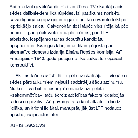
Acīmredzot nevēlēšanās «izblamēties» TV skatītāju acis
sēdes dalībniekiem lika rūpēties, lai pasākums norisētu
savaldīguma un apzinīguma gaisotnē, ko nevarētu teikt par
iepriekšējo saietu. Galvenokārt tieši tāpēc viss ritēja kā pēc
notīm — gan priekšvēlēšanu platformas, gan LTF
atbalstīto, iespējamo tautas deputātu kandidātu
apspriešana. Svarīgus labojumus likumprojektā par
alternatīvo dienestu izdarīja Eināra Repšes komisija. Arī
«mūžīgais» 1940. gada jautājums tika izskatīts neparasti
konstruktīvi.
— Ek, tas taču nav īsti, tā ir spēle uz skatītāju, — vienā no
sēdes pārtraukumiem nejauši sadzirdēju šādu atzinumu.
Nu ko — varbūt tā tiešām ir nedaudz uzspēlēta
«saķemmētība», taču šoreiz atbildības faktors iedarbojās
radoši un pozitīvi. Arī guvums, strādājot atklāti, ir daudz
lielāks, un krietni lielākai, manuprāt, jākļūst LTF nedaudz
apsūbējušajai autoritātei.
JURIS LAKSOVS