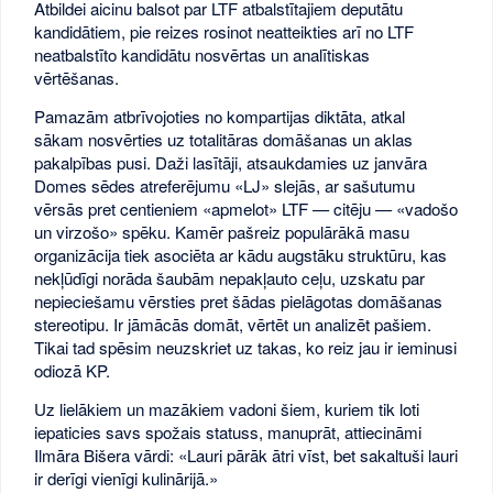
Atbildei aicinu balsot par LTF atbalstītajiem deputātu
kandidātiem, pie reizes rosinot neatteikties arī no LTF
neatbalstīto kandidātu nosvērtas un analītiskas
vērtēšanas.
Pamazām atbrīvojoties no kompartijas diktāta, atkal
sākam nosvērties uz totalitāras domāšanas un aklas
pakalpības pusi. Daži lasītāji, atsaukdamies uz janvāra
Domes sēdes atreferējumu «LJ» slejās, ar sašutumu
vērsās pret centieniem «apmelot» LTF — citēju — «vadošo
un virzošo» spēku. Kamēr pašreiz populārākā masu
organizācija tiek asociēta ar kādu augstāku struktūru, kas
nekļūdīgi norāda šaubām nepakļauto ceļu, uzskatu par
nepieciešamu vērsties pret šādas pielāgotas domāšanas
stereotipu. Ir jāmācās domāt, vērtēt un analizēt pašiem.
Tikai tad spēsim neuzskriet uz takas, ko reiz jau ir ieminusi
odiozā KP.
Uz lielākiem un mazākiem vadoni šiem, kuriem tik loti
iepaticies savs spožais statuss, manuprāt, attiecināmi
Ilmāra Bišera vārdi: «Lauri pārāk ātri vīst, bet sakaltuši lauri
ir derīgi vienīgi kulinārijā.»