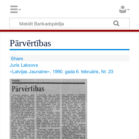
Pārvērtības
Share
Juris Laksovs
«Latvijas Jaunatne», 1990. gada 6. februāris, Nr. 23