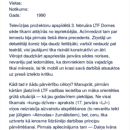
Vietas:
Notikums:
Gads:
1990
Televīzijas prožektoru apspīdētā 3. februāra LTF Domes
sēde tīkami atšķīrās no iepriekšējās. Acīmredzot tam par
iemeslu bija pirmais tiešā ētera precedents. Ziņotāji un
debatētāji šoreiz bija daudz lietišķāki, varbūt nedaudz pat
teatrāli, visi jautājumi tika risināti konstruktīvi un ātri.
Vērojot daudzkārt apspriestās janvāra sēdes norises,
nevarēju pat iedomāties, ka domniekiem būs vajadzīgs
tikai mēnesis, lai tik mobili un krasi savā darbībā atsauktos
uz presē izteikto kritiku.
Kādi tad ir šādu pārvērtību cēloņi? Manuprāt, pirmām
kārtām jāatzīmē LTF vadības iecietība un māka orientēties
grūtā situācijā — kā jau godavīriem pieklājas. Ne visai
tīkamais «kungu dzīves» apraksts (17. janvāra «LJ»)
viņos neizraisīja aizvainotu atspēlēšanos (to nevarētu teikt
par jūtīgiem «Atmodas» žurnālistiem), bet, ceru, tika
uztverts kā ierosme līdzšinējo darbības principu
pārvērtēšanai. Pirmais apliecinājums tam — Daiņa Ivāna