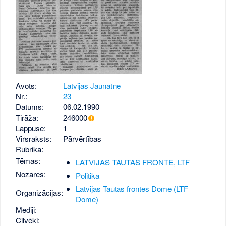
Avots:
Latvijas Jaunatne
Nr.:
23
Datums:
06.02.1990
Tirāža:
246000
Lappuse:
1
Virsraksts:
Pārvērtības
Rubrika:
Tēmas:
LATVIJAS TAUTAS FRONTE, LTF
Nozares:
Politika
Latvijas Tautas frontes Dome (LTF
Organizācijas:
Dome)
Mediji:
Cilvēki: