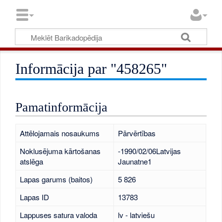
Informācija par "458265"
Pamatinformācija
Attēlojamais nosaukums
Pārvērtības
Noklusējuma kārtošanas
-1990/02/06Latvijas
atslēga
Jaunatne1
Lapas garums (baitos)
5 826
Lapas ID
13783
Lappuses satura valoda
lv - latviešu