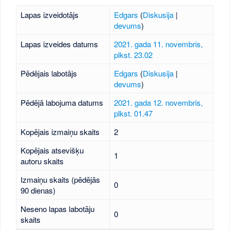
Lapas izveidotājs
Edgars
(
Diskusija
|
devums
)
Lapas izveides datums
2021. gada 11. novembris,
plkst. 23.02
Pēdējais labotājs
Edgars
(
Diskusija
|
devums
)
Pēdējā labojuma datums
2021. gada 12. novembris,
plkst. 01.47
Kopējais izmaiņu skaits
2
Kopējais atsevišķu
1
autoru skaits
Izmaiņu skaits (pēdējās
0
90 dienas)
Neseno lapas labotāju
0
skaits