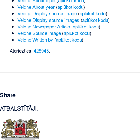
Veidne:About topic
(
aplūkot kodu
)
Veidne:About year
(
aplūkot kodu
)
Veidne:Display source image
(
aplūkot kodu
)
Veidne:Display source images
(
aplūkot kodu
)
Veidne:Newspaper Article
(
aplūkot kodu
)
Veidne:Source image
(
aplūkot kodu
)
Veidne:Written by
(
aplūkot kodu
)
Atgriezties:
428945
.
Share
ATBALSTĪTĀJI: