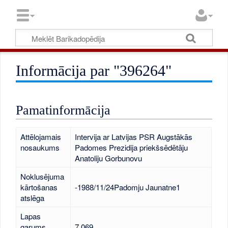
Informācija par "396264"
Pamatinformācija
Attēlojamais
Intervija ar Latvijas PSR Augstākās
nosaukums
Padomes Prezidija priekšsēdētāju
Anatoliju Gorbunovu
Noklusējuma
kārtošanas
-1988/11/24Padomju Jaunatne1
atslēga
Lapas
garums
7 069