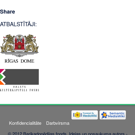
Share
ATBALSTĪTĀJI:
Konfidencialitāte
Darbvirsma
© 2012 Barikadopēdijas fonds. Idejas un nosaukuma autors -