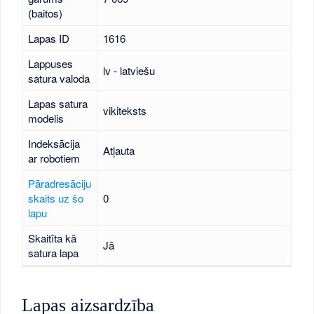
(baitos)
Lapas ID
1616
Lappuses
lv - latviešu
satura valoda
Lapas satura
vikiteksts
modelis
Indeksācija
Atļauta
ar robotiem
Pāradresāciju
skaits uz šo
0
lapu
Skaitīta kā
Jā
satura lapa
Lapas aizsardzība