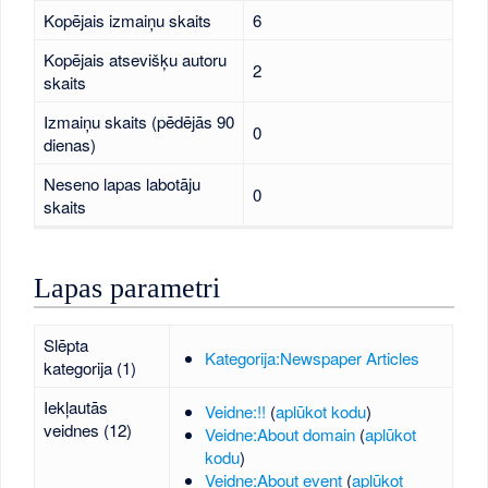
Kopējais izmaiņu skaits
6
Kopējais atsevišķu autoru
2
skaits
Izmaiņu skaits (pēdējās 90
0
dienas)
Neseno lapas labotāju
0
skaits
Lapas parametri
Slēpta
Kategorija:Newspaper Articles
kategorija (1)
Iekļautās
Veidne:!!
(
aplūkot kodu
)
veidnes (12)
Veidne:About domain
(
aplūkot
kodu
)
Veidne:About event
(
aplūkot