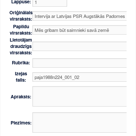
Lappuse:
Oriģinālais
virsraksts:
Papildu
virsraksts:
Lietotājam
draudzīgs
virsraksts:
Rubrika:
Izejas
fails:
Apraksts:
Piezīmes: