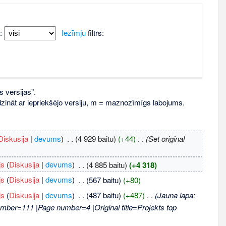
:
Iezīmju
filtrs:
s versijas".
līdzināt ar iepriekšējo versiju, m = maznozīmīgs labojums.
Diskusija
|
devums
)
‎
. .
(4 929 baitu)
(+44)
‎
. .
(Set original
js
(
Diskusija
|
devums
)
‎
. .
(4 885 baitu)
(+4 318)
js
(
Diskusija
|
devums
)
‎
. .
(567 baitu)
(+80)
js
(
Diskusija
|
devums
)
‎
. .
(487 baitu)
(+487)
‎
. .
(Jauna lapa:
umber=111 |Page number=4 |Original title=Projekts top