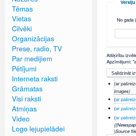
Versij
Tēmas
Vietas
No gada (
Cilvēki
Organizācijas
Prese, radio, TV
Atšķirību izvēl
Par medijiem
Apzīmējumi: "ar
Pētījumi
Interneta raksti
(ar pašreiz
Grāmatas
images)
Visi raksti
(
ar pašreiz
Atmiņas
(
ar pašreiz
Video
(
ar pašreiz
{{Newspape
Logo lejupielādei
|Source fi