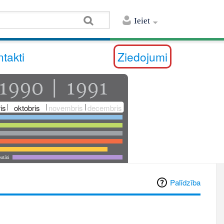
Ieiet
takti
Ziedojumi
is
oktobris
novembris
decembris
utāti
Palīdzība