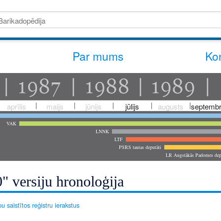
Par mums
Kon
aprīlis
maijs
jūnijs
jūlijs
augusts
septembr
VAK
LNNK
LTF
PSRS tautas deputāti
LR Augstākās Padomes dep
" versiju hronoloģija
u saistītos reģistru ierakstus