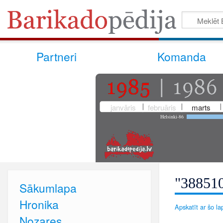
Partneri
Komanda
janvāris
februāris
marts
Helsinki-86
"388510
Sākumlapa
Hronika
Apskatīt ar šo lap
Nozares