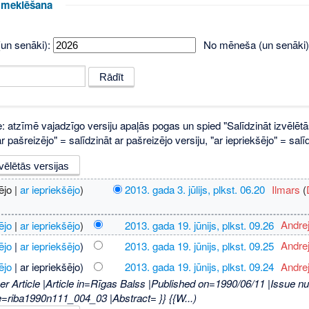
u meklēšana
un senāki):
No mēneša (un senāki)
e: atzīmē vajadzīgo versiju apaļās pogas un spied "Salīdzināt izvēlētā
 pašreizējo" = salīdzināt ar pašreizējo versiju, "ar iepriekšējo" = sa
ējo |
ar iepriekšējo
)
2013. gada 3. jūlijs, plkst. 06.20
‎
Ilmars
(
ējo
|
ar iepriekšējo
)
2013. gada 19. jūnijs, plkst. 09.26
‎
Andre
ējo
|
ar iepriekšējo
)
2013. gada 19. jūnijs, plkst. 09.25
‎
Andre
ējo
| ar iepriekšējo)
2013. gada 19. jūnijs, plkst. 09.24
‎
Andre
r Article |Article in=Rīgas Balss |Published on=1990/06/11 |Issue n
le=riba1990n111_004_03 |Abstract= }} {{W...)