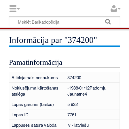
Informācija par "374200"
Pamatinformācija
Attēlojamais nosaukums
374200
Noklusējuma kārtošanas
-1988/01/12Padomju
atslēga
Jaunatne4
Lapas garums (baitos)
5 932
Lapas ID
7761
Lappuses satura valoda
lv - latviešu