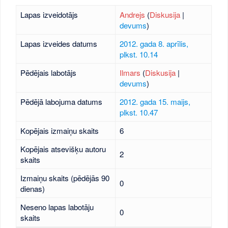
Lapas izveidotājs
Andrejs
(
Diskusija
|
devums
)
Lapas izveides datums
2012. gada 8. aprīlis,
plkst. 10.14
Pēdējais labotājs
Ilmars
(
Diskusija
|
devums
)
Pēdējā labojuma datums
2012. gada 15. maijs,
plkst. 10.47
Kopējais izmaiņu skaits
6
Kopējais atsevišķu autoru
2
skaits
Izmaiņu skaits (pēdējās 90
0
dienas)
Neseno lapas labotāju
0
skaits