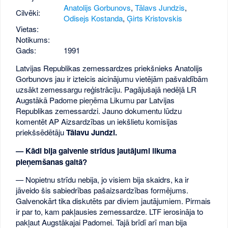
Anatolijs Gorbunovs
,
Tālavs Jundzis
,
Cilvēki:
Odisejs Kostanda
,
Ģirts Kristovskis
Vietas:
Notikums:
Gads:
1991
Latvijas Republikas zemessardzes priekšnieks Anatolijs
Gorbunovs jau ir izteicis aicinājumu vietējām pašvaldībām
uzsākt zemessargu reģistrāciju. Pagājušajā nedēļā LR
Augstākā Padome pieņēma Likumu par Latvijas
Republikas zemessardzi. Jauno dokumentu lūdzu
komentēt AP Aizsardzības un iekšlietu komisijas
priekšsēdētāju
Tālavu Jundzi.
— Kādi bija galvenie strīdus jautājumi likuma
pieņemšanas gaitā?
— Nopietnu strīdu nebija, jo visiem bija skaidrs, ka ir
jāveido šis sabiedrības pašaizsardzības formējums.
Galvenokārt tika diskutēts par diviem jautājumiem. Pirmais
ir par to, kam pakļausies zemessardze. LTF ierosināja to
pakļaut Augstākajai Padomei. Tajā brīdī arī man bija