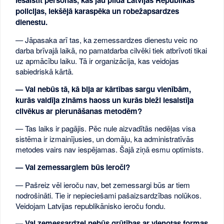
iesaistīt personas, kas jau pilda Latvijas Republikas
policijas, iekšējā karaspēka un robežapsardzes
dienestu.
— Jāpasaka arī tas, ka zemessardzes dienestu veic no
darba brīvajā laikā, no pamatdarba cilvēki tiek atbrīvoti tikai
uz apmācību laiku. Tā ir organizācija, kas veidojas
sabiedriskā kārtā.
— Vai nebūs tā, kā bija ar kārtības sargu vienībām,
kurās valdīja zināms haoss un kurās bieži iesaistīja
cilvēkus ar pierunāšanas metodēm?
— Tas laiks ir pagājis. Pēc nule aizvadītās nedēļas visa
sistēma ir izmainījusies, un domāju, ka administratīvās
metodes vairs nav iespējamas. Šajā ziņā esmu optimists.
— Vai zemessargiem būs ieroči?
— Pašreiz vēl ieroču nav, bet zemessargi būs ar tiem
nodrošināti. Tie ir nepieciešami pašaizsardzības nolūkos.
Veidojam Latvijas republikānisko ieroču fondu.
— Vai zemessardzei nebūs grūtības ar vienotas formas