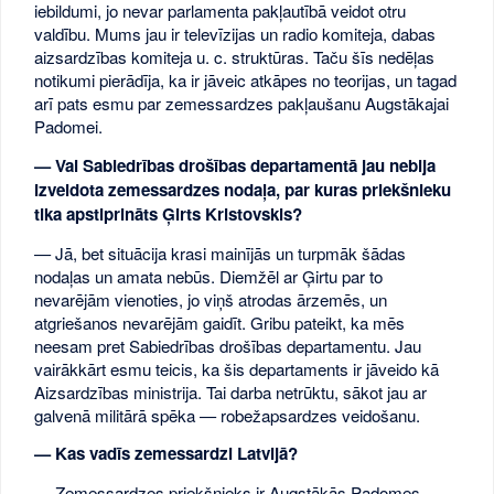
iebildumi, jo nevar parlamenta pakļautībā veidot otru
valdību. Mums jau ir televīzijas un radio komiteja, dabas
aizsardzības komiteja u. c. struktūras. Taču šīs nedēļas
notikumi pierādīja, ka ir jāveic atkāpes no teorijas, un tagad
arī pats esmu par zemessardzes pakļaušanu Augstākajai
Padomei.
— Vai Sabiedrības drošības departamentā jau nebija
izveidota zemessardzes nodaļa, par kuras priekšnieku
tika apstiprināts Ģirts Kristovskis?
— Jā, bet situācija krasi mainījās un turpmāk šādas
nodaļas un amata nebūs. Diemžēl ar Ģirtu par to
nevarējām vienoties, jo viņš atrodas ārzemēs, un
atgriešanos nevarējām gaidīt. Gribu pateikt, ka mēs
neesam pret Sabiedrības drošības departamentu. Jau
vairākkārt esmu teicis, ka šis departaments ir jāveido kā
Aizsardzības ministrija. Tai darba netrūktu, sākot jau ar
galvenā militārā spēka — robežapsardzes veidošanu.
— Kas vadīs zemessardzi Latvijā?
— Zemessardzes priekšnieks ir Augstākās Padomes