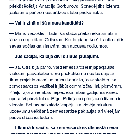
priekšsēdētājs Anatolijs Gorbunovs. Šonedēļ tiks izlemts
jautājums par zemessardzes štāba priekšnieku.
— Vai ir zināmi šā amata kandidāti?
— Mans viedoklis ir tāds, ka štāba priekšnieka amats ir
jāuztic deputātam Odisejam Kostandam, kurš ir apliecinājis
savas spējas gan janvāra, gan augusta notikumos.
— Jūs sacījāt, ka bija divi strīdus jautājumi.
— Jā. Otrs bija par to, vai zemessardzei ir jāpakļaujas
vietējām pašvaldībām. Šo priekšlikumu neatbalstīja arī
likumprojekta autori un mūsu komisija, jo uzskatām, ka
zemessardzes vadībai ir jābūt centralizētai, lai, piemēram,
Preiļu rajona vienības nepieciešamības gadījumā varētu
operatīvi pārvietot uz Rīgu. Policija arī pēc jaunā likuma ir
vienota. Bet tas neizslēdz iespēju, ka vietēja rakstura
uzdevumu veikšanā zemessardze pakļaujas arī vietējām
pašvaldības iestādēm.
— Likumā ir sacīts, ka zemessardzes dienestā nevar