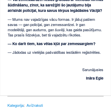
šūdināšanu, zinot, ka sarežģīti šo jautājumu bija
atrisināt policijai, kura savus tērpus iegādāsies Vācijā?
— Mums nav vajadzīgas vācu formas. Ir jāšuj pašiem
savas — gan policijai, gan zemessardzei. Ir gan
modelētāji, gan audums, gan šuvēji, kas gaida pasūtījumu.
Tas prasīs līdzekļus, bet tā vajadzētu rīkoties.
— Ko darīt tiem, kas vēlas kļūt par zemessargiem?
— Jādodas uz vietējās pašvaldības iestādēm reģistrēties.
Sarunājusies
Ināra Egle
Kategorija
:
Avīžraksti