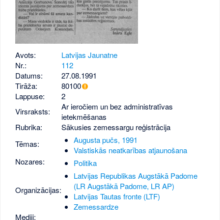
Avots:
Latvijas Jaunatne
Nr.:
112
Datums:
27.08.1991
Tirāža:
80100
Lappuse:
2
Ar ieročiem un bez administratīvas
Virsraksts:
ietekmēšanas
Rubrika:
Sākusies zemessargu reģistrācija
Augusta pučs, 1991
Tēmas:
Valstiskās neatkarības atjaunošana
Nozares:
Politika
Latvijas Republikas Augstākā Padome
(LR Augstākā Padome, LR AP)
Organizācijas:
Latvijas Tautas fronte (LTF)
Zemessardze
Mediji: