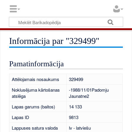
Informācija par "329499"
Pamatinformācija
Attēlojamais nosaukums
329499
Noklusējuma kārtošanas
-1988/11/01Padomju
atslēga
Jaunatne2
Lapas garums (baitos)
14 133
Lapas ID
9813
Lappuses satura valoda
lv - latviešu