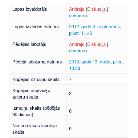
Lapas izveidotājs
Andrejs
(
Diskusija
|
devums
)
Lapas izveides datums
2012. gada 3. septembris,
plkst. 11.40
Pēdējais labotājs
Andrejs
(
Diskusija
|
devums
)
Pēdējā labojuma datums
2013. gada 13. maijs, plkst.
13.38
Kopējais izmaiņu skaits
7
Kopējais atsevišķu
2
autoru skaits
Izmaiņu skaits (pēdējās
0
90 dienas)
Neseno lapas labotāju
0
skaits