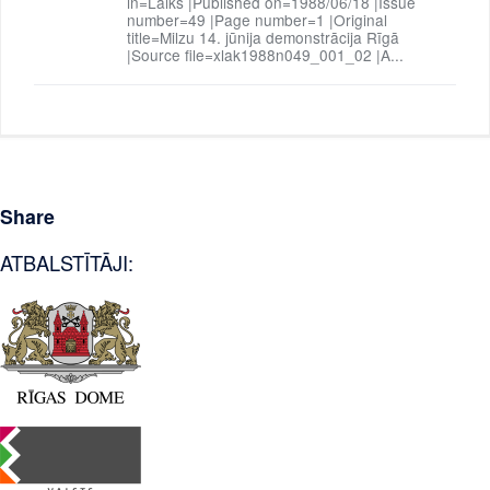
in=Laiks |Published on=1988/06/18 |Issue
number=49 |Page number=1 |Original
title=Milzu 14. jūnija demonstrācija Rīgā
|Source file=xlak1988n049_001_02 |A...
Share
ATBALSTĪTĀJI: