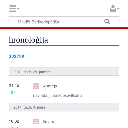
hronoloģija
309709
2018. gada 28. janvāris
21.45
Andrejs
+32
nav labojuma kopsavilkuma
2014. gada 3. jūnijs
16.02
Ilmars
+138