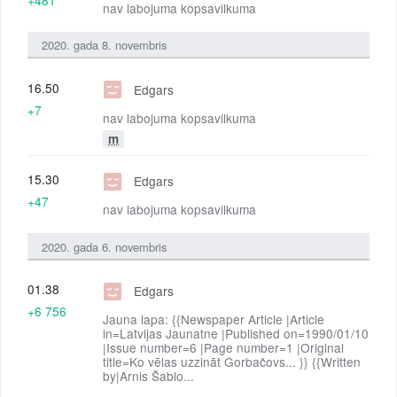
nav labojuma kopsavilkuma
2020. gada 8. novembris
16.50
Edgars
+7
nav labojuma kopsavilkuma
m
15.30
Edgars
+47
nav labojuma kopsavilkuma
2020. gada 6. novembris
01.38
Edgars
+6 756
Jauna lapa: {{Newspaper Article |Article
in=Latvijas Jaunatne |Published on=1990/01/10
|Issue number=6 |Page number=1 |Original
title=Ko vēlas uzzināt Gorbačovs... }} {{Written
by|Arnis Šablo...