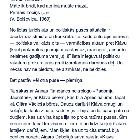
Māte ik brīdi, kad atmiņā mutīte mazā,
Pirmais zobiņš (..)»
(V. Belševica, 1969)
No lietas juridiskās un politiskās puses situācija ir
daudzmaz skaidra un konkrēta. Lai kāds būtu bijis iemesls
— politisks vai kāds cits — varmācības aktam pret Klāvu
(kaut prokuratūra joprojām pastāv uz, manuprāt, absurdo
nelaimes gadījuma versiju), šī lieta ir ieguvusi politisku
raksturu prokuratūras grūti izprotamās darbības dēļ. Un
nekas nav ne piedots, ne aizmirsts, ne beidzies.
Bet pastāv vēl otra puse — piemiņa.
Tā sākas ar Annas Rancānes nekrologu «Padomju
Jaunatnē», ar Klāva bērēm, kas bija Apliecinājums, tāpat
kā Ojāra Vācieša bēres. Daudz darījuši Klāva draugi un
kolēģi, lai tauta zinātu, kāds viņš ir bijis, un lai pasargātu no
dubļiem, kas uz viņa kapa lija no prokuratūras puses. Šim
procesam, tāpat kā visiem citiem, ir arī līdzskrējēji blakus
īstajiem darītājiem. Man šķiet, ka uz to cita starpā bija
centies norādīt Aigars Dāboliņš savā rakstā «Klāvs