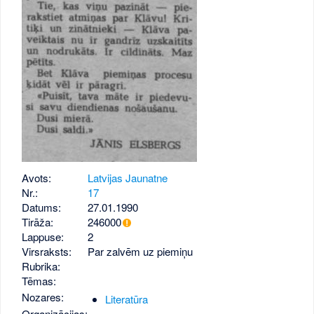
Avots:
Latvijas Jaunatne
Nr.:
17
Datums:
27.01.1990
Tirāža:
246000
Lappuse:
2
Virsraksts:
Par zalvēm uz piemiņu
Rubrika:
Tēmas:
Nozares:
Literatūra
Organizācijas: