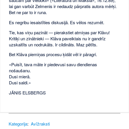
saucam par viedokli» («Literatūra un Māksla», 16.12.89),
lai gan varbūt Zelmenis ir nedaudz pārpratis autora mērķi.
Bet ne par to ir runa.
Es negribu iesaistīties diskusijā. Es vēlos rezumēt.
Tie, kas viņu pazināt — pierakstiet atmiņas par Klāvu!
Kritiķi un zinātnieki — Klāva paveiktais nu ir gandrīz
uzskaitīts un nodrukāts. Ir cildināts. Maz pētīts.
Bet Klāva piemiņas procesu ķidāt vēl ir pāragri.
«Puisīt, tava māte ir piedevusi savu diendienas
nošaušanu.
Dusi mierā.
Dusi saldi.»
JĀNIS ELSBERGS
Kategorija
:
Avīžraksti