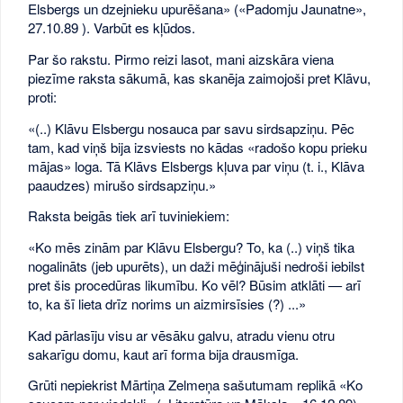
Elsbergs un dzejnieku upurēšana» («Padomju Jaunatne»,
27.10.89 ). Varbūt es kļūdos.
Par šo rakstu. Pirmo reizi lasot, mani aizskāra viena
piezīme raksta sākumā, kas skanēja zaimojoši pret Klāvu,
proti:
«(..) Klāvu Elsbergu nosauca par savu sirdsapziņu. Pēc
tam, kad viņš bija izsviests no kādas «radošo kopu prieku
mājas» loga. Tā Klāvs Elsbergs kļuva par viņu (t. i., Klāva
paaudzes) mirušo sirdsapziņu.»
Raksta beigās tiek arī tuviniekiem:
«Ko mēs zinām par Klāvu Elsbergu? To, ka (..) viņš tika
nogalināts (jeb upurēts), un daži mēģinājuši nedroši iebilst
pret šis procedūras likumību. Ko vēl? Būsim atklāti — arī
to, ka šī lieta drīz norims un aizmirsīsies (?) ...»
Kad pārlasīju visu ar vēsāku galvu, atradu vienu otru
sakarīgu domu, kaut arī forma bija drausmīga.
Grūti nepiekrist Mārtiņa Zelmeņa sašutumam replikā «Ko