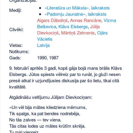
«Literatūra un Māksla», laikraksts
Mediji:
«Padomju Jaunatne», laikraksts
Aigars Dāboliņš
,
Annas Rancāne
,
Vizma
Belševica
,
Klāvs Elsbergs
,
Jūlijs
Cilvēki:
Dievkociņš
,
Mārtiņš Zelmenis
,
Ojārs
Vācietis
Vietas:
Latvija
Notikums:
Gads:
1990
,
1987
9. februārī apritēs 3 gadi, kopš gāja bojā mans brālis Klāvs
Elsbergs. Jūtos spiests vēlreiz par to runāt, jo gluži nesen
presē atkal ir uzjundījusies diskusija par šo lietu, tikai citā
kvalitātē.
Atgādināšu veltījumu Jūlijam Dievkociņam:
«Un vēl bija mātes kliedziena mēmums,
Tik spalgs, ka pat bendes nodrebēja,
No tās zalves — tev viena.
Tās citas lodes uz mātes krūtīm skrēja.
Tu miri vienreiz.