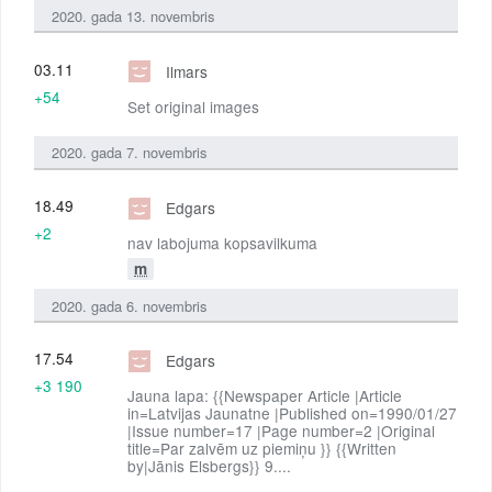
2020. gada 13. novembris
03.11
Ilmars
+54
Set original images
2020. gada 7. novembris
18.49
Edgars
+2
nav labojuma kopsavilkuma
m
2020. gada 6. novembris
17.54
Edgars
+3 190
Jauna lapa: {{Newspaper Article |Article
in=Latvijas Jaunatne |Published on=1990/01/27
|Issue number=17 |Page number=2 |Original
title=Par zalvēm uz piemiņu }} {{Written
by|Jānis Elsbergs}} 9....