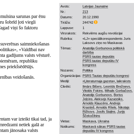
Avots:
Latvijas Jaunatne
Nr.:
213
i mulsina sarunas par ēnu
Datums:
20.12.1990
 šobrīd ļoti viegli
Tirāža:
244742
Tagad viņi šo faktoru
Lappuse:
1
Virsraksts:
Rekviēms augšu revolūcijai
Rubrika:
«LJ» speciālkorespondents Juris
Laksovs ziņo no Maskavas
ar suverēnas saimniekošanas
Tēmas:
Anatolija Gorbunova politiskā
olitikas», «Valdībai nav
darbība
nta gadījums valsts vēsturē.
PSRS tautas deputāts
 piemēram, republiku
PSRS tautas deputātu IV
kongress
es priekšsēdētājs.
Nozares:
Politika
Organizācijas:
PSRS Tautas deputātu kongresi
ienības veidošanās.
Mediji:
«Ļiteraturnaja gazeta», laikraksts
Cilvēki:
Ilmārs Bišers
,
Leonīds Brežņevs
,
Vitolds Fokins
,
Mihails Gorbačovs
,
Anatolijs Gorbunovs
,
Boriss
Jeļcins
,
Aleksejs Kazaņņiks
,
Arnolds Klaucēns
,
Andrejs
Krastiņš
,
Arnolds Rītels
,
Nikolajs
Rižkovs
,
Josifs Staļins
,
Jurijs
Ščekočihins
am var izteikt tikai tad, ja
Vietas:
Maskava
,
Ukraina
īmredzami netiek galā ar
Notikums:
Maskavā sākas PSRS tautas
ntam jānosaka valsts
deputātu IV kongress