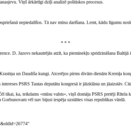
fanasjevu. Viņš ārkārtīgi dziļi analizē politiskos procesus.
spriešanā nepiedalīšos. Tā nav mūsu darīšana. Lemt, kādu līgumu noslēgt
* * *
ence. D. Jazovs nekautrējās atzīt, ka pieminekļu spridzināšana Baltijā
 Krastiņa un Daudiša kungi. Atcerējos pirms divām dienām Kremļa kongr
intereses PSRS Tautas deputātu kongresā ir jāizklāsta un jāaizstāv. Citā
. Žēl tikai, ka, teikdams «mūsu valsts», viņš domāja PSRS pretēji Rītela
m Gorbunovam vēl nav bijusi iespēja uzstāties visas republikas vārdā.
14&oldid=26774
"