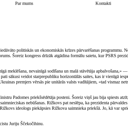
Par mums
Kontakti
edāvāto politiskās un ekonomiskās krīzes pārvarēšanas programmu. Nem
forums. Šoreiz kongress drīzāk atgādina formālu saietu, kur PSRS prezi
aimīgā meklēšana, nevainīgā sodīšana un malā stāvētāja apbalvošana,» —
ti sākusi veidot starprepubliku horizontālās saites, kas ir vienīgā iespē
Ukrainas premjers vērsās pie unitārās valsts vadītājiem, «tad vismaz net
istru Padomes priekšsēdētāja posteni. Šoreiz viņš jau bija spiests atzīt
 saimnieciskas nebūšanas. Rižkovs pat neslēpa, ka prezidenta pārvaldes 
 Rižkovs ideologs piekāpsies Rižkova saimnieka priekšā. Jo, kā var sprie
cistu Juriju Ščekočihinu.