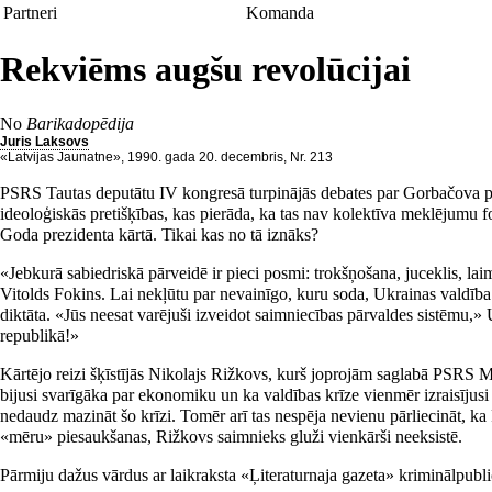
Partneri
Komanda
Rekviēms augšu revolūcijai
No
Barikadopēdija
Juris Laksovs
«Latvijas Jaunatne», 1990. gada 20. decembris, Nr. 213
PSRS Tautas deputātu IV kongresā turpinājās debates par Gorbačova pi
ideoloģiskās pretišķības, kas pierāda, ka tas nav kolektīva meklējumu 
Goda prezidenta kārtā. Tikai kas no tā iznāks?
«Jebkurā sabiedriskā pārveidē ir pieci posmi: trokšņošana, juceklis, l
Vitolds Fokins. Lai nekļūtu par nevainīgo, kuru soda, Ukrainas valdība pa
diktāta. «Jūs neesat varējuši izveidot saimniecības pārvaldes sistēmu,» 
republikā!»
Kārtējo reizi šķīstījās Nikolajs Rižkovs, kurš joprojām saglabā PSRS Min
bijusi svarīgāka par ekonomiku un ka valdības krīze vienmēr izraisījusi
nedaudz mazināt šo krīzi. Tomēr arī tas nespēja nevienu pārliecināt, ka
«mēru» piesaukšanas, Rižkovs saimnieks gluži vienkārši neeksistē.
Pārmiju dažus vārdus ar laikraksta «Ļiteraturnaja gazeta» kriminālpubli