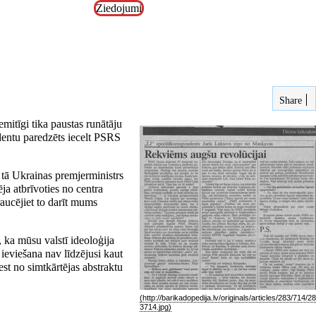
Ziedojumi
Share
itīgi tika paustas runātāju
dentu paredzēts iecelt PSRS
 tā Ukrainas premjerministrs
ja atbrīvoties no centra
raucējiet to darīt mums
, ka mūsu valstī ideoloģija
ieviešana nav līdzējusi kaut
st no simtkārtējas abstraktu