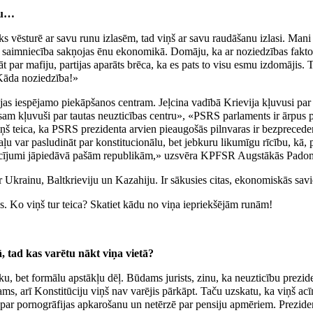
bu…
ks vēsturē ar savu runu izlasēm, tad viņš ar savu raudāšanu izlasi. Man
 saimniecība sakņojas ēnu ekonomikā. Domāju, ka ar noziedzības faktoru
 par mafiju, partijas aparāts brēca, ka es pats to visu esmu izdomājis. 
 Kāda noziedzība!»
evijas iespējamo piekāpšanos centram. Jeļcina vadībā Krievija kļuvusi p
am kļuvuši par tautas neuzticības centru», «PSRS parlaments ir ārpus p
iņš teica, ka PSRS prezidenta arvien pieaugošās pilnvaras ir bezprecede
ļu var pasludināt par konstitucionālu, bet jebkuru likumīgu rīcību, kā,
osacījumi jāpiedāvā pašām republikām,» uzsvēra KPFSR Augstākās Padom
 ar Ukrainu, Baltkrieviju un Kazahiju. Ir sākusies citas, ekonomiskās sav
s. Ko viņš tur teica? Skatiet kādu no viņa iepriekšējām runām!
, tad kas varētu nākt viņa vietā?
 bet formālu apstākļu dēļ. Būdams jurists, zinu, ka neuzticību prezident
ams, arī Konstitūciju viņš nav varējis pārkāpt. Taču uzskatu, ka viņš ac
par pornogrāfijas apkarošanu un netērzē par pensiju apmēriem. Prezide