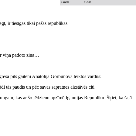
Gads:
1990
, ir tiesīgas tikai pašas republikas.
 ir viņa padoto ziņā…
esa pils gaitenī Anatolija Gorbunova teiktos vārdus:
di tās paudīs un pēc savas sapratnes aizstāvēs citi.
 kungam, kas ar šo jēdzienu apzīmē Igaunijas Republiku. Šķiet, ka šajā