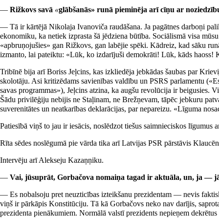
—
Rižkovs savā
«
glābšanās» runā pieminēja arī cīņu ar noziedzī
— Tā ir kārtējā Nikolaja Ivanoviča raudāšana. Ja pagātnes darboņi pali
ekonomiku, ka netiek izprasta šā jēdziena būtība. Sociālismā visa mūsu
«apbruņojušies» gan Rižkovs, gan labējie spēki. Kādreiz, kad sāku runāt
izmanto, lai pateiktu: «Lūk, ko izdarījuši demokrāti! Lūk, kāds haoss!
Tribīnē bija arī Boriss Jeļcins, kas izkliedēja jebkādas šaubas par Kri
skolotāju. Asi kritizēdams savienības valdību un PSRS parlamentu («Es
savas programmas»), Jeļcins atzina, ka augšu revolūcija ir beigusies. V
Šādu privilēģiju nebijis ne Staļinam, ne Brežņevam, tāpēc jebkuru patva
suverenitātes un neatkarības deklarācijas, par nepareizu. «Līguma n
Patiesībā viņš to jau ir iesācis, noslēdzot tiešus saimnieciskos līgumus
Rīta sēdes noslēgumā pie vārda tika arī Latvijas PSR pārstāvis Klaucēn
Intervēju arī Alekseju Kazaņņiku.
—
Vai, jūsuprāt, Gorbačova nomaiņa tagad ir aktuāla, un, ja — jā
— Es nobalsoju pret neuzticības izteikšanu prezidentam — nevis faktisku,
viņš ir pārkāpis Konstitūciju. Tā kā Gorbačovs neko nav darījis, saprot
prezidenta pienākumiem. Normālā valstī prezidents nepieņem dekrētus 