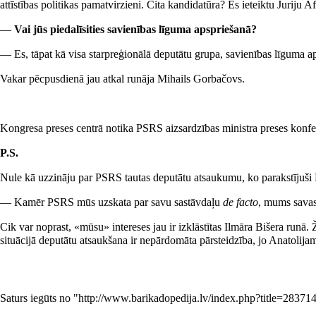
attīstības politikas pamatvirzieni. Cita kandidatūra? Es ieteiktu Juriju A
—
Vai jūs piedalīsities savienības līguma apspriešanā?
— Es, tāpat kā visa starpreģionālā deputātu grupa, savienības līguma ap
Vakar pēcpusdienā jau atkal runāja Mihails Gorbačovs.
Kongresa preses centrā notika PSRS aizsardzības ministra preses konfer
P.S.
Nule kā uzzināju par PSRS tautas deputātu atsaukumu, ko parakstījuši
— Kamēr PSRS mūs uzskata par savu sastāvdaļu
de facto
, mums savas 
Cik var noprast, «mūsu» intereses jau ir izklāstītas Ilmāra Bišera runā
situācijā deputātu atsaukšana ir nepārdomāta pārsteidzība, jo Anatolija
Saturs iegūts no "
http://www.barikadopedija.lv/index.php?title=2837