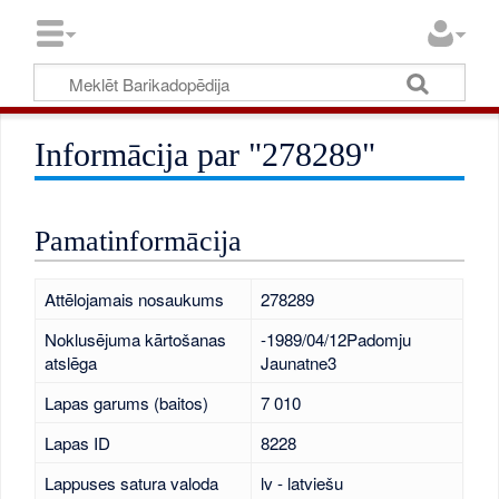
Informācija par "278289"
Pamatinformācija
Attēlojamais nosaukums
278289
Noklusējuma kārtošanas
-1989/04/12Padomju
atslēga
Jaunatne3
Lapas garums (baitos)
7 010
Lapas ID
8228
Lappuses satura valoda
lv - latviešu