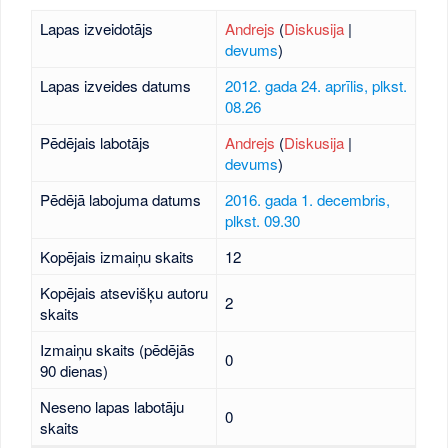
Lapas izveidotājs
Andrejs
(
Diskusija
|
devums
)
Lapas izveides datums
2012. gada 24. aprīlis, plkst.
08.26
Pēdējais labotājs
Andrejs
(
Diskusija
|
devums
)
Pēdējā labojuma datums
2016. gada 1. decembris,
plkst. 09.30
Kopējais izmaiņu skaits
12
Kopējais atsevišķu autoru
2
skaits
Izmaiņu skaits (pēdējās
0
90 dienas)
Neseno lapas labotāju
0
skaits