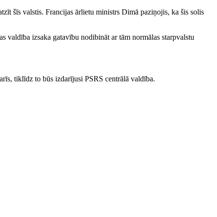
īt šīs valstis. Francijas ārlietu ministrs Dimā paziņojis, ka šis solis
kas valdība izsaka gatavību nodibināt ar tām normālas starpvalstu
rīs, tiklīdz to būs izdarījusi PSRS centrālā valdība.