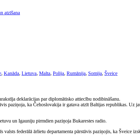
n atzīšana
e
,
Kanāda
,
Lietuva
,
Malta
,
Polija
,
Rumānija
,
Somija
,
Šveice
parakstīja deklarācijas par diplomātisko attiecību nodibināšanu.
s paziņoja, ka Čehoslovakija ir gatava atzīt Baltijas republikas. Uz jau
ietuvu un Igauniju pirmdien paziņoja Bukarestes radio.
s valsts federālā ārlietu departamenta pārstāvis paziņojis, ka Šveice izsk