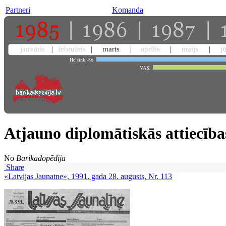
Partneri
Komanda
janvāris
februāris
marts
aprīlis
maijs
j
Helsinki-86
VAK
Atjauno diplomātiskās attiecība
No
Barikadopēdija
Share
«Latvijas Jaunatne», 1991. gada 28. augusts, Nr. 113