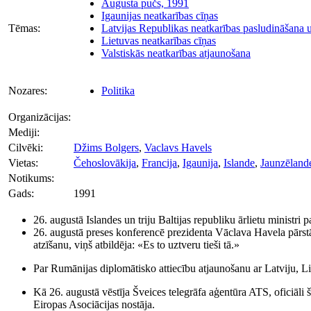
Augusta pučs, 1991
Igaunijas neatkarības cīņas
Tēmas:
Latvijas Republikas neatkarības pasludināšana u
Lietuvas neatkarības cīņas
Valstiskās neatkarības atjaunošana
Nozares:
Politika
Organizācijas:
Mediji:
Cilvēki:
Džims Bolgers
,
Vaclavs Havels
Vietas:
Čehoslovākija
,
Francija
,
Igaunija
,
Islande
,
Jaunzēland
Notikums:
Gads:
1991
26. augustā Islandes un triju Baltijas republiku ārlietu ministri 
26. augustā preses konferencē prezidenta Vāclava Havela pārstāvi
atzīšanu, viņš atbildēja: «Es to uztveru tieši tā.»
Par Rumānijas diplomātisko attiecību atjaunošanu ar Latviju, L
Kā 26. augustā vēstīja Šveices telegrāfa aģentūra ATS, oficiāli šī
Eiropas Asociācijas nostāja.