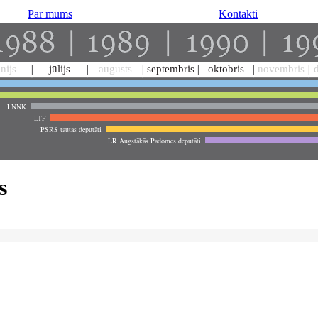
Par mums
Kontakti
ūnijs
jūlijs
augusts
septembris
oktobris
novembris
LNNK
LTF
PSRS tautas deputāti
LR Augstākās Padomes deputāti
s