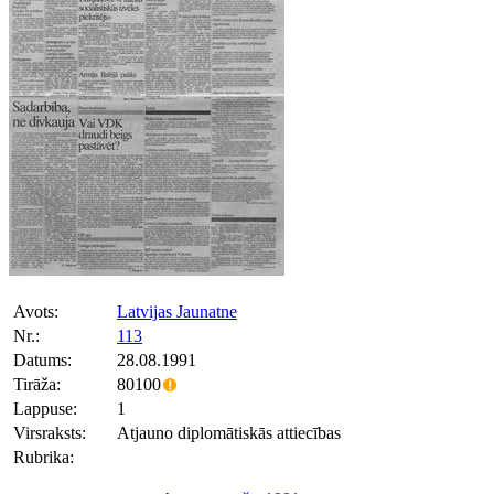
Avots:
Latvijas Jaunatne
Nr.:
113
Datums:
28.08.1991
Tirāža:
80100
Lappuse:
1
Virsraksts:
Atjauno diplomātiskās attiecības
Rubrika: