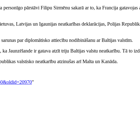
a personīgo pārstāvi Filipu Sirmēnu sakarā ar to, ka Francija gatavojas atz
ietuvas, Latvijas un Igaunijas neatkarības deklarācijas, Polijas Republi
 sarunas par diplomātisko attiecību nodibināšanu ar Baltijas valstīm.
Jaunzēlande ir gatava atzīt triju Baltijas valstu neatkarību. Tā to izda
epublikas valstisko neatkarību atzinušas arī Malta un Kanāda.
760&oldid=20970
"