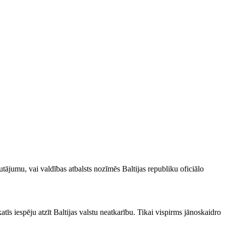
tājumu, vai valdības atbalsts nozīmēs Baltijas republiku oficiālo
atīs iespēju atzīt Baltijas valstu neatkarību. Tikai vispirms jānoskaidro