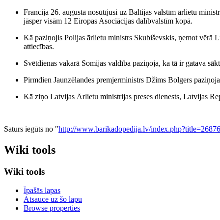
Francija 26. augustā nosūtījusi uz Baltijas valstīm ārlietu ministr
jāsper visām 12 Eiropas Asociācijas dalībvalstīm kopā.
Kā paziņojis Polijas ārlietu ministrs Skubiševskis, ņemot vērā L
attiecības.
Svētdienas vakarā Somijas valdība paziņoja, ka tā ir gatava sākt
Pirmdien Jaunzēlandes premjerministrs Džims Bolgers paziņoja, ka 
Kā ziņo Latvijas Ārlietu ministrijas preses dienests, Latvijas R
Saturs iegūts no "
http://www.barikadopedija.lv/index.php?title=268
Wiki tools
Wiki tools
Īpašās lapas
Atsauce uz šo lapu
Browse properties