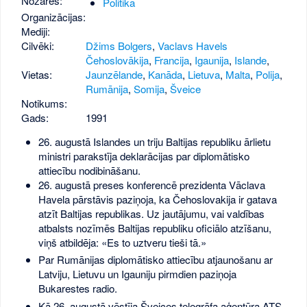
Nozares:
Politika
Organizācijas:
Mediji:
Cilvēki:
Džims Bolgers
,
Vaclavs Havels
Čehoslovākija
,
Francija
,
Igaunija
,
Islande
,
Vietas:
Jaunzēlande
,
Kanāda
,
Lietuva
,
Malta
,
Polija
,
Rumānija
,
Somija
,
Šveice
Notikums:
Gads:
1991
26. augustā Islandes un triju Baltijas republiku ārlietu
ministri parakstīja deklarācijas par diplomātisko
attiecību nodibināšanu.
26. augustā preses konferencē prezidenta Vāclava
Havela pārstāvis paziņoja, ka Čehoslovakija ir gatava
atzīt Baltijas republikas. Uz jautājumu, vai valdības
atbalsts nozīmēs Baltijas republiku oficiālo atzīšanu,
viņš atbildēja: «Es to uztveru tieši tā.»
Par Rumānijas diplomātisko attiecību atjaunošanu ar
Latviju, Lietuvu un Igauniju pirmdien paziņoja
Bukarestes radio.
Kā 26. augustā vēstīja Šveices telegrāfa aģentūra ATS,