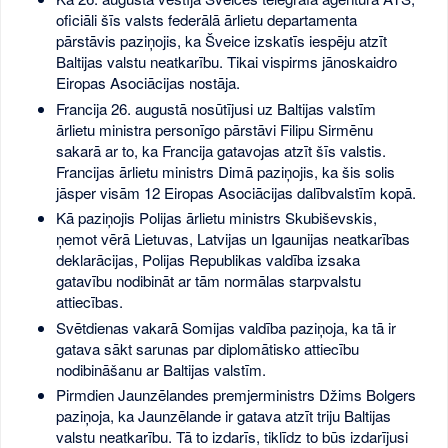
oficiāli šīs valsts federālā ārlietu departamenta
pārstāvis paziņojis, ka Šveice izskatīs iespēju atzīt
Baltijas valstu neatkarību. Tikai vispirms jānoskaidro
Eiropas Asociācijas nostāja.
Francija 26. augustā nosūtījusi uz Baltijas valstīm
ārlietu ministra personīgo pārstāvi Filipu Sirmēnu
sakarā ar to, ka Francija gatavojas atzīt šīs valstis.
Francijas ārlietu ministrs Dimā paziņojis, ka šis solis
jāsper visām 12 Eiropas Asociācijas dalībvalstīm kopā.
Kā paziņojis Polijas ārlietu ministrs Skubiševskis,
ņemot vērā Lietuvas, Latvijas un Igaunijas neatkarības
deklarācijas, Polijas Republikas valdība izsaka
gatavību nodibināt ar tām normālas starpvalstu
attiecības.
Svētdienas vakarā Somijas valdība paziņoja, ka tā ir
gatava sākt sarunas par diplomātisko attiecību
nodibināšanu ar Baltijas valstīm.
Pirmdien Jaunzēlandes premjerministrs Džims Bolgers
paziņoja, ka Jaunzēlande ir gatava atzīt triju Baltijas
valstu neatkarību. Tā to izdarīs, tiklīdz to būs izdarījusi