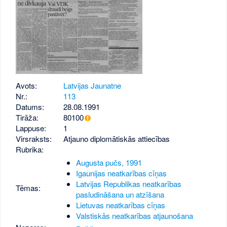
Avots:
Latvijas Jaunatne
Nr.:
113
Datums:
28.08.1991
Tirāža:
80100
Lappuse:
1
Virsraksts:
Atjauno diplomātiskās attiecības
Rubrika:
Augusta pučs, 1991
Igaunijas neatkarības cīņas
Latvijas Republikas neatkarības
Tēmas:
pasludināšana un atzīšana
Lietuvas neatkarības cīņas
Valstiskās neatkarības atjaunošana