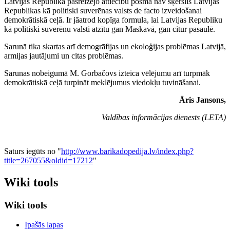
Latvijas Republikā pašreizējo attiecību posmā nav šķērslis Latvijas
Republikas kā politiski suverēnas valsts de facto izveidošanai
demokrātiskā ceļā. Ir jāatrod kopīga formula, lai Latvijas Republiku
kā politiski suverēnu valsti atzītu gan Maskavā, gan citur pasaulē.
Sarunā tika skartas arī demogrāfijas un ekoloģijas problēmas Latvijā,
armijas jautājumi un citas problēmas.
Sarunas nobeigumā M. Gorbačovs izteica vēlējumu arī turpmāk
demokrātiskā ceļā turpināt meklējumus viedokļu tuvināšanai.
Āris Jansons,
Valdības informācijas dienests (LETA)
Saturs iegūts no "
http://www.barikadopedija.lv/index.php?
title=267055&oldid=17212
"
Wiki tools
Wiki tools
Īpašās lapas