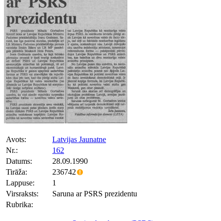
Avots:
Latvijas Jaunatne
Nr.:
162
Datums:
28.09.1990
Tirāža:
236742
Lappuse:
1
Virsraksts:
Saruna ar PSRS prezidentu
Rubrika: