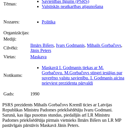
Savienības līgums (PSRS)
Tēmas:
Valstiskās neatkarības atjaunošana
Nozares:
Politika
Organizācijas:
Mediji:
Ilmārs Bišers
,
Ivars Godmanis
,
Mihails Gorbačovs
,
Cilvēki:
Jānis Peters
Vietas:
Maskava
Maskavā I. Godmanis tiekas ar M.
Gorbačovu. M.Gorbačovs stingri iestājas par
Notikums:
suverēno valstu savienību. I. Godmanis aicina
neieviest prezidenta pārvaldi
Gads:
1990
PSRS prezidents Mihails Gorbačovs Kremlī ticies ar Latvijas
Republikas Ministru Padomes priekšsēdētāju Ivaru Godmani.
Sarunā, kas ilga pusotras stundas, piedalījās arī LR Ministru
Padomes priekšsēdētāja pirmais vietnieks Ilmārs Bišers un LR MP
pastāvīgais pārstāvis Maskavā Jānis Peters.