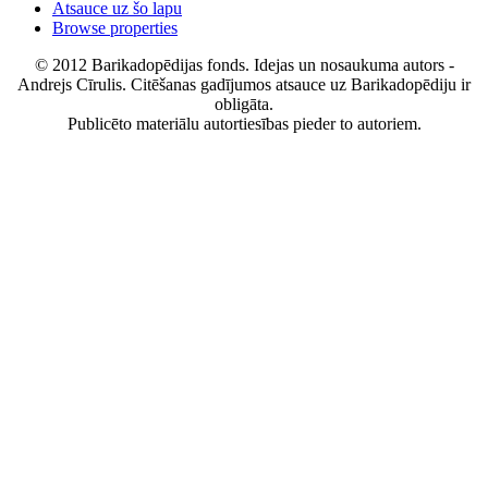
Atsauce uz šo lapu
Browse properties
© 2012 Barikadopēdijas fonds. Idejas un nosaukuma autors -
Andrejs Cīrulis. Citēšanas gadījumos atsauce uz Barikadopēdiju ir
obligāta.
Publicēto materiālu autortiesības pieder to autoriem.