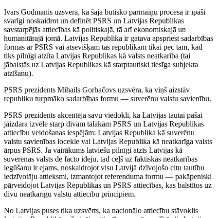
Ivars Godmanis uzsvēra, ka šajā būtisko pārmaiņu procesā ir īpaši
svarīgi noskaidrot un definēt PSRS un Latvijas Republikas
savstarpējās attiecības kā politiskajā, tā arī ekonomiskajā un
humanitārajā jomā. Latvijas Republika ir gatava apspriest sadarbības
formas ar PSRS vai atsevišķām tās republikām tikai pēc tam, kad
tiks pilnīgi atzīta Latvijas Republikas kā valsts neatkarība (tai
jābalstās uz Latvijas Republikas kā starptautiski tiesīga subjekta
atzīšanu).
PSRS prezidents Mihails Gorbačovs uzsvēra, ka viņš aizstāv
republiku turpmāko sadarbības formu — suverēnu valstu savienību.
PSRS prezidents akcentēja savu viedokli, ka Latvijas tautai pašai
jāizdara izvēle starp divām tālākām PSRS un Latvijas Republikas
attiecību veidošanas iespējām: Latvijas Republika kā suverēnu
valstu savienības locekle vai Latvijas Republika kā neatkarīga valsts
ārpus PSRS. Ja vairākums latviešu pilnīgi atzīs Latvijas kā
suverēnas valsts de facto ideju, tad ceļš uz faktiskās neatkarības
iegūšanu ir ejams, noskaidrojot visu Latvijā dzīvojošo citu tautību
iedzīvotāju attieksmi, izmantojot referenduma formu — pakāpeniski
pārveidojot Latvijas Republikas un PSRS attiecības, kas balstītos uz
divu neatkarīgu valstu attiecību principiem.
No Latvijas puses tika uzsvērts, ka nacionālo attiecību stāvoklis