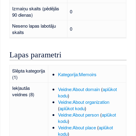
Izmaiņu skaits (pēdējās
0
90 dienas)
Neseno lapas labotāju
0
skaits
Lapas parametri
Slēpta kategorija
Kategorija:Memoirs
(1)
Iekļautās
Veidne:About domain
(
aplūkot
veidnes (8)
kodu
)
Veidne:About organization
(
aplūkot kodu
)
Veidne:About person
(
aplūkot
kodu
)
Veidne:About place
(
aplūkot
kodu
)