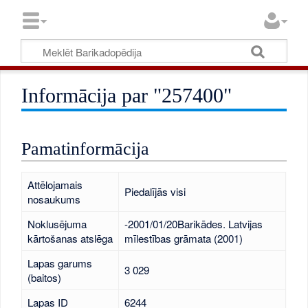
Informācija par "257400"
Pamatinformācija
Attēlojamais
Piedalījās visi
nosaukums
Noklusējuma
-2001/01/20Barikādes. Latvijas
kārtošanas atslēga
mīlestības grāmata (2001)
Lapas garums
3 029
(baitos)
Lapas ID
6244