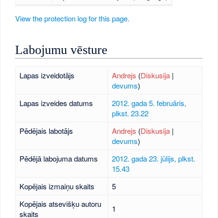
View the protection log for this page.
Labojumu vēsture
Lapas izveidotājs
Andrejs
(
Diskusija
|
devums
)
Lapas izveides datums
2012. gada 5. februāris,
plkst. 23.22
Pēdējais labotājs
Andrejs
(
Diskusija
|
devums
)
Pēdējā labojuma datums
2012. gada 23. jūlijs, plkst.
15.43
Kopējais izmaiņu skaits
5
Kopējais atsevišķu autoru
1
skaits