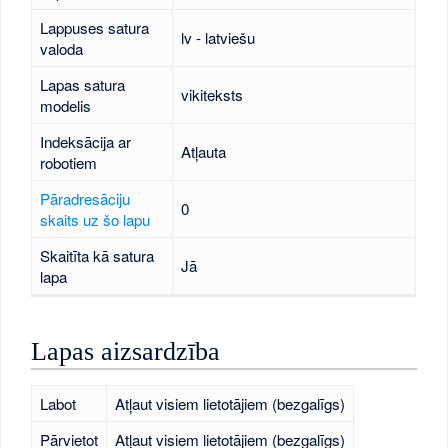
Lappuses satura
lv - latviešu
valoda
Lapas satura
vikiteksts
modelis
Indeksācija ar
Atļauta
robotiem
Pāradresāciju
0
skaits uz šo lapu
Skaitīta kā satura
Jā
lapa
Lapas aizsardzība
Labot
Atļaut visiem lietotājiem (bezgalīgs)
Pārvietot
Atļaut visiem lietotājiem (bezgalīgs)