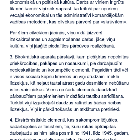
ekonomiskā un politiskā kultūra. Darbs ar viņiem ir grūts
tikmēr, kamēr viņi sāk saprast, ka krituši par upuriem
vecajai ekonomikai un tās administratīvi komandējošām
vadības metodēm, kas cilvēkus pārvērš par «skrūvītēm».
Par šiem cilvēkiem jācīnās, viņu vidū jāizvērš
izskaidrošanas un apgaismošanas darbs, jāceļ viņu
kultūra, viņi jāaģitē piedalīties pārbūves realizēšanā.
3. Birokrātiskā aparāta pārstāvji, kam piešķirtas nepelnītas
priekšrocības, pakāpes un nosaukumi, pie darbaļaudīm
nepieskaitāmie un korumpētie elementi. Pagaidām tādi vēl
ir visos sociālo kāpņu līmeņos un viņi drudžaini meklē
līdzekļus, kā neļaut tautai atrast gadu desmitiem nebūšanu
īstos vaininiekus. Viens no šādu elementu daudzkārt
pārbaudītiem paņēmieniem ir dažādu tautību sarīdīšana.
Turklāt viņi izgudrojuši daudzus rafinētus šādas rīcības
līdzekļus. Viņi ir pārkārtošanās un atklātuma pretinieki.
4. Ekstrēmistiskie elementi, kas sakompromitējušies,
sadarbojoties ar fašistiem, tie, kuru rokas aptraipītas
darbaļaužu asinīm laika posmā no 1941. līdz 1945. gadam,
«mežabrāļu» un staļinisma laikā. Daļa šo cilvēku tiek