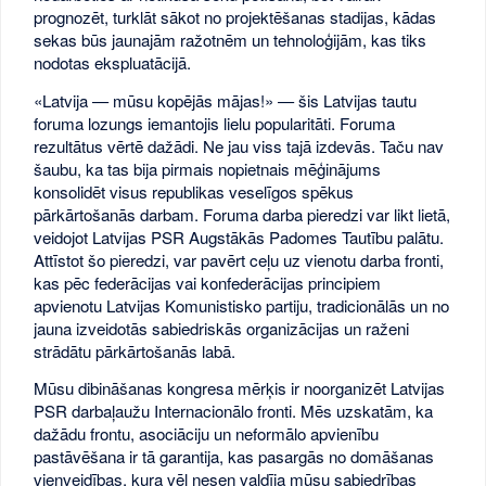
prognozēt, turklāt sākot no projektēšanas stadijas, kādas
sekas būs jaunajām ražotnēm un tehnoloģijām, kas tiks
nodotas ekspluatācijā.
«Latvija — mūsu kopējās mājas!» — šis Latvijas tautu
foruma lozungs iemantojis lielu popularitāti. Foruma
rezultātus vērtē dažādi. Ne jau viss tajā izdevās. Taču nav
šaubu, ka tas bija pirmais nopietnais mēģinājums
konsolidēt visus republikas veselīgos spēkus
pārkārtošanās darbam. Foruma darba pieredzi var likt lietā,
veidojot Latvijas PSR Augstākās Padomes Tautību palātu.
Attīstot šo pieredzi, var pavērt ceļu uz vienotu darba fronti,
kas pēc federācijas vai konfederācijas principiem
apvienotu Latvijas Komunistisko partiju, tradicionālās un no
jauna izveidotās sabiedriskās organizācijas un raženi
strādātu pārkārtošanās labā.
Mūsu dibināšanas kongresa mērķis ir noorganizēt Latvijas
PSR darbaļaužu Internacionālo fronti. Mēs uzskatām, ka
dažādu frontu, asociāciju un neformālo apvienību
pastāvēšana ir tā garantija, kas pasargās no domāšanas
vienveidības, kura vēl nesen valdīja mūsu sabiedrības