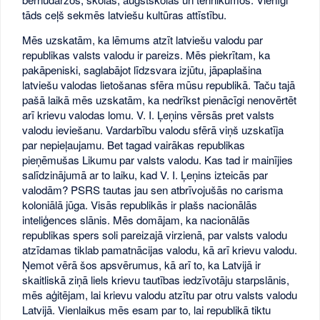
tāds ceļš sekmēs latviešu kultūras attīstību.
Mēs uzskatām, ka lēmums atzīt latviešu valodu par
republikas valsts valodu ir pareizs. Mēs piekrītam, ka
pakāpeniski, saglabājot līdzsvara izjūtu, jāpaplašina
latviešu valodas lietošanas sfēra mūsu republikā. Taču tajā
pašā laikā mēs uzskatām, ka nedrīkst pienācīgi nenovērtēt
arī krievu valodas lomu. V. I. Ļeņins vērsās pret valsts
valodu ieviešanu. Vardarbību valodu sfērā viņš uzskatīja
par nepieļaujamu. Bet tagad vairākas republikas
pieņēmušas Likumu par valsts valodu. Kas tad ir mainījies
salīdzinājumā ar to laiku, kad V. I. Ļeņins izteicās par
valodām? PSRS tautas jau sen atbrīvojušās no carisma
koloniālā jūga. Visās republikās ir plašs nacionālās
inteliģences slānis. Mēs domājam, ka nacionālās
republikas spers soli pareizajā virzienā, par valsts valodu
atzīdamas tiklab pamatnācijas valodu, kā arī krievu valodu.
Ņemot vērā šos apsvērumus, kā arī to, ka Latvijā ir
skaitliskā ziņā liels krievu tautības iedzīvotāju starpslānis,
mēs aģitējam, lai krievu valodu atzītu par otru valsts valodu
Latvijā. Vienlaikus mēs esam par to, lai republikā tiktu