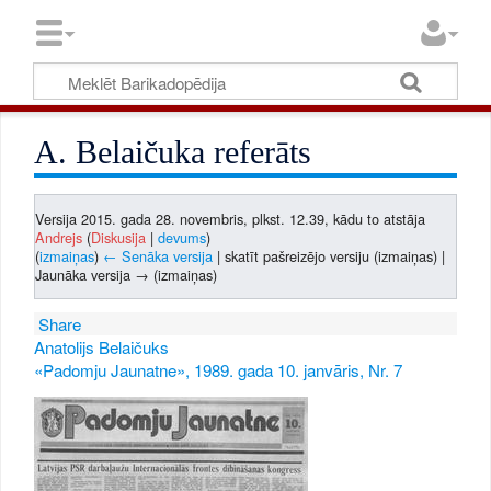
A. Belaičuka referāts
Versija 2015. gada 28. novembris, plkst. 12.39, kādu to atstāja
Andrejs
(
Diskusija
|
devums
)
(
izmaiņas
)
← Senāka versija
| skatīt pašreizējo versiju (izmaiņas) |
Jaunāka versija → (izmaiņas)
Share
Anatolijs Belaičuks
«Padomju Jaunatne», 1989. gada 10. janvāris, Nr. 7