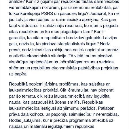
analīze? Kur ir ziņojumi par republikas tautas saimniecības
visrentablākajām nozarēm, par uzņēmumu rentabilitāti, par
to konkurētspēju PSRS un pasaules tirgū? Jāsaprot, ka ne
jau Latvija vien pāries uz saimniecisko aprēķinu. Kas gan
kaut vai dolāros ir salīdzinājis resursus, ko mums piegādā
citas republikas un ko mēs piegādājam tām? Kur ir
garantija, ka citām republikām būs izdevīgāk pirkt Latvijas
gaļu, nevis to, ko piedāvā starptautiskais tirgus? Nedz
presē, nedz televīzijas raidījumos netiek nopietni un precīzi
analizēta ekonomiskā situācija. Tā vietā mums piedāvā
vispārīgus spriedelējumus, bērnišķīgas resursu sadales
shēmas un republikas ekonomiskās patstāvības projektus
uz papīra.
Republikā nopietni jārisina problēmas, kas saistītas ar
lauksaimniecības prioritāti. Cik lēmumu jau nav pieņemti
par šo tematu, cik reižu lauksaimniecībā nav ieguldīta
nauda, kas pazudusi kā ūdens smiltīs. Republikas
lauksaimniecība iestigusi aizņēmumu parādos. Patlaban
prāva daļa kolhozu un padomju saimniecību ir nerentablas.
Rodas jautājums, kur ir precīza programma attiecībā uz
naudas un materiālu ieguldījumiem republikas