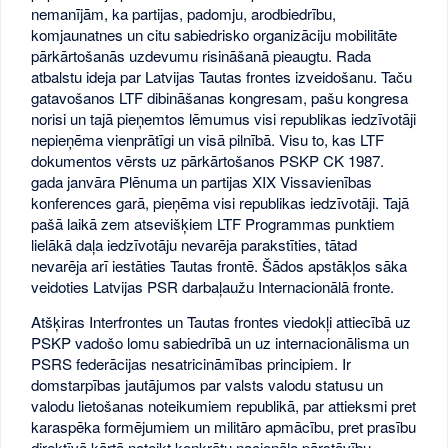
nemanījām, ka partijas, padomju, arodbiedrību,
komjaunatnes un citu sabiedrisko organizāciju mobilitāte
pārkārtošanās uzdevumu risināšanā pieaugtu. Rada
atbalstu ideja par Latvijas Tautas frontes izveidošanu. Taču
gatavošanos LTF dibināšanas kongresam, pašu kongresa
norisi un tajā pieņemtos lēmumus visi republikas iedzīvotāji
nepieņēma vienprātīgi un visā pilnībā. Visu to, kas LTF
dokumentos vērsts uz pārkārtošanos PSKP CK 1987.
gada janvāra Plēnuma un partijas XIX Vissavienības
konferences garā, pieņēma visi republikas iedzīvotāji. Tajā
pašā laikā zem atsevišķiem LTF Programmas punktiem
lielākā daļa iedzīvotāju nevarēja parakstīties, tātad
nevarēja arī iestāties Tautas frontē. Šādos apstākļos sāka
veidoties Latvijas PSR darbaļaužu Internacionālā fronte.
Atšķiras Interfrontes un Tautas frontes viedokļi attiecībā uz
PSKP vadošo lomu sabiedrībā un uz internacionālisma un
PSRS federācijas nesatricināmības principiem. Ir
domstarpības jautājumos par valsts valodu statusu un
valodu lietošanas noteikumiem republikā, par attieksmi pret
karaspēka formējumiem un militāro apmācību, pret prasību
direktīvā kārtā noteikt konkrētu nacionālo pārstāvību