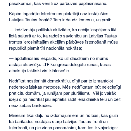
pasākumus, kas vērsti uz pārbūves paplašināšanu.
Kāpēc tagadējie Interfrontes piekritēji nav iestājušies
Latvijas Tautas frontē? Tam ir daudz iemeslu, un proti:
— iedzīvotāju politiskā aktivitāte, ko nebija iespējams likt
lietā sakarā ar to, ka radošo savienību un Latvijas Tautas
frontes ierosinātajām akcijām pārbūves īstenošanā mūsu
republikā piemīt tīri nacionāla nokrāsa;
— apdullinošais iespaids, ko uz daudziem no mums
atstāja atsevišķu LTF kongresa delegātu runas, kuras
atbalstīja faktiski visi klātesošie.
Nedrīkst nostiprināt demokrātiju, cīņā par to izmantojot
nedemokrātiskas metodes. Mēs nedrīkstam būt neiecietīgi
pret citu domām, ja runājam par plurālismu. Vēl jo vairāk
ideju cīņā nedrīkst jau iepriekš radīt ienaidnieka tēlu un celt
neuzticības barikādes.
Minēsim tikai daļu nu izdomājumiem un rīcības, kas gluži
kā barikādes nostājās starp Latvijas Tautas fronti un
Interfronti, un pie viena padomāsim, kam tas ir vajadzīgs: