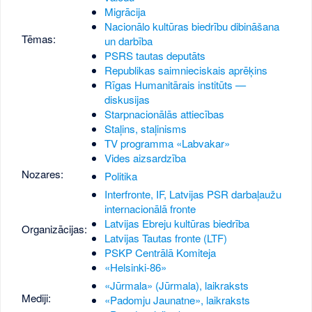
Migrācija
Nacionālo kultūras biedrību dibināšana
Tēmas:
un darbība
PSRS tautas deputāts
Republikas saimnieciskais aprēķins
Rīgas Humanitārais institūts —
diskusijas
Starpnacionālās attiecības
Staļins, staļinisms
TV programma «Labvakar»
Vides aizsardzība
Nozares:
Politika
Interfronte, IF, Latvijas PSR darbaļaužu
internacionālā fronte
Latvijas Ebreju kultūras biedrība
Organizācijas:
Latvijas Tautas fronte (LTF)
PSKP Centrālā Komiteja
«Helsinki-86»
«Jūrmala» (Jūrmala), laikraksts
Mediji:
«Padomju Jaunatne», laikraksts