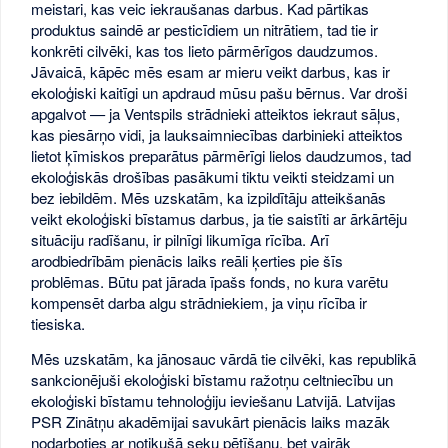
meistari, kas veic iekraušanas darbus. Kad pārtikas
produktus saindē ar pesticīdiem un nitrātiem, tad tie ir
konkrēti cilvēki, kas tos lieto pārmērīgos daudzumos.
Jāvaicā, kāpēc mēs esam ar mieru veikt darbus, kas ir
ekoloģiski kaitīgi un apdraud mūsu pašu bērnus. Var droši
apgalvot — ja Ventspils strādnieki atteiktos iekraut sāļus,
kas piesārņo vidi, ja lauksaimniecības darbinieki atteiktos
lietot ķīmiskos preparātus pārmērīgi lielos daudzumos, tad
ekoloģiskās drošības pasākumi tiktu veikti steidzami un
bez iebildēm. Mēs uzskatām, ka izpildītāju atteikšanās
veikt ekoloģiski bīstamus darbus, ja tie saistīti ar ārkārtēju
situāciju radīšanu, ir pilnīgi likumīga rīcība. Arī
arodbiedrībām pienācis laiks reāli ķerties pie šīs
problēmas. Būtu pat jārada īpašs fonds, no kura varētu
kompensēt darba algu strādniekiem, ja viņu rīcība ir
tiesiska.
Mēs uzskatām, ka jānosauc vārdā tie cilvēki, kas republikā
sankcionējuši ekoloģiski bīstamu ražotņu celtniecību un
ekoloģiski bīstamu tehnoloģiju ieviešanu Latvijā. Latvijas
PSR Zinātņu akadēmijai savukārt pienācis laiks mazāk
nodarboties ar notikušā seku pētīšanu, bet vairāk