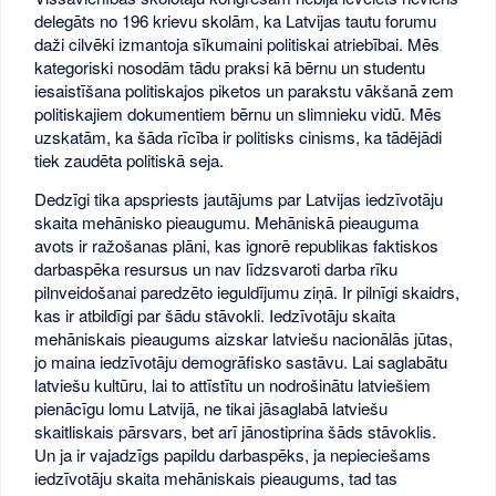
delegāts no 196 krievu skolām, ka Latvijas tautu forumu
daži cilvēki izmantoja sīkumaini politiskai atriebībai. Mēs
kategoriski nosodām tādu praksi kā bērnu un studentu
iesaistīšana politiskajos piketos un parakstu vākšanā zem
politiskajiem dokumentiem bērnu un slimnieku vidū. Mēs
uzskatām, ka šāda rīcība ir politisks cinisms, ka tādējādi
tiek zaudēta politiskā seja.
Dedzīgi tika apspriests jautājums par Latvijas iedzīvotāju
skaita mehānisko pieaugumu. Mehāniskā pieauguma
avots ir ražošanas plāni, kas ignorē republikas faktiskos
darbaspēka resursus un nav līdzsvaroti darba rīku
pilnveidošanai paredzēto ieguldījumu ziņā. Ir pilnīgi skaidrs,
kas ir atbildīgi par šādu stāvokli. Iedzīvotāju skaita
mehāniskais pieaugums aizskar latviešu nacionālās jūtas,
jo maina iedzīvotāju demogrāfisko sastāvu. Lai saglabātu
latviešu kultūru, lai to attīstītu un nodrošinātu latviešiem
pienācīgu lomu Latvijā, ne tikai jāsaglabā latviešu
skaitliskais pārsvars, bet arī jānostiprina šāds stāvoklis.
Un ja ir vajadzīgs papildu darbaspēks, ja nepieciešams
iedzīvotāju skaita mehāniskais pieaugums, tad tas