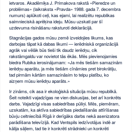
ietvaros. Akadēmiķa J. Primakova rakstā «Pieredze un
problēmas» (laikraksta «Pravda» 1988. gada 7. decembra
numurs) aplūkoti ceļi, kas ejami, lai realizētu republikas
saimnieciskā aprēķina ideju. Mūsu uzskati par šī
uzdevuma risināšanu raksturoti deklarācijā.
Stagnācijas gados mūsu zemē izveidojies likums, kas
darbojas tāpat kā dabas likumi — ierēdniskā organizācijā
agrāk vai vēlāk būs tieši tik daudz ierēdņu, cik
rakstāmgaldu var novietot tās ēkās. Mēs pievienojamies
biedra Rubika ierosinājumam: «Ja mēs tiešām samazinām
ierēdņu aparātu, ja mēs tiešām cīnāmies pret birokrātiju,
tad pirmām kārtām samazināsim to telpu platību, ko
aizņem mūsu ierēdņu aparāts.»
Ir zināms, cik asa ir ekoloģiskā situācija mūsu republikā.
Šeit noteikti vajadzīgas ne vien diskusijas, bet arī konkrēts
darbs. Vajadzīgi visas sabiedrības pūliņi. Mēs, piemēram,
uzskatām, ka aktīva sabiedrības piedalīšanās attīrīšanas
būvju celtniecībā Rīgā ir derīgāks darbs nekā asenizatora
parādīšana televīzijā. Kad Ventspils iedzīvotājus indē ar
kālija sāļiem, tad tie ir konkrēti strādnieki un konkrēti