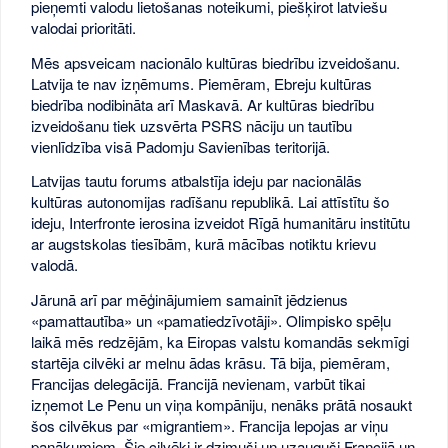
pieņemti valodu lietošanas noteikumi, piešķirot latviešu
valodai prioritāti.
Mēs apsveicam nacionālo kultūras biedrību izveidošanu.
Latvija te nav izņēmums. Piemēram, Ebreju kultūras
biedrība nodibināta arī Maskavā. Ar kultūras biedrību
izveidošanu tiek uzsvērta PSRS nāciju un tautību
vienlīdzība visā Padomju Savienības teritorijā.
Latvijas tautu forums atbalstīja ideju par nacionālās
kultūras autonomijas radīšanu republikā. Lai attīstītu šo
ideju, Interfronte ierosina izveidot Rīgā humanitāru institūtu
ar augstskolas tiesībām, kurā mācības notiktu krievu
valodā.
Jārunā arī par mēģinājumiem samainīt jēdzienus
«pamattautība» un «pamatiedzīvotāji». Olimpisko spēļu
laikā mēs redzējām, ka Eiropas valstu komandās sekmīgi
startēja cilvēki ar melnu ādas krāsu. Tā bija, piemēram,
Francijas delegācijā. Francijā nevienam, varbūt tikai
izņemot Le Penu un viņa kompāniju, nenāks prātā nosaukt
šos cilvēkus par «migrantiem». Francija lepojas ar viņu
panākumiem. Šie cilvēki ir dzimuši un uzauguši Francijā un