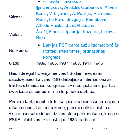
«Pravda», laikraksts
Iļja Gerčikovs
,
Anatolijs Gorbunovs
,
Alberts
Kauls
,
V. I. Ļeņins
,
A. Pauliņš
,
Raimonds
Cilvēki:
Pauls
,
Le Pens
,
Jevgeņijs Primakovs
,
Alfrēds Rubiks
,
Jānis Rukšāns
Ādaži
,
Francija
,
Igaunija
,
Kazahija
,
Lietuva
,
Vietas:
Rīga
Latvijas PSR darbaļaužu internacionālās
Notikums:
frontes (Interfrontes) dibināšanas
kongress
Gads:
1989
,
1985
,
1987
,
1988
,
1941
,
1945
Biedri delegāti! Cienījamie viesi! Šodien mēs esam
sapulcējušies Latvijas PSR darbaļaužu Internacionālās
frontes dibināšanas kongresā. Izvirzās jautājums par tās
izveidošanas iemesliem un turpmāko darbību.
Pirmām kārtām gribu teikt, ka jaunu sabiedrisko veidojumu
rašanās gan visā mūsu zemē, gan republikā saistīta ar
visu mūsu sabiedrības dzīves sfēru pārkārtošanu, kas pēc
PSKP iniciatīvas tika sākta jau 1985. gada aprīlī.