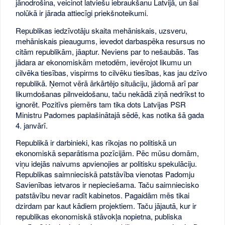
jānodrošina, veicinot latviešu iebraukšanu Latvijā, un šai
nolūkā ir jārada attiecīgi priekšnoteikumi.
Republikas iedzīvotāju skaita mehāniskais, uzsveru,
mehāniskais pieaugums, ievedot darbaspēka resursus no
citām republikām, jāaptur. Neviens par to nešaubās. Tas
jādara ar ekonomiskām metodēm, ievērojot likumu un
cilvēka tiesības, vispirms to cilvēku tiesības, kas jau dzīvo
republikā. Ņemot vērā ārkārtējo situāciju, jādomā arī par
likumdošanas pilnveidošanu, taču nekādā ziņā nedrīkst to
ignorēt. Pozitīvs piemērs tam tika dots Latvijas PSR
Ministru Padomes paplašinātajā sēdē, kas notika šā gada
4. janvārī.
Republikā ir darbinieki, kas rīkojas no politiskā un
ekonomiskā separātisma pozīcijām. Pēc mūsu domām,
viņu idejās naivums apvienojies ar politisku spekulāciju.
Republikas saimnieciskā patstāvība vienotas Padomju
Savienības ietvaros ir nepieciešama. Taču saimniecisko
patstāvību nevar radīt kabinetos. Pagaidām mēs tikai
dzirdam par kaut kādiem projektiem. Taču jājautā, kur ir
republikas ekonomiskā stāvokļa nopietna, publiska