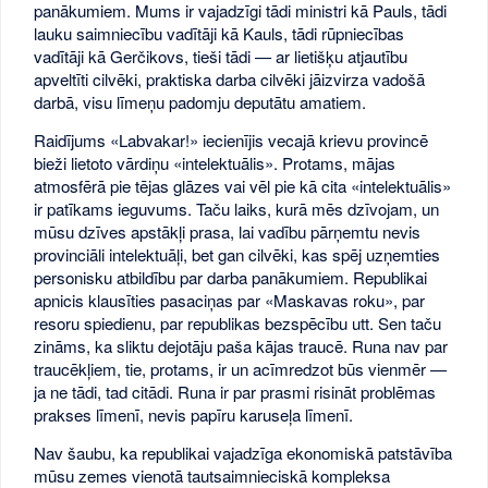
panākumiem. Mums ir vajadzīgi tādi ministri kā Pauls, tādi
lauku saimniecību vadītāji kā Kauls, tādi rūpniecības
vadītāji kā Gerčikovs, tieši tādi — ar lietišķu atjautību
apveltīti cilvēki, praktiska darba cilvēki jāizvirza vadošā
darbā, visu līmeņu padomju deputātu amatiem.
Raidījums «Labvakar!» iecienījis vecajā krievu provincē
bieži lietoto vārdiņu «intelektuālis». Protams, mājas
atmosfērā pie tējas glāzes vai vēl pie kā cita «intelektuālis»
ir patīkams ieguvums. Taču laiks, kurā mēs dzīvojam, un
mūsu dzīves apstākļi prasa, lai vadību pārņemtu nevis
provinciāli intelektuāļi, bet gan cilvēki, kas spēj uzņemties
personisku atbildību par darba panākumiem. Republikai
apnicis klausīties pasaciņas par «Maskavas roku», par
resoru spiedienu, par republikas bezspēcību utt. Sen taču
zināms, ka sliktu dejotāju paša kājas traucē. Runa nav par
traucēkļiem, tie, protams, ir un acīmredzot būs vienmēr —
ja ne tādi, tad citādi. Runa ir par prasmi risināt problēmas
prakses līmenī, nevis papīru karuseļa līmenī.
Nav šaubu, ka republikai vajadzīga ekonomiskā patstāvība
mūsu zemes vienotā tautsaimnieciskā kompleksa