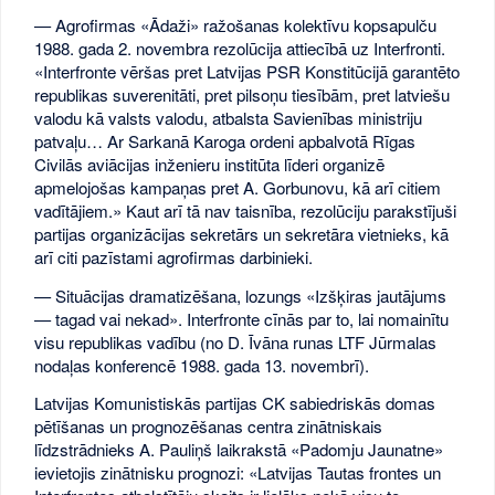
— Agrofirmas «Ādaži» ražošanas kolektīvu kopsapulču
1988. gada 2. novembra rezolūcija attiecībā uz Interfronti.
«Interfronte vēršas pret Latvijas PSR Konstitūcijā garantēto
republikas suverenitāti, pret pilsoņu tiesībām, pret latviešu
valodu kā valsts valodu, atbalsta Savienības ministriju
patvaļu… Ar Sarkanā Karoga ordeni apbalvotā Rīgas
Civilās aviācijas inženieru institūta līderi organizē
apmelojošas kampaņas pret A. Gorbunovu, kā arī citiem
vadītājiem.» Kaut arī tā nav taisnība, rezolūciju parakstījuši
partijas organizācijas sekretārs un sekretāra vietnieks, kā
arī citi pazīstami agrofirmas darbinieki.
— Situācijas dramatizēšana, lozungs «Izšķiras jautājums
— tagad vai nekad». Interfronte cīnās par to, lai nomainītu
visu republikas vadību (no D. Īvāna runas LTF Jūrmalas
nodaļas konferencē 1988. gada 13. novembrī).
Latvijas Komunistiskās partijas CK sabiedriskās domas
pētīšanas un prognozēšanas centra zinātniskais
līdzstrādnieks A. Pauliņš laikrakstā «Padomju Jaunatne»
ievietojis zinātnisku prognozi: «Latvijas Tautas frontes un