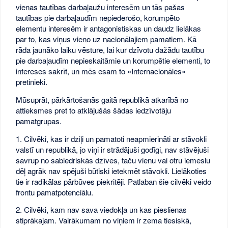
vienas tautības darbaļaužu interesēm un tās pašas
tautības pie darbaļaudīm nepiederošo, korumpēto
elementu interesēm ir antagonistiskas un daudz lielākas
par to, kas viņus vieno uz nacionālajiem pamatiem. Kā
rāda jaunāko laiku vēsture, lai kur dzīvotu dažādu tautību
pie darbaļaudīm nepieskaitāmie un korumpētie elementi, to
intereses sakrīt, un mēs esam to «Internacionāles»
pretinieki.
Mūsuprāt, pārkārtošanās gaitā republikā atkarībā no
attieksmes pret to atklājušās šādas iedzīvotāju
pamatgrupas.
1. Cilvēki, kas ir dziļi un pamatoti neapmierināti ar stāvokli
valstī un republikā, jo viņi ir strādājuši godīgi, nav stāvējuši
savrup no sabiedriskās dzīves, taču vienu vai otru iemeslu
dēļ agrāk nav spējuši būtiski ietekmēt stāvokli. Lielākoties
tie ir radikālas pārbūves piekritēji. Patlaban šie cilvēki veido
frontu pamatpotenciālu.
2. Cilvēki, kam nav sava viedokļa un kas pieslienas
stiprākajam. Vairākumam no viņiem ir zema tiesiskā,