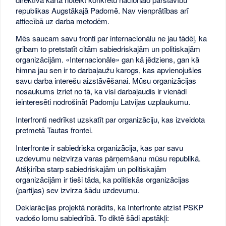
republikas Augstākajā Padomē. Nav vienprātības arī
attiecībā uz darba metodēm.
Mēs saucam savu fronti par internacionālu ne jau tādēļ, ka
gribam to pretstatīt citām sabiedriskajām un politiskajām
organizācijām. «Internacionāle» gan kā jēdziens, gan kā
himna jau sen ir to darbaļaužu karogs, kas apvienojušies
savu darba interešu aizstāvēšanai. Mūsu organizācijas
nosaukums izriet no tā, ka visi darbaļaudis ir vienādi
ieinteresēti nodrošināt Padomju Latvijas uzplaukumu.
Interfronti nedrīkst uzskatīt par organizāciju, kas izveidota
pretmetā Tautas frontei.
Interfronte ir sabiedriska organizācija, kas par savu
uzdevumu neizvirza varas pārņemšanu mūsu republikā.
Atšķirība starp sabiedriskajām un politiskajām
organizācijām ir tieši tāda, ka politiskās organizācijas
(partijas) sev izvirza šādu uzdevumu.
Deklarācijas projektā norādīts, ka Interfronte atzīst PSKP
vadošo lomu sabiedrībā. To diktē šādi apstākļi: