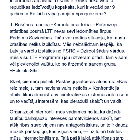
Interfrontes atbalstītāju skaits ir lielāks nekā visu to
republikas iedzīvotāju kopskaits, kuri ir vecāki par 9
gadiem.» Kā lai tic viņa pārējām «prognozēm»?
J. Rukšāns rūpnīcā «Komutators» teica: «Pašreizējā
attīstības posmā LTF nevar sevi iedomāties ārpus
Padomju Savienības. Taču var rasties situācija, ka mūsu
prasības netiks izpildītas. Mēs neizslēdzam iespēju, ka
Latvija varētu izstāties no PSRS.» Dzirdot šādus vārdus,
mēs visu LTF Programmu jau uztveram citādi. Tam visam
vēl pievienojiet valūtu, ko no ārzemēm saņem grupa
«Helsinki-86».
Šķiet, piemēru pietiek. Pastāvīgi jāatceras aforisms: «Kas
reiz melojis, tam neviens vairs neticēs.» Konfrontācija
atbilst tikai administratīvi birokrātiskās sistēmas interesēm
un to vadītāju interesēm, kas pieraduši skaldīt un valdīt.
Organizējot Interfronti, mēs vadāmies no tā, ka dažādu
tautību darbaļaužu intereses pamatvilcienos sakrīt, bet
atšķirības starp viņiem nav antagonistiskas, un to ir daudz
mazāk par kopīgo, kas viņus vieno, — uz to arī balstās
mūsu internacionālisms. Tajā pašā laikā atšķirības starp