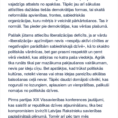
vajadzīgs atbalsts no apakšas. Tāpēc jau arī sākušas
attīstīties dažādas tiešās demokrātijas formas, tai skaitā
neformālās apvienības, frontes, sabiedriskās
organizācijas, kuru mērķis ir veicināt pārkārtošanos. Tas ir
normāli. Tas pieder pie demokrātijas, kas vēršas plašumā.
Pašlaik jūtams attiecību liberalizācijas deficīts, ja ar vārdu
«liberalizācija» apzīmējam nevis «nespēju aktīvi cīnīties ar
negatīvajām parādībām sabiedriskajā dzīvē», kā to skaidro
politiskās vārdnīcas, bet gan prasmi respektēt un ņemt
vērā viedokli, kas atšķiras no katra paša viedokļa. Agrāk
tika runāts tikai par mazākuma pakļaušanos vairākumam,
nevis par ideju cīņu. Bet apstākļos, kad trūkst politiskās
kultūras, noteikt vienas vai otras idejas pareizību atklātas
balsošanas ceļā nevar. Tāpēc daudzi domājoši cilvēki, kas
noguruši no lozungiem, aplausiem un vienprātības, palikuši
nomaļus no politiskās dzīves.
Pirms partijas XIX Vissavienības konferences jautājumi,
kas saistīti ar republikas dzīves atjaunināšanu, tika bez
kompromisiem izvirzīti Latvijas Rakstnieku savienības
paplašinātajā plēnumā. Tomēr arī pēc tam mēs