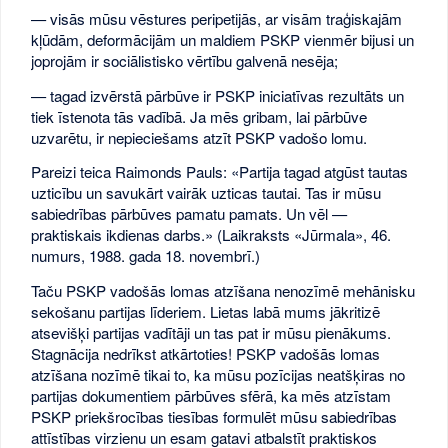
— visās mūsu vēstures peripetijās, ar visām traģiskajām
kļūdām, deformācijām un maldiem PSKP vienmēr bijusi un
joprojām ir sociālistisko vērtību galvenā nesēja;
— tagad izvērstā pārbūve ir PSKP iniciatīvas rezultāts un
tiek īstenota tās vadībā. Ja mēs gribam, lai pārbūve
uzvarētu, ir nepieciešams atzīt PSKP vadošo lomu.
Pareizi teica Raimonds Pauls: «Partija tagad atgūst tautas
uzticību un savukārt vairāk uzticas tautai. Tas ir mūsu
sabiedrības pārbūves pamatu pamats. Un vēl —
praktiskais ikdienas darbs.» (Laikraksts «Jūrmala», 46.
numurs, 1988. gada 18. novembrī.)
Taču PSKP vadošās lomas atzīšana nenozīmē mehānisku
sekošanu partijas līderiem. Lietas labā mums jākritizē
atsevišķi partijas vadītāji un tas pat ir mūsu pienākums.
Stagnācija nedrīkst atkārtoties! PSKP vadošās lomas
atzīšana nozīmē tikai to, ka mūsu pozīcijas neatšķiras no
partijas dokumentiem pārbūves sfērā, ka mēs atzīstam
PSKP priekšrocības tiesības formulēt mūsu sabiedrības
attīstības virzienu un esam gatavi atbalstīt praktiskos