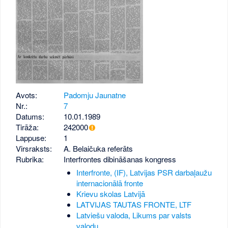
Avots:
Padomju Jaunatne
Nr.:
7
Datums:
10.01.1989
Tirāža:
242000
Lappuse:
1
Virsraksts:
A. Belaičuka referāts
Rubrika:
Interfrontes dibināšanas kongress
Interfronte, (IF), Latvijas PSR darbaļaužu
internacionālā fronte
Krievu skolas Latvijā
LATVIJAS TAUTAS FRONTE, LTF
Latviešu valoda, Likums par valsts
valodu