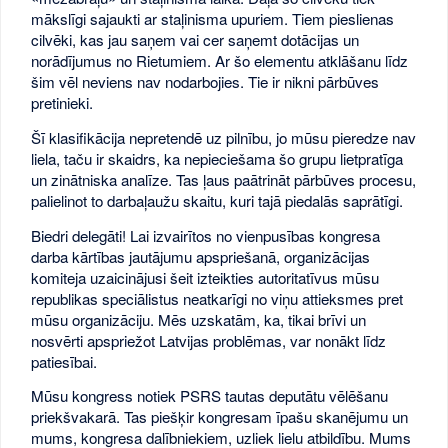
mākslīgi sajaukti ar staļinisma upuriem. Tiem pieslienas
cilvēki, kas jau saņem vai cer saņemt dotācijas un
norādījumus no Rietumiem. Ar šo elementu atklāšanu līdz
šim vēl neviens nav nodarbojies. Tie ir nikni pārbūves
pretinieki.
Šī klasifikācija nepretendē uz pilnību, jo mūsu pieredze nav
liela, taču ir skaidrs, ka nepieciešama šo grupu lietpratīga
un zinātniska analīze. Tas ļaus paātrināt pārbūves procesu,
palielinot to darbaļaužu skaitu, kuri tajā piedalās saprātīgi.
Biedri delegāti! Lai izvairītos no vienpusības kongresa
darba kārtības jautājumu apspriešanā, organizācijas
komiteja uzaicinājusi šeit izteikties autoritatīvus mūsu
republikas speciālistus neatkarīgi no viņu attieksmes pret
mūsu organizāciju. Mēs uzskatām, ka, tikai brīvi un
nosvērti apspriežot Latvijas problēmas, var nonākt līdz
patiesībai.
Mūsu kongress notiek PSRS tautas deputātu vēlēšanu
priekšvakarā. Tas piešķir kongresam īpašu skanējumu un
mums, kongresa dalībniekiem, uzliek lielu atbildību. Mums