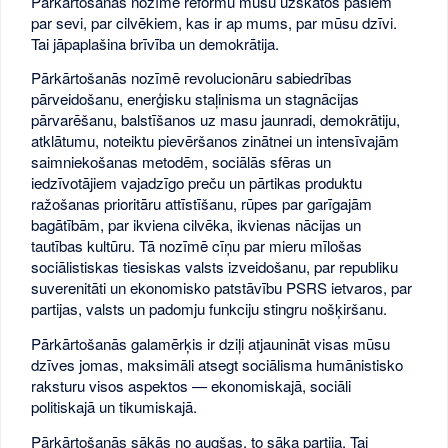
Pārkārtošanās nozīmē reformu mūsu uzskatos pašiem
par sevi, par cilvēkiem, kas ir ap mums, par mūsu dzīvi.
Tai jāpaplašina brīvība un demokrātija.
Pārkārtošanās nozīmē revolucionāru sabiedrības
pārveidošanu, enerģisku staļinisma un stagnācijas
pārvarēšanu, balstīšanos uz masu jaunradi, demokrātiju,
atklātumu, noteiktu pievēršanos zinātnei un intensīvajām
saimniekošanas metodēm, sociālās sfēras un
iedzīvotājiem vajadzīgo preču un pārtikas produktu
ražošanas prioritāru attīstīšanu, rūpes par garīgajām
bagātībām, par ikviena cilvēka, ikvienas nācijas un
tautības kultūru. Tā nozīmē cīņu par mieru mīlošas
sociālistiskas tiesiskas valsts izveidošanu, par republiku
suverenitāti un ekonomisko patstāvību PSRS ietvaros, par
partijas, valsts un padomju funkciju stingru nošķiršanu.
Pārkārtošanās galamērķis ir dziļi atjaunināt visas mūsu
dzīves jomas, maksimāli atsegt sociālisma humānistisko
raksturu visos aspektos — ekonomiskajā, sociāli
politiskajā un tikumiskajā.
Pārkārtošanās sākās no augšas, to sāka partija. Tai