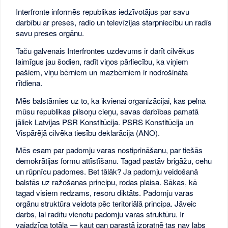
Interfronte informēs republikas iedzīvotājus par savu
darbību ar preses, radio un televīzijas starpniecību un radīs
savu preses orgānu.
Taču galvenais Interfrontes uzdevums ir darīt cilvēkus
laimīgus jau šodien, radīt viņos pārliecību, ka viņiem
pašiem, viņu bērniem un mazbērniem ir nodrošināta
rītdiena.
Mēs balstāmies uz to, ka ikvienai organizācijai, kas pelna
mūsu republikas pilsoņu cieņu, savas darbības pamatā
jāliek Latvijas PSR Konstitūcija. PSRS Konstitūcija un
Vispārējā cilvēka tiesību deklarācija (ANO).
Mēs esam par padomju varas nostiprināšanu, par tiešās
demokrātijas formu attīstīšanu. Tagad pastāv brigāžu, cehu
un rūpnīcu padomes. Bet tālāk? Ja padomju veidošanā
balstās uz ražošanas principu, rodas plaisa. Sākas, kā
tagad visiem redzams, resoru diktāts. Padomju varas
orgānu struktūra veidota pēc teritoriālā principa. Jāveic
darbs, lai radītu vienotu padomju varas struktūru. Ir
vajadzīga totāla — kaut gan parastā izpratnē tas nav labs