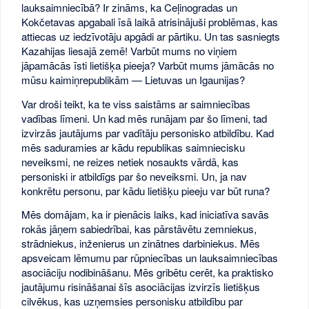
lauksaimniecībā? Ir zināms, ka Ceļinogradas un
Kokčetavas apgabali īsā laikā atrisinājuši problēmas, kas
attiecas uz iedzīvotāju apgādi ar pārtiku. Un tas sasniegts
Kazahijas liesajā zemē! Varbūt mums no viņiem
jāpamācās īsti lietišķa pieeja? Varbūt mums jāmācās no
mūsu kaimiņrepublikām — Lietuvas un Igaunijas?
Var droši teikt, ka te viss saistāms ar saimniecības
vadības līmeni. Un kad mēs runājam par šo līmeni, tad
izvirzās jautājums par vadītāju personisko atbildību. Kad
mēs saduramies ar kādu republikas saimniecisku
neveiksmi, ne reizes netiek nosaukts vārdā, kas
personiski ir atbildīgs par šo neveiksmi. Un, ja nav
konkrētu personu, par kādu lietišķu pieeju var būt runa?
Mēs domājam, ka ir pienācis laiks, kad iniciatīva savās
rokās jāņem sabiedrībai, kas pārstāvētu zemniekus,
strādniekus, inženierus un zinātnes darbiniekus. Mēs
apsveicam lēmumu par rūpniecības un lauksaimniecības
asociāciju nodibināšanu. Mēs gribētu cerēt, ka praktisko
jautājumu risināšanai šīs asociācijas izvirzīs lietišķus
cilvēkus, kas uzņemsies personisku atbildību par