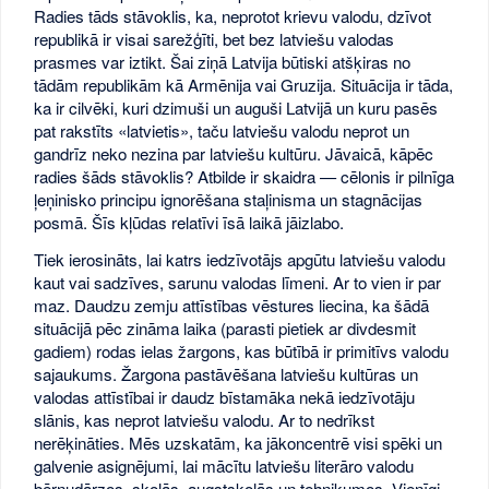
Radies tāds stāvoklis, ka, neprotot krievu valodu, dzīvot
republikā ir visai sarežģīti, bet bez latviešu valodas
prasmes var iztikt. Šai ziņā Latvija būtiski atšķiras no
tādām republikām kā Armēnija vai Gruzija. Situācija ir tāda,
ka ir cilvēki, kuri dzimuši un auguši Latvijā un kuru pasēs
pat rakstīts «latvietis», taču latviešu valodu neprot un
gandrīz neko nezina par latviešu kultūru. Jāvaicā, kāpēc
radies šāds stāvoklis? Atbilde ir skaidra — cēlonis ir pilnīga
ļeņinisko principu ignorēšana staļinisma un stagnācijas
posmā. Šīs kļūdas relatīvi īsā laikā jāizlabo.
Tiek ierosināts, lai katrs iedzīvotājs apgūtu latviešu valodu
kaut vai sadzīves, sarunu valodas līmeni. Ar to vien ir par
maz. Daudzu zemju attīstības vēstures liecina, ka šādā
situācijā pēc zināma laika (parasti pietiek ar divdesmit
gadiem) rodas ielas žargons, kas būtībā ir primitīvs valodu
sajaukums. Žargona pastāvēšana latviešu kultūras un
valodas attīstībai ir daudz bīstamāka nekā iedzīvotāju
slānis, kas neprot latviešu valodu. Ar to nedrīkst
nerēķināties. Mēs uzskatām, ka jākoncentrē visi spēki un
galvenie asignējumi, lai mācītu latviešu literāro valodu
bērnudārzos, skolās, augstskolās un tehnikumos. Vienīgi