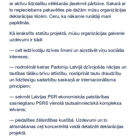
ar aktīvu līdzdalību vēlēšanās jāsekmē pārbūve. Sakarā ar
to nepieciešams pakavēties pie dažām mūsu organizācijas
deklarācijas tēzēm. Ceru, ka nākamie runātāji mani
papildinās.
Kā ierakstīts statūtu projektā, mūsu organizācijas galvenie
uzdevumi ir šādi:
— celt iedzīvotāju dzīves līmeni un aizstāvēt viņu sociālās
intereses;
— nodrošināt katras Padomju Latvijā dzīvojošās nācijas un
tautības tālāku brīvu attīstību, nostiprināt tautu draudzību
un līdztiesīgu sadarbību saskaņā ar internacionālisma
principiem;
— sekmēt Latvijas PSR ekonomiskās patstāvības
sasniegšanu PSRS vienotā tautsaimnieciskā kompleksa
ietvaros;
— piedalīties žēlsirdības kustībā. Uzdevumi un to
atrisināšanas ceļi koncentrētā veidā detalizēti deklarācijas
projektā.