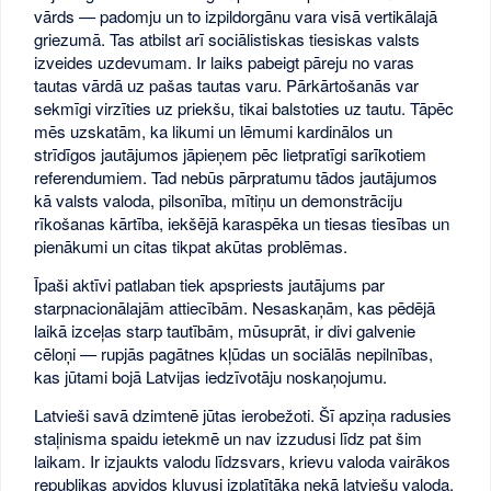
vārds — padomju un to izpildorgānu vara visā vertikālajā
griezumā. Tas atbilst arī sociālistiskas tiesiskas valsts
izveides uzdevumam. Ir laiks pabeigt pāreju no varas
tautas vārdā uz pašas tautas varu. Pārkārtošanās var
sekmīgi virzīties uz priekšu, tikai balstoties uz tautu. Tāpēc
mēs uzskatām, ka likumi un lēmumi kardinālos un
strīdīgos jautājumos jāpieņem pēc lietpratīgi sarīkotiem
referendumiem. Tad nebūs pārpratumu tādos jautājumos
kā valsts valoda, pilsonība, mītiņu un demonstrāciju
rīkošanas kārtība, iekšējā karaspēka un tiesas tiesības un
pienākumi un citas tikpat akūtas problēmas.
Īpaši aktīvi patlaban tiek apspriests jautājums par
starpnacionālajām attiecībām. Nesaskaņām, kas pēdējā
laikā izceļas starp tautībām, mūsuprāt, ir divi galvenie
cēloņi — rupjās pagātnes kļūdas un sociālās nepilnības,
kas jūtami bojā Latvijas iedzīvotāju noskaņojumu.
Latvieši savā dzimtenē jūtas ierobežoti. Šī apziņa radusies
staļinisma spaidu ietekmē un nav izzudusi līdz pat šim
laikam. Ir izjaukts valodu līdzsvars, krievu valoda vairākos
republikas apvidos kļuvusi izplatītāka nekā latviešu valoda.