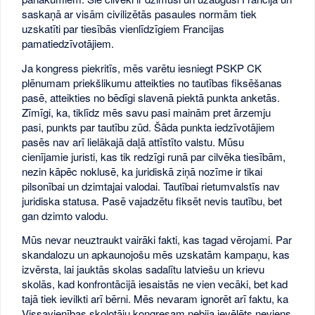
saskaņā ar visām civilizētās pasaules normām tiek
uzskatīti par tiesībās vienlīdzīgiem Francijas
pamatiedzīvotājiem.
Ja kongress piekritīs, mēs varētu iesniegt PSKP CK
plēnumam priekšlikumu atteikties no tautības fiksēšanas
pasē, atteikties no bēdīgi slavenā piektā punkta anketās.
Zīmīgi, ka, tiklīdz mēs savu pasi mainām pret ārzemju
pasi, punkts par tautību zūd. Šāda punkta iedzīvotājiem
pasēs nav arī lielākajā daļā attīstīto valstu. Mūsu
cienījamie juristi, kas tik redzīgi runā par cilvēka tiesībām,
nezin kāpēc noklusē, ka juridiskā ziņā nozīme ir tikai
pilsonībai un dzimtajai valodai. Tautībai rietumvalstīs nav
juridiska statusa. Pasē vajadzētu fiksēt nevis tautību, bet
gan dzimto valodu.
Mūs nevar neuztraukt vairāki fakti, kas tagad vērojami. Par
skandalozu un apkaunojošu mēs uzskatām kampaņu, kas
izvērsta, lai jauktās skolas sadalītu latviešu un krievu
skolās, kad konfrontācijā iesaistās ne vien vecāki, bet kad
tajā tiek ievilkti arī bērni. Mēs nevaram ignorēt arī faktu, ka
Vissavienības skolotāju kongresam nebija ievēlēts neviens