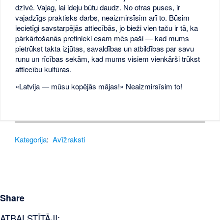
dzīvē. Vajag, lai ideju būtu daudz. No otras puses, ir
vajadzīgs praktisks darbs, neaizmirsīsim arī to. Būsim
iecietīgi savstarpējās attiecībās, jo bieži vien taču ir tā, ka
pārkārtošanās pretinieki esam mēs paši — kad mums
pietrūkst takta izjūtas, savaldības un atbildības par savu
runu un rīcības sekām, kad mums visiem vienkārši trūkst
attiecību kultūras.
«Latvija — mūsu kopējās mājas!» Neaizmirsīsim to!
Kategorija
:
Avīžraksti
Share
ATBALSTĪTĀJI: