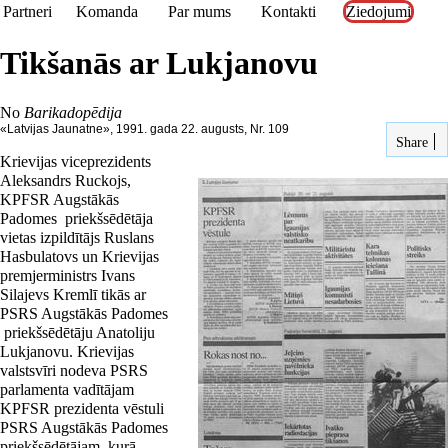
Partneri
Komanda
Par mums
Kontakti
Ziedojumi
Tikšanās ar Lukjanovu
No
Barikadopēdija
«Latvijas Jaunatne», 1991. gada 22. augusts, Nr. 109
Share
Krievijas viceprezidents
Aleksandrs Ruckojs,
KPFSR Augstākās
Padomes priekšsēdētāja
vietas izpildītājs Ruslans
Hasbulatovs un Krievijas
premjerministrs Ivans
Silajevs Kremlī tikās ar
PSRS Augstākās Padomes
priekšsēdētāju Anatoliju
Lukjanovu. Krievijas
valstsvīri nodeva PSRS
parlamenta vadītājam
KPFSR prezidenta vēstuli
PSRS Augstākās Padomes
priekšsēdētājam, kurā