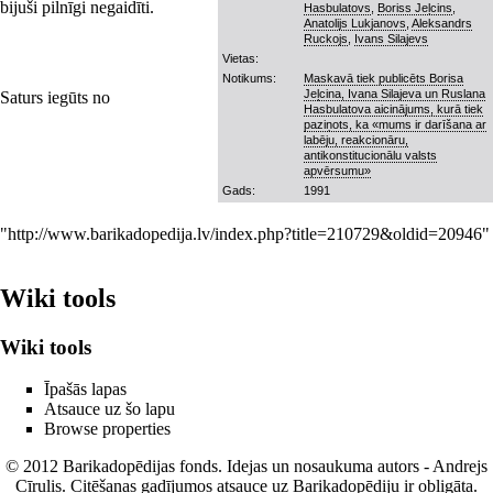
bijuši pilnīgi negaidīti.
Hasbulatovs
,
Boriss Jeļcins
,
Anatolijs Lukjanovs
,
Aleksandrs
Ruckojs
,
Ivans Silajevs
Vietas:
Notikums:
Maskavā tiek publicēts Borisa
Jeļcina, Ivana Silajeva un Ruslana
Saturs iegūts no
Hasbulatova aicinājums, kurā tiek
paziņots, ka «mums ir darīšana ar
labēju, reakcionāru,
antikonstitucionālu valsts
apvērsumu»
Gads:
1991
"
http://www.barikadopedija.lv/index.php?title=210729&oldid=20946
"
Wiki tools
Wiki tools
Īpašās lapas
Atsauce uz šo lapu
Browse properties
© 2012 Barikadopēdijas fonds. Idejas un nosaukuma autors - Andrejs
Cīrulis. Citēšanas gadījumos atsauce uz Barikadopēdiju ir obligāta.