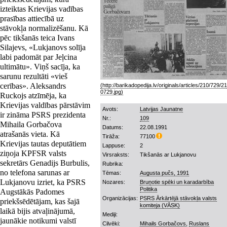
izteiktas Krievijas vadības
prasības attiecībā uz
stāvokļa normalizēšanu. Kā
pēc tikšanās teica Ivans
Silajevs, «Lukjanovs solīja
labi padomāt par Jeļcina
ultimātu». Viņš sacīja, ka
sarunu rezultāti «vieš
cerības». Aleksandrs
Ruckojs atzīmēja, ka
Krievijas valdības pārstāvim
Avots:
Latvijas Jaunatne
ir zināma PSRS prezidenta
Nr.:
109
Mihaila Gorbačova
Datums:
22.08.1991
atrašanās vieta. Kā
Tirāža:
77100
Krievijas tautas deputātiem
Lappuse:
2
ziņoja KPFSR valsts
Virsraksts:
Tikšanās ar Lukjanovu
sekretārs Genadijs Burbulis,
Rubrika:
no telefona sarunas ar
Tēmas:
Augusta pučs, 1991
Lukjanovu izriet, ka PSRS
Nozares:
Bruņotie spēki un karadarbība
Politika
Augstākās Padomes
Organizācijas:
PSRS Ārkārtējā stāvokļa valsts
priekšsēdētājam, kas šajā
komiteja (VĀSK)
laikā bijis atvaļinājumā,
Mediji:
jaunākie notikumi valstī
Cilvēki:
Mihails Gorbačovs
,
Ruslans