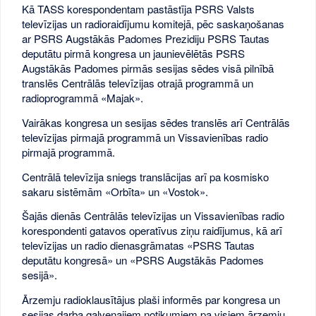
Kā TASS korespondentam pastāstīja PSRS Valsts
televīzijas un radioraidījumu komitejā, pēc saskaņošanas
ar PSRS Augstākās Padomes Prezidiju PSRS Tautas
deputātu pirmā kongresa un jaunievēlētās PSRS
Augstākās Padomes pirmās sesijas sēdes visā pilnībā
translēs Centrālās televīzijas otrajā programmā un
radioprogrammā «Majak».
Vairākas kongresa un sesijas sēdes translēs arī Centrālās
televīzijas pirmajā programmā un Vissavienības radio
pirmajā programmā.
Centrālā televīzija sniegs translācijas arī pa kosmisko
sakaru sistēmām «Orbīta» un «Vostok».
Šajās dienās Centrālās televīzijas un Vissavienības radio
korespondenti gatavos operatīvus ziņu raidījumus, kā arī
televīzijas un radio dienasgrāmatas «PSRS Tautas
deputātu kongresā» un «PSRS Augstākās Padomes
sesijā».
Ārzemju radioklausītājus plaši informēs par kongresa un
sesijas darba galvenajiem notikumiem pa visiem ārzemju