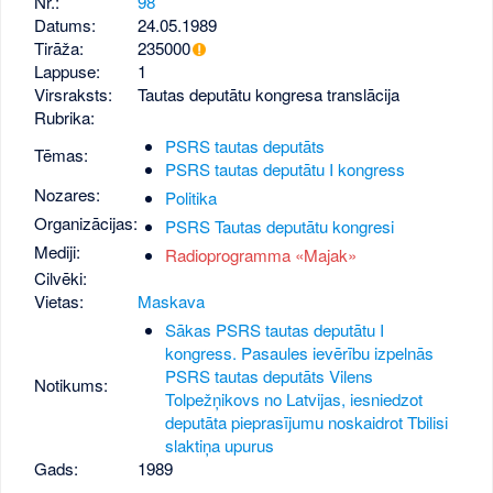
Nr.:
98
Datums:
24.05.1989
Tirāža:
235000
Lappuse:
1
Virsraksts:
Tautas deputātu kongresa translācija
Rubrika:
PSRS tautas deputāts
Tēmas:
PSRS tautas deputātu I kongress
Nozares:
Politika
Organizācijas:
PSRS Tautas deputātu kongresi
Mediji:
Radioprogramma «Majak»
Cilvēki:
Vietas:
Maskava
Sākas PSRS tautas deputātu I
kongress. Pasaules ievērību izpelnās
PSRS tautas deputāts Vilens
Notikums:
Tolpežņikovs no Latvijas, iesniedzot
deputāta pieprasījumu noskaidrot Tbilisi
slaktiņa upurus
Gads:
1989