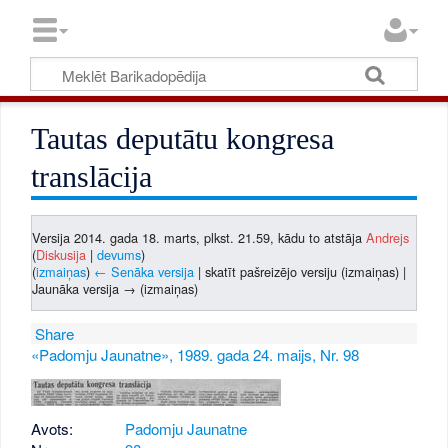
Tautas deputātu kongresa
translācija
Versija 2014. gada 18. marts, plkst. 21.59, kādu to atstāja
Andrejs
(
Diskusija
|
devums
)
(
izmaiņas
)
← Senāka versija
| skatīt pašreizējo versiju (izmaiņas) |
Jaunāka versija → (izmaiņas)
Share
«Padomju Jaunatne», 1989. gada 24. maijs, Nr. 98
Avots:
Padomju Jaunatne