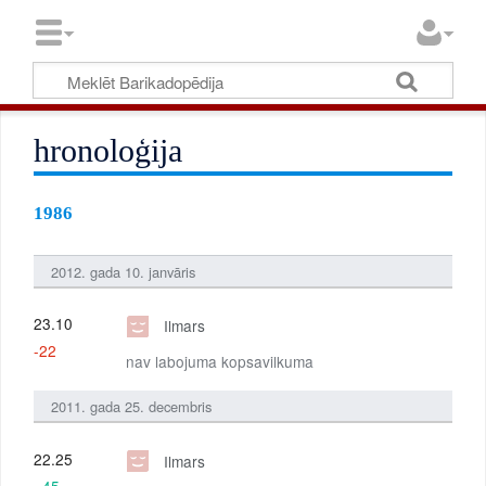
hronoloģija
1986
2012. gada 10. janvāris
23.10
Ilmars
-22
nav labojuma kopsavilkuma
2011. gada 25. decembris
22.25
Ilmars
+45