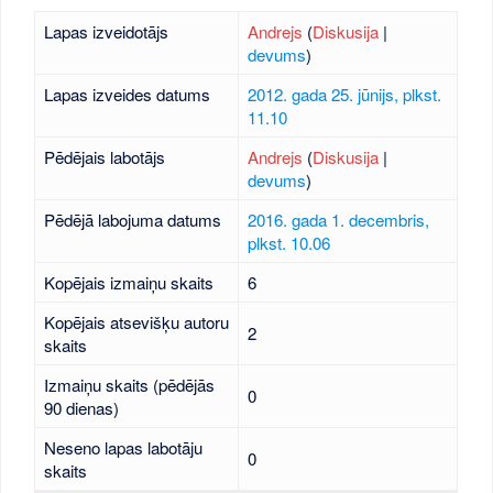
Lapas izveidotājs
Andrejs
(
Diskusija
|
devums
)
Lapas izveides datums
2012. gada 25. jūnijs, plkst.
11.10
Pēdējais labotājs
Andrejs
(
Diskusija
|
devums
)
Pēdējā labojuma datums
2016. gada 1. decembris,
plkst. 10.06
Kopējais izmaiņu skaits
6
Kopējais atsevišķu autoru
2
skaits
Izmaiņu skaits (pēdējās
0
90 dienas)
Neseno lapas labotāju
0
skaits