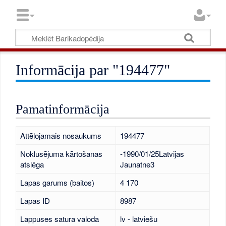
Informācija par "194477"
Pamatinformācija
Attēlojamais nosaukums
194477
Noklusējuma kārtošanas
-1990/01/25Latvijas
atslēga
Jaunatne3
Lapas garums (baitos)
4 170
Lapas ID
8987
Lappuses satura valoda
lv - latviešu