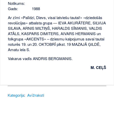
Notikums:
Gads:
1988
Ar zīmi «Palīdzi, Dievs, visai latviešu tautai!» «dziedošās
revolūcijas» atbalsta grupa — IEVA AKURĀTERE, SILVIJA
SILAVA, ARNIS MILTIŅŠ, HARALDS SĪMANIS, VALDIS
ATĀLS, KASPARS DIMITERS, AIVARS HERMANIS un
folkgrupa «AKCENTS» – dziesmu kalpojumus savai tautai
noturēs 19. un 20. OKTOBRĪ plkst. 19 MAZAJĀ ĢILDĒ,
Amatu iela S.
Vakarus vadīs ANDRIS BERGMANIS.
M. CEĻŠ
Kategorija
:
Avīžraksti