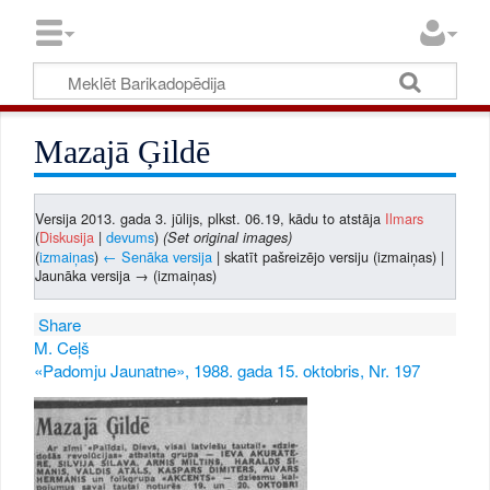
Mazajā Ģildē
Versija 2013. gada 3. jūlijs, plkst. 06.19, kādu to atstāja
Ilmars
(
Diskusija
|
devums
)
(Set original images)
(
izmaiņas
)
← Senāka versija
| skatīt pašreizējo versiju (izmaiņas) |
Jaunāka versija → (izmaiņas)
Share
M. Ceļš
«Padomju Jaunatne», 1988. gada 15. oktobris, Nr. 197