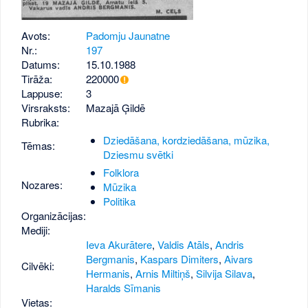
Avots:
Padomju Jaunatne
Nr.:
197
Datums:
15.10.1988
Tirāža:
220000
Lappuse:
3
Virsraksts:
Mazajā Ģildē
Rubrika:
Dziedāšana, kordziedāšana, mūzika,
Tēmas:
Dziesmu svētki
Folklora
Nozares:
Mūzika
Politika
Organizācijas:
Mediji:
Ieva Akurātere
,
Valdis Atāls
,
Andris
Bergmanis
,
Kaspars Dimiters
,
Aivars
Cilvēki:
Hermanis
,
Arnis Miltiņš
,
Silvija Silava
,
Haralds Sīmanis
Vietas: