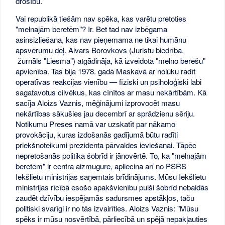
drošību.
Vai republikā tiešām nav spēka, kas varētu pretoties
"melnajām beretēm"? Ir. Bet tad nav izbēgama
asinsizliešana, kas nav pieņemama ne tikai humānu
apsvērumu dēļ. Aivars Borovkovs (Juristu biedrība,
žurnāls "Liesma") atgādināja, kā izveidota "melno berešu"
apvienība. Tas bija 1978. gadā Maskavā ar nolūku radīt
operatīvas reakcijas vienību — fiziski un psiholoģiski labi
sagatavotus cilvēkus, kas cīnītos ar masu nekārtībām. Kā
sacīja Aloizs Vaznis, mēģinājumi izprovocēt masu
nekārtības sākušies jau decembrī ar sprādzienu sēriju.
Notikumu Preses namā var uzskatīt par nākamo
provokāciju, kuras izdošanās gadījumā būtu radīti
priekšnoteikumi prezidenta pārvaldes ieviešanai. Tāpēc
nepretošanās politika šobrīd ir jānovērtē. To, ka "melnajām
beretēm" ir centra aizmugure, apliecina arī no PSRS
Iekšlietu ministrijas saņemtais brīdinājums. Mūsu Iekšlietu
ministrijas rīcībā esošo apakšvienību puiši šobrīd nebaidās
zaudēt dzīvību iespējamās sadursmes apstākļos, taču
politiski svarīgi ir no tās izvairīties. Aloizs Vaznis: "Mūsu
spēks ir mūsu nosvērtībā, pārliecībā un spējā nepakļauties