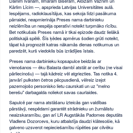
Dainim Īvānam, Ilmāram Bišeram, Aloizam Vaznim un
Kārlim Līcim —, apsprieda Latvijas Universitātes aulā.
Iespējams, radioklausītājus, kas sekoja līdzi pasākuma
pārraidei, neapmierināja Preses nama darbinieku
neizlēmība un nespēja operatīvi noteikt turpmāko rīcību.
Bet notikušais Preses namā ir tikai epizode daudz lielākā
politiskajā spēlē. Šīs ķēdes apmērus šodien grūti noteikt,
tāpat kā prognozēt katras nākamās dienas notikumus un
paredzēt, kurš viedoklis būs izrādījies īstais.
Preses nama darbinieku kopsapulce beidzās ar
vienošanos — ēku Balasta dambī atstāt ar cerību (ne visai
pārliecinošu) — tajā kādreiz vēl atgriezties. Tas notika 4.
janvārī pulksten četros pēcpusdienā, vēlreiz izejot
pazemojošo personisko lietu caurskati un uz "melno
berešu" darbagalda noliekot savas caurlaides.
Sapulcē par nama atstāšanu izteicās gan valdības
pārstāvji, nespēdami garantēt strādnieku un žurnālistu
neaizskaramību, gan arī LR Augstākās Padomes deputāts
Vladlens Dozorcevs, kuru atbalstīja daudzi klātesošie, kā
galveno uzsverot nepieciešamību rūpēties par cilvēku