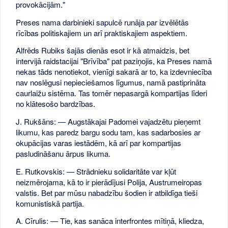
provokācijām."
Preses nama darbinieki sapulcē runāja par izvēlētās
rīcības politiskajiem un arī praktiskajiem aspektiem.
Alfrēds Rubiks šajās dienās esot ir kā atmaidzis, bet
intervijā raidstacijai "Brīvība" pat paziņojis, ka Preses namā
nekas tāds nenotiekot, vienīgi sakarā ar to, ka izdevniecība
nav noslēgusi nepieciešamos līgumus, namā pastiprināta
caurlaižu sistēma. Tas tomēr nepasargā kompartijas līderi
no klātesošo bardzības.
J. Rukšāns: — Augstākajai Padomei vajadzētu pieņemt
likumu, kas paredz bargu sodu tam, kas sadarbosies ar
okupācijas varas iestādēm, kā arī par kompartijas
pasludināšanu ārpus likuma.
E. Rutkovskis: — Strādnieku solidaritāte var kļūt
neizmērojama, kā to ir pierādījusi Polija, Austrumeiropas
valstis. Bet par mūsu nabadzību šodien ir atbildīga tieši
komunistiskā partija.
A. Cīrulis: — Tie, kas sanāca interfrontes mītiņā, kliedza,