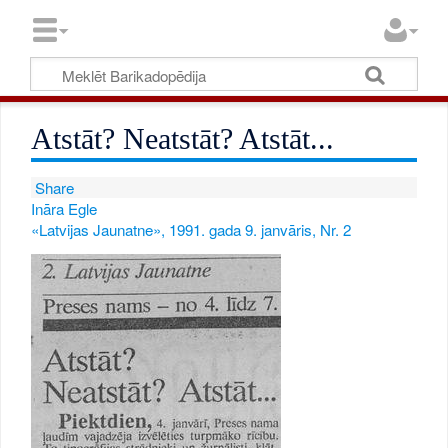
Atstāt? Neatstāt? Atstāt...
Share
Ināra Egle
«Latvijas Jaunatne», 1991. gada 9. janvāris, Nr. 2