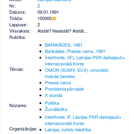
Nr.:
2
Datums:
09.01.1991
Tirāža:
150000
Lappuse:
2
Virsraksts:
Atstāt? Neatstāt? Atstāt...
Rubrika:
BARIKĀDES, 1991
Barikādes, Preses nams, 1991
Interfronte, (IF), Latvijas PSR darbaļaužu
internacionālā fronte
Tēmas:
OMON (SUMV, SUV), omonieši,
melnās beretes
Preses nams
Prezidenta pārvalde
X stunda
Politika
Nozares:
Žurnālistika
Interfronte, IF, Latvijas PSR darbaļaužu
internacionālā fronte
Organizācijas:
Latvijas Juristu biedrība