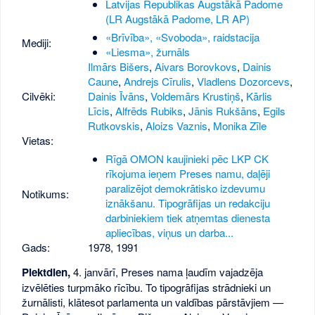
Latvijas Republikas Augstākā Padome
(LR Augstākā Padome, LR AP)
«Brīvība», «Svoboda», raidstacija
Mediji:
«Liesma», žurnāls
Ilmārs Bišers
,
Aivars Borovkovs
,
Dainis
Caune
,
Andrejs Cīrulis
,
Vladlens Dozorcevs
,
Cilvēki:
Dainis Īvāns
,
Voldemārs Krustiņš
,
Kārlis
Līcis
,
Alfrēds Rubiks
,
Jānis Rukšāns
,
Egils
Rutkovskis
,
Aloizs Vaznis
,
Monika Zīle
Vietas:
Rīgā OMON kaujinieki pēc LKP CK
rīkojuma ieņem Preses namu, daļēji
paralizējot demokrātisko izdevumu
Notikums:
iznākšanu. Tipogrāfijas un redakciju
darbiniekiem tiek atņemtas dienesta
apliecības, viņus un darba...
Gads:
1978
,
1991
Piektdien,
4. janvārī, Preses nama ļaudīm vajadzēja
izvēlēties turpmāko rīcību. To tipogrāfijas strādnieki un
žurnālisti, klātesot parlamenta un valdības pārstāvjiem —