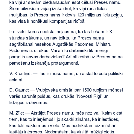
ka viņi ar savām biedranaudām esot cēluši Preses namu.
Šiem cilvēkiem vajag izskaidrot, ka viņi runā lielas
muļķības, jo Preses nams ir devis 120 miljonus lielu peļņu,
kas visa ir nonākusi kompartijas rīcībā.
Ir cilvēki, kurus neatstāj nojausma, ka tas tiešām ir X
stundas sākums, un nav teikts, ka Preses nama
sagrābšanai nesekos Augstākās Padomes, Ministru
Padomes u. c. ēkas. Vai arī to darbinieki tik mierīgi
pametīs savas darbavietas? Arī attiecībā uz Preses nama
pamešanu izskanēja pretargumenti.
V. Krustiņš: — Tas ir mūsu nams, un atstāt to būtu politiski
aplami.
D. Caune: — Vrubļevska emisāri par 1500 rubļiem mēnesī
varēs sarunāt puišus, kas drukās "Novosti Rigi" un
līdzīgus izdevumus.
M. Zīle: — Atstājot Preses namu, mēs nez vai liksim ciest
tiem, kas to ir ieņēmuši, jo skaidri zināms, ka ir iestādes,
kas tūlīt nāktu mūsu vietā. Mēs nedrīkstam aizmirst arī
lasītāju intereses. Nedomāsim, ka viņi tā mūžīgi cietīs.