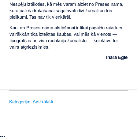
Nespēju iztēloties, kā mēs varam aiziet no Preses nama,
kurā paliek drukāšanai sagatavoti divi žurnāli un trīs
pielikumi. Tas nav tik vienkārši.
Kaut arī Preses nama atstāšanai ir tikai pagaidu raksturs,
vairākkārt tika izteiktas šaubas, vai mēs kā vienots —
tipogrāfijas un visu redakciju žurnālistu — kolektīvs tur
vairs atgriezīsimies.
Ināra Egle
Kategorija
:
Avīžraksti