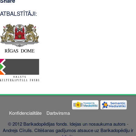
Share
ATBALSTĪTĀJI:
Konfidencialitāte
Darbvirsma
© 2012 Barikadopēdijas fonds. Idejas un nosaukuma autors -
Andrejs Cīrulis. Citēšanas gadījumos atsauce uz Barikadopēdiju ir