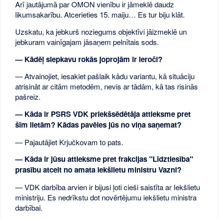
Arī jautājumā par OMON vienību ir jāmeklē daudz
likumsakarību. Atcerieties 15. maiju… Es tur biju klāt.
Uzskatu, ka jebkurš noziegums objektīvi jāizmeklē un
jebkuram vainīgajam jāsaņem pelnītais sods.
— Kādēļ slepkavu rokās joprojām ir ieroči?
— Atvainojiet, iesakiet pašlaik kādu variantu, kā situāciju
atrisināt ar citām metodēm, nevis ar tādām, kā tas risinās
pašreiz.
— Kāda ir PSRS VDK priekšsēdētāja attieksme pret
šīm lietām? Kādas pavēles jūs no viņa saņemat?
— Pajautājiet Krjučkovam to pats.
— Kāda ir jūsu attieksme pret frakcijas "Līdztiesība"
prasību atcelt no amata iekšlietu ministru Vazni?
— VDK darbība arvien ir bijusi ļoti cieši saistīta ar Iekšlietu
ministriju. Es nedrīkstu dot novērtējumu iekšlietu ministra
darbībai.