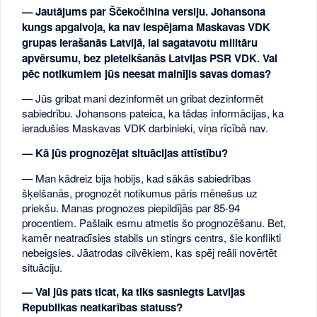
— Jautājums par Ščekočihina versiju. Johansona
kungs apgalvoja, ka nav iespējama Maskavas VDK
grupas ierašanās Latvijā, lai sagatavotu militāru
apvērsumu, bez pieteikšanās Latvijas PSR VDK. Vai
pēc notikumiem jūs neesat mainījis savas domas?
— Jūs gribat mani dezinformēt un gribat dezinformēt
sabiedrību. Johansons pateica, ka tādas informācijas, ka
ieradušies Maskavas VDK darbinieki, viņa rīcībā nav.
— Kā jūs prognozējat situācijas attīstību?
— Man kādreiz bija hobijs, kad sākās sabiedrības
šķelšanās, prognozēt notikumus pāris mēnešus uz
priekšu. Manas prognozes piepildījās par 85-94
procentiem. Pašlaik esmu atmetis šo prognozēšanu. Bet,
kamēr neatradīsies stabils un stingrs centrs, šie konflikti
nebeigsies. Jāatrodas cilvēkiem, kas spēj reāli novērtēt
situāciju.
— Vai jūs pats ticat, ka tiks sasniegts Latvijas
Republikas neatkarības statuss?