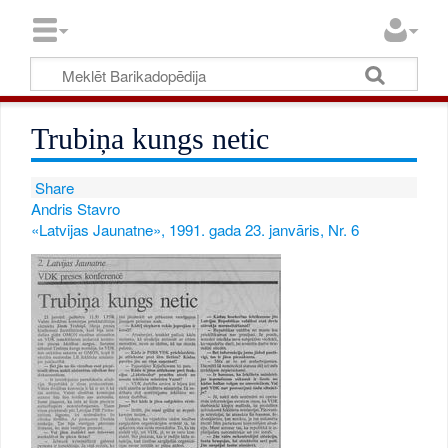
Trubiņa kungs netic
Share
Andris Stavro
«Latvijas Jaunatne», 1991. gada 23. janvāris, Nr. 6