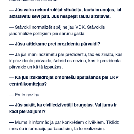
— Jūs vairs nekontrolējat situāciju, tauta bruņojas, lai
aizstāvētu sevi pati. Jūs nespējat tautu aizstāvēt.
— Stāvokli normalizēt spēj ne jau VDK. Stāvoklis
jānormalizē politiķiem pie sarunu galda.
— Jūsu attieksme pret prezidenta pārvaldi?
— Ja jūs mani nozīmētu par prezidentu, tad es zinātu, kas
ir prezidenta pārvalde, šobrīd es nezinu, kas ir prezidenta
pārvalde un kā tā izpaužas.
— Kā jūs izskaidrojat omoniešu apstāšanos pie LKP
centrālkomitejas?
— Es to nezinu.
— Jūs sakāt, ka civiliedzīvotāji bruņojas. Vai jums ir
kādi pierādījumi?
— Mums ir informācija par konkrētiem cilvēkiem. Tiklīdz
mēs šo informāciju pārbaudīsim, tā to realizēsim.