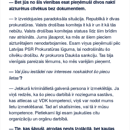
— Bet jūs no šīs vienības esat pieņēmuši divos naktī
aizturētus cilvēkus bez dokumentiem.
— Ir izveidojusies paradoksāla situācija. Republikā ir divas
prokuratūras. Valsts drošības komiteja it kā ir un it kā tās
nebūtu. Valsts drošības komitejas statuss līdz šim brīdim
nav atrisināts. Jums jāsaprot, ka mēs ar šiem pieciem
aizturētajiem nenodarbojamies. Esam viņus pieņēmuši pēc
Latvijas PSR Prokuratūras lūguma, lai nodrošinātu šo
cilvēku drošību. Ar prokurora Daukša sankciju. Tas bija
vienīgais pareizais lēmums, ko mēs varējām pieņemt.
—
Vai jūsu iestādei nav intereses noskaidrot šo piecu
lietas'
?
— Jebkurā krimināllietā galvenā persona ir izmeklētājs. Ja
viņš redzēs, ka šo piecu darbībā ir nozieguma sastāvs,
kas attiecas uz VDK kompetenci, viņš var nodot mums
lietu izmeklēšanai. Tad arī skatīsimies, vai tā ir mūsu
kompetence. Pietiekami ilgi esam jaukušies citu
organizāciju un orgānu darbībā.
— Tie, kas šāvuši, atrodas nevis izolācijā, bet kaujas