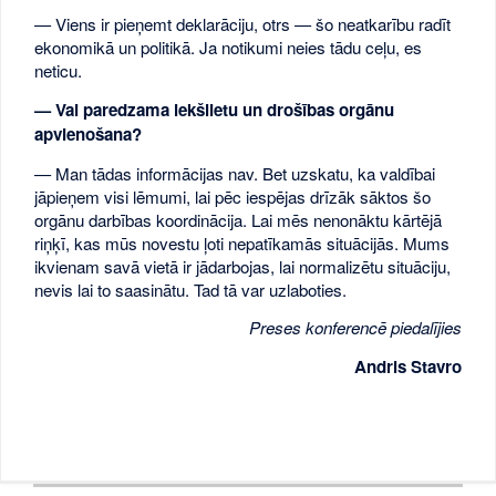
— Viens ir pieņemt deklarāciju, otrs — šo neatkarību radīt
ekonomikā un politikā. Ja notikumi neies tādu ceļu, es
neticu.
— Vai paredzama iekšlietu un drošības orgānu
apvienošana?
— Man tādas informācijas nav. Bet uzskatu, ka valdībai
jāpieņem visi lēmumi, lai pēc iespējas drīzāk sāktos šo
orgānu darbības koordinācija. Lai mēs nenonāktu kārtējā
riņķī, kas mūs novestu ļoti nepatīkamās situācijās. Mums
ikvienam savā vietā ir jādarbojas, lai normalizētu situāciju,
nevis lai to saasinātu. Tad tā var uzlaboties.
Preses konferencē piedalījies
Andris Stavro