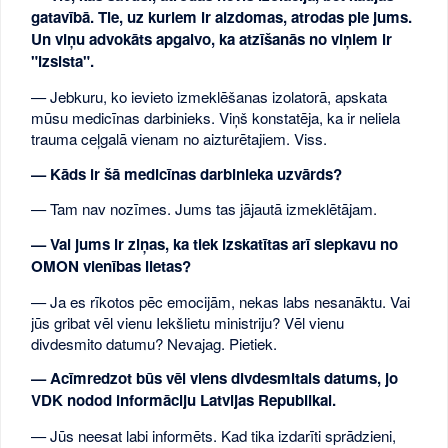
gatavībā. Tie, uz kuriem ir aizdomas, atrodas pie jums.
Un viņu advokāts apgalvo, ka atzīšanās no viņiem ir
"izsista".
— Jebkuru, ko ievieto izmeklēšanas izolatorā, apskata
mūsu medicīnas darbinieks. Viņš konstatēja, ka ir neliela
trauma ceļgalā vienam no aizturētajiem. Viss.
— Kāds ir šā medicīnas darbinieka uzvārds?
— Tam nav nozīmes. Jums tas jājautā izmeklētājam.
— Vai jums ir ziņas, ka tiek izskatītas arī slepkavu no
OMON vienības lietas?
— Ja es rīkotos pēc emocijām, nekas labs nesanāktu. Vai
jūs gribat vēl vienu Iekšlietu ministriju? Vēl vienu
divdesmito datumu? Nevajag. Pietiek.
— Acīmredzot būs vēl viens divdesmitais datums, jo
VDK nodod informāciju Latvijas Republikai.
— Jūs neesat labi informēts. Kad tika izdarīti sprādzieni,