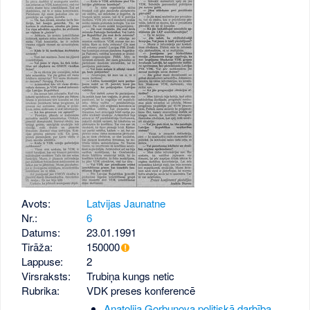
Avots:
Latvijas Jaunatne
Nr.:
6
Datums:
23.01.1991
Tirāža:
150000
Lappuse:
2
Virsraksts:
Trubiņa kungs netic
Rubrika:
VDK preses konferencē
Anatolija Gorbunova politiskā darbība