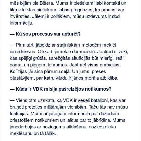
mēs bijām pie Bišera. Mums ir pietiekami labi kontakti un
tika izteiktas pietiekami labas prognozes, kā procesi var
izvērsties. Jālemj ir politiķiem, mūsu uzdevums ir dod
informāciju.
— Kā šos procesus var apturēt?
— Pirmkārt, jābeidz ar staļiniskām metodēm meklēt
ienaidniekus. Otrkārt, jāmeklē domubiedri. Jāatrod cilvēki,
kas spējīgi grūtās, sarežģītās situācijās būt mierīgi, reāli
domāt un pieņemt lēmumus. Jāatmet visas ambīcijas.
Kolīzijas jārisina pārrunu ceļā. Un jums. preses
pārstāvjiem, par katru vārdu ir jānes morāla atbildība.
— Kāda ir VDK misija pašreizējos notikumos?
— Viens otrs uzskata, ka VDK ir veseli bataljoni, kas var
bruņoti pretoties militārajām vienībām. Taču tās nav mūsu
funkcijas. Mums ir jāsaņem informācija par dažādiem
briestošiem notikumiem un laikus par to jābrīdina. Mums
jānodarbojas ar noziegumu atklāšanu, noziedznieku
meklēšanu un tā tālāk.