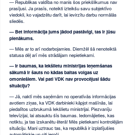
— Republikas valdība no manis šos priekšlikumus nav
prasījusi. Ja prasīs, noteikti izteikšu savu subjektīvo
viedokli, ko vajadzētu darīt, lai ievirzītu darbu normālās
sliedēs.
— Bet informācija jums jādod pastāvīgi, tas ir jūsu
pienākums.
— Mēs ar to arī nodarbojamies. Diemžēl šā nenoteiktā
statusa dēļ arī mēs strādājam nepietiekami.
— Ir baumas, ka Iekšlietu ministrijas ieņemšanas
sākumā ir šauts no kādas baltas volgas uz
omoniešiem. Vai pati VDK nav provocējusi šādu
situāciju?
— Jā, naktī mēs saņēmām no operatīvās informācijas
avotiem ziņas, ka VDK darbinieki kāpjot mašīnās, lai
piedalītos uzbrukumā Iekšlietu ministrijai. Piezvanīju
televīzijai, lai atsauktu šīs baumas. Iedomājieties, kas
notiktu, ja tas izskanētu ēterā! Mēs pietiekami kontrolējām
situāciju. Mani uztrauc tas, ka republikā ir izplatījušies
automātiskie un citi ieroči.