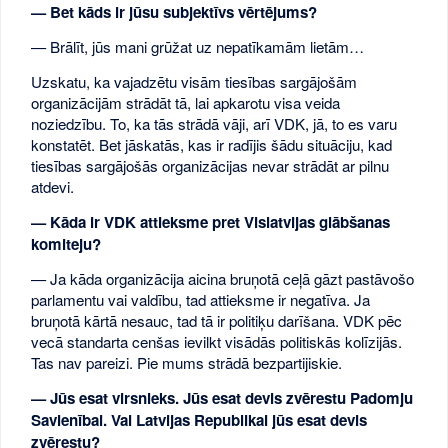
— Bet kāds ir jūsu subjektīvs vērtējums?
— Brālīt, jūs mani grūžat uz nepatīkamām lietām…
Uzskatu, ka vajadzētu visām tiesības sargājošām
organizācijām strādāt tā, lai apkarotu visa veida
noziedzību. To, ka tās strādā vāji, arī VDK, jā, to es varu
konstatēt. Bet jāskatās, kas ir radījis šādu situāciju, kad
tiesības sargājošās organizācijas nevar strādāt ar pilnu
atdevi.
— Kāda ir VDK attieksme pret Vislatvijas glābšanas
komiteju?
— Ja kāda organizācija aicina bruņotā ceļā gāzt pastāvošo
parlamentu vai valdību, tad attieksme ir negatīva. Ja
bruņotā kārtā nesauc, tad tā ir politiķu darīšana. VDK pēc
vecā standarta cenšas ievilkt visādās politiskās kolīzijās.
Tas nav pareizi. Pie mums strādā bezpartijiskie.
— Jūs esat virsnieks. Jūs esat devis zvērestu Padomju
Savienībai. Vai Latvijas Republikai jūs esat devis
zvērestu?