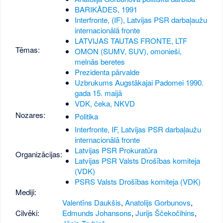
BARIKĀDES, 1991
Interfronte, (IF), Latvijas PSR darbaļaužu
internacionālā fronte
LATVIJAS TAUTAS FRONTE, LTF
Tēmas:
OMON (SUMV, SUV), omonieši,
melnās beretes
Prezidenta pārvalde
Uzbrukums Augstākajai Padomei 1990.
gada 15. maijā
VDK, čeka, NKVD
Nozares:
Politika
Interfronte, IF, Latvijas PSR darbaļaužu
internacionālā fronte
Latvijas PSR Prokuratūra
Organizācijas:
Latvijas PSR Valsts Drošības komiteja
(VDK)
PSRS Valsts Drošības komiteja (VDK)
Mediji:
Valentīns Daukšis
,
Anatolijs Gorbunovs
,
Cilvēki:
Edmunds Johansons
,
Jurijs Ščekočihins
,