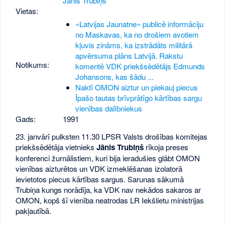
Jānis Trubiņš
Vietas:
«Latvijas Jaunatne» publicē informāciju
no Maskavas, ka no drošiem avotiem
kļuvis zināms, ka izstrādāts militārā
apvērsuma plāns Latvijā. Rakstu
Notikums:
komentē VDK priekšsēdētājs Edmunds
Johansons, kas šādu ...
Naktī OMON aiztur un piekauj piecus
Īpašo tautas brīvprātīgo kārtības sargu
vienības dalībniekus
Gads:
1991
23. janvārī pulksten 11.30 LPSR Valsts drošības komitejas
priekšsēdētāja vietnieks
Jānis Trubiņš
rīkoja preses
konferenci žurnālistiem, kuri bija ieradušies glābt OMON
vienības aizturētos un VDK izmeklēšanas izolatorā
ievietotos piecus kārtības sargus. Sarunas sākumā
Trubiņa kungs norādīja, ka VDK nav nekādos sakaros ar
OMON, kopš šī vienība neatrodas LR Iekšlietu ministrijas
pakļautībā.