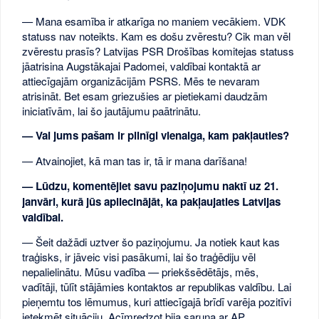
— Mana esamība ir atkarīga no maniem vecākiem. VDK
statuss nav noteikts. Kam es došu zvērestu? Cik man vēl
zvērestu prasīs? Latvijas PSR Drošības komitejas statuss
jāatrisina Augstākajai Padomei, valdībai kontaktā ar
attiecīgajām organizācijām PSRS. Mēs te nevaram
atrisināt. Bet esam griezušies ar pietiekami daudzām
iniciatīvām, lai šo jautājumu paātrinātu.
— Vai jums pašam ir pilnīgi vienalga, kam pakļauties?
— Atvainojiet, kā man tas ir, tā ir mana darīšana!
— Lūdzu, komentējiet savu paziņojumu naktī uz 21.
janvāri, kurā jūs apliecinājāt, ka pakļaujaties Latvijas
valdībai.
— Šeit dažādi uztver šo paziņojumu. Ja notiek kaut kas
traģisks, ir jāveic visi pasākumi, lai šo traģēdiju vēl
nepalielinātu. Mūsu vadība — priekšsēdētājs, mēs,
vadītāji, tūlīt stājāmies kontaktos ar republikas valdību. Lai
pieņemtu tos lēmumus, kuri attiecīgajā brīdī varēja pozitīvi
ietekmēt situāciju. Acīmredzot bija saruna ar AP