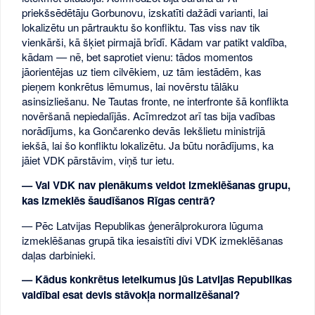
priekšsēdētāju Gorbunovu, izskatīti dažādi varianti, lai
lokalizētu un pārtrauktu šo konfliktu. Tas viss nav tik
vienkārši, kā šķiet pirmajā brīdī. Kādam var patikt valdība,
kādam — nē, bet saprotiet vienu: tādos momentos
jāorientējas uz tiem cilvēkiem, uz tām iestādēm, kas
pieņem konkrētus lēmumus, lai novērstu tālāku
asinsizliešanu. Ne Tautas fronte, ne interfronte šā konflikta
novēršanā nepiedalījās. Acīmredzot arī tas bija vadības
norādījums, ka Gončarenko devās Iekšlietu ministrijā
iekšā, lai šo konfliktu lokalizētu. Ja būtu norādījums, ka
jāiet VDK pārstāvim, viņš tur ietu.
— Vai VDK nav pienākums veidot izmeklēšanas grupu,
kas izmeklēs šaudīšanos Rīgas centrā?
— Pēc Latvijas Republikas ģenerālprokurora lūguma
izmeklēšanas grupā tika iesaistīti divi VDK izmeklēšanas
daļas darbinieki.
— Kādus konkrētus ieteikumus jūs Latvijas Republikas
valdībai esat devis stāvokļa normalizēšanai?