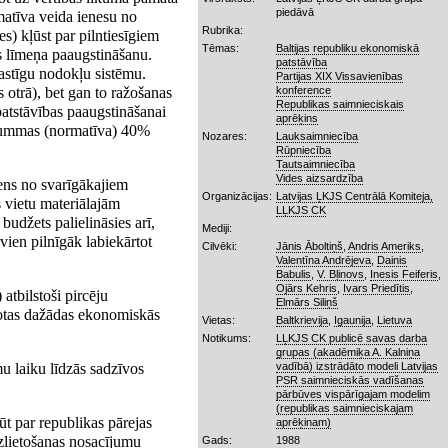
piedāvā
rmatīva veida ienesu no
Rubrika:
s) kļūst par pilntiesīgiem
Tēmas:
Baltijas republiku ekonomiskā
es līmeņa paaugstināšanu.
patstāvība
astīgu nodokļu sistēmu.
Partijas XIX Vissavienības
 otrā), bet gan to ražošanas
konference
Republikas saimnieciskais
atstāvības paaugstināšanai
aprēķins
a summas (normatīva) 40%
Nozares:
Lauksaimniecība
Rūpniecība
Tautsaimniecība
Vides aizsardzība
iens no svarīgākajiem
Organizācijas:
Latvijas ĻKJS Centrālā Komiteja,
s vietu materiālajām
LĻKJS CK
budžets palielināsies arī,
Mediji:
vien pilnīgāk labiekārtot
Cilvēki:
Jānis Āboltiņš
,
Andris Ameriks
,
Valentīna Andrējeva
,
Dainis
Babulis
,
V. Bļinovs
,
Inesis Feiferis
,
Ojārs Kehris
,
Ivars Priedītis
,
atbilstoši pircēju
Elmārs Siliņš
ntotas dažādas ekonomiskās
Vietas:
Baltkrievija
,
Igaunija
,
Lietuva
Notikums:
LĻKJS CK publicē savas darba
grupas (akadēmiķa A. Kalniņa
u laiku līdzās sadzīvos
vadībā) izstrādāto modeli Latvijas
PSR saimnieciskās vadīšanas
pārbūves vispārīgajam modelim
(republikas saimnieciskajam
ūt par republikas pārejas
aprēķinam)
zlietošanas nosacījumu
Gads:
1988