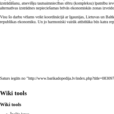
izstrādāšanu, atsevišķu tautsaimniecības sfēru (kompleksu) īpatnību i
alternatīvas izstrādnes nepieciešamas brīvās ekonomiskās zonas izveidoš
Visu šo darbu vēlams veikt koordinācijā ar Igaunijas, Lietuvas un Balt
republikas ekonomiku. Un jo harmoniski vairāk attīstītāka būs katra r
Saturs iegūts no "
http://www.barikadopedija.lv/index.php?title=0830
Wiki tools
Wiki tools