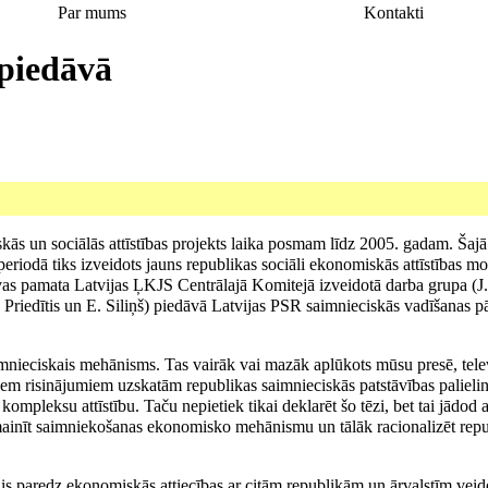
Par mums
Kontakti
piedāvā
 un sociālās attīstības projekts laika posmam līdz 2005. gadam. Šajā pr
eriodā tiks izveidots jauns republikas sociāli ekonomiskās attīstības mo
īvas pamata Latvijas ĻKJS Centrālajā Komitejā izveidotā darba grupa (J
. Priedītis un E. Siliņš) piedāvā Latvijas PSR saimnieciskās vadīšanas p
imnieciskais mehānisms. Tas vairāk vai mazāk aplūkots mūsu presē, telev
m risinājumiem uzskatām republikas saimnieciskās patstāvības palielinā
ompleksu attīstību. Taču nepietiek tikai deklarēt šo tēzi, bet tai jādod 
 mainīt saimniekošanas ekonomisko mehānismu un tālāk racionalizēt repu
is paredz ekonomiskās attiecības ar citām republikām un ārvalstīm veid