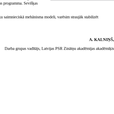
bas programma. Sevišķas
āku saimnieciskā mehānisma modeli, varēsim straujāk stabilizēt
A. KALNIŅŠ,
Darba grupas vadītājs, Latvijas PSR Zinātņu akadēmijas akadēmiķis