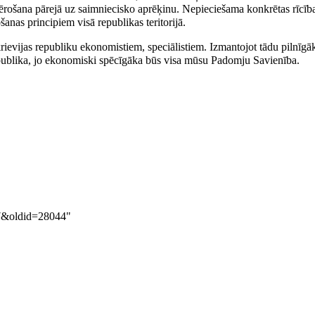
evērošana pārejā uz saimniecisko aprēķinu. Nepieciešama konkrētas rīcī
anas principiem visā republikas teritorijā.
krievijas republiku ekonomistiem, speciālistiem. Izmantojot tādu pilnīg
epublika, jo ekonomiski spēcīgāka būs visa mūsu Padomju Savienība.
97&oldid=28044
"