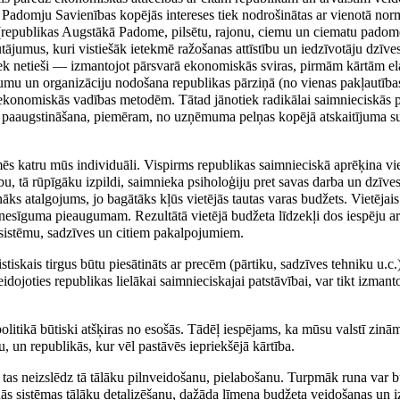
gu. Padomju Savienības kopējās intereses tiek nodrošinātas ar vienotā no
i (republikas Augstākā Padome, pilsētu, rajonu, ciemu un ciematu padome
utājumus, kuri vistiešāk ietekmē ražošanas attīstību un iedzīvotāju dzīv
k netieši — izmantojot pārsvarā ekonomiskās sviras, pirmām kārtām el
mumu un organizāciju nodošana republikas pārziņā (no vienas pakļautības
 ekonomiskās vadības metodēm. Tātad jānotiek radikālai saimnieciskās p
tības paaugstināšana, piemēram, no uzņēmuma pelņas kopējā atskaitījum
mēs katru mūs individuāli. Vispirms republikas saimnieciskā aprēķina v
bu, tā rūpīgāku izpildi, saimnieka psiholoģiju pret savas darba un dzīve
āks atalgojums, jo bagātāks kļūs vietējās tautas varas budžets. Vietējais 
enesīguma pieaugumam. Rezultātā vietējā budžeta līdzekļi dos iespēju ar
u sistēmu, sadzīves un citiem pakalpojumiem.
skais tirgus būtu piesātināts ar precēm (pārtiku, sadzīves tehniku u.c.) 
dojoties republikas lielākai saimnieciskajai patstāvībai, var tikt izma
litikā būtiski atšķiras no esošās. Tādēļ iespējams, ka mūsu valstī zinām
, un republikās, kur vēl pastāvēs iepriekšējā kārtība.
 tas neizslēdz tā tālāku pilnveidošanu, pielabošanu. Turpmāk runa var b
s sistēmas tālāku detalizēšanu, dažāda līmeņa budžeta veidošanas un i