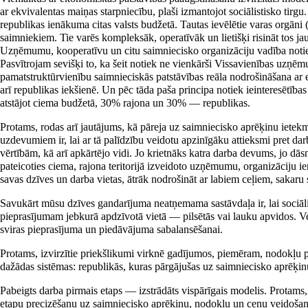
ar ekvivalentas maiņas starpniecību, plaši izmantojot sociālistisko tir
republikas ienākuma citas valsts budžetā. Tautas ievēlētie varas orgān
saimniekiem. Tie varēs kompleksāk, operatīvāk un lietišķi risināt tos ja
Uzņēmumu, kooperatīvu un citu saimniecisko organizāciju vadība notie
Pasvītrojam sevišķi to, ka šeit notiek ne vienkārši Vissavienības uzņē
pamatstruktūrvienību saimnieciskās patstāvības reāla nodrošināšana ar
arī republikas iekšienē. Un pēc tāda paša principa notiek ieinteresē
atstājot ciema budžetā, 30% rajona un 30% — republikas.
Protams, rodas arī jautājums, kā pāreja uz saimniecisko aprēķinu ietek
uzdevumiem ir, lai ar tā palīdzību veidotu apzinīgāku attieksmi pret dar
vērtībām, kā arī apkārtējo vidi. Jo krietnāks katra darba devums, jo dāsn
pateicoties ciema, rajona teritorijā izveidoto uzņēmumu, organizāciju i
savas dzīves un darba vietas, ātrāk nodrošināt ar labiem ceļiem, sakar
Savukārt mūsu dzīves gandarījuma neatņemama sastāvdaļa ir, lai sociālisti
pieprasījumam jebkurā apdzīvotā vietā — pilsētās vai lauku apvidos. Vei
sviras pieprasījuma un piedāvājuma sabalansēšanai.
Protams, izvirzītie priekšlikumi virknē gadījumos, piemēram, nodokļu po
dažādas sistēmas: republikās, kuras pārgājušas uz saimniecisko aprēķinu
Pabeigts darba pirmais etaps — izstrādāts vispārīgais modelis. Protams,
etapu precizēšanu uz saimniecisko aprēķinu, nodokļu un cenu veidošanā