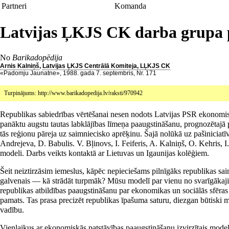
Partneri
Komanda
Latvijas ĻKJS CK darba grupa 
No
Barikadopēdija
Arnis Kalniņš
,
Latvijas ĻKJS Centrālā Komiteja, LĻKJS CK
«Padomju Jaunatne», 1988. gada 7. septembris, Nr. 171
Turpinājums:
http://www.barikadopedija.lv/raksti/970942
Republikas sabiedrības vērtēšanai nesen nodots Latvijas PSR ekonomiskās
panāktu augstu tautas labklājības līmeņa paaugstināšanu, prognozētajā p
tās reģionu pāreja uz saimniecisko aprēķinu. Šajā nolūkā uz pašiniciat
Andrejeva, D. Babulis. V. Bļinovs, I. Feiferis, A. Kalniņš, O. Kehris, I
modeli. Darbs veikts kontaktā ar Lietuvas un Igaunijas kolēģiem.
Šeit neiztirzāsim iemeslus, kāpēc nepieciešams pilnīgāks republikas sa
galvenais — kā strādāt turpmāk? Mūsu modelī par vienu no svarīgākajie
republikas atbildības paaugstināšanu par ekonomikas un sociālās sfēras k
pamats. Tas prasa precizēt republikas īpašuma saturu, diezgan būtiski
vadību.
Vienlaikus ar ekonomiskās patstāvības paaugstināšanu izvirzītais model