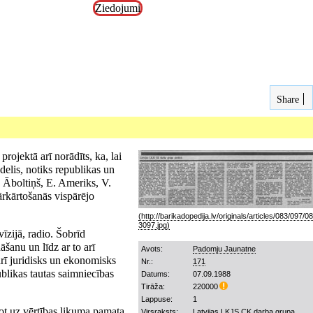
Ziedojumi
Share
ojektā arī norādīts, ka, lai
delis, notiks republikas un
. Āboltiņš, E. Ameriks, V.
ārkārtošanās vispārējo
īzijā, radio. Šobrīd
šanu un līdz ar to arī
Avots:
Padomju Jaunatne
arī juridisks un ekonomisks
Nr.:
171
blikas tautas saimniecības
Datums:
07.09.1988
Tirāža:
220000
Lappuse:
1
ot uz vērtības likuma pamata
Virsraksts:
Latvijas ĻKJS CK darba grupa