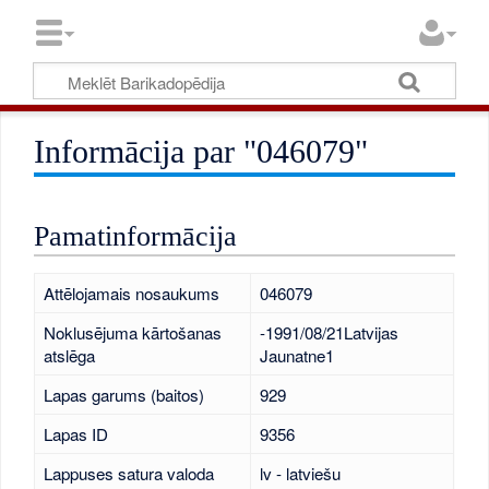
Informācija par "046079"
Pamatinformācija
Attēlojamais nosaukums
046079
Noklusējuma kārtošanas
-1991/08/21Latvijas
atslēga
Jaunatne1
Lapas garums (baitos)
929
Lapas ID
9356
Lappuses satura valoda
lv - latviešu