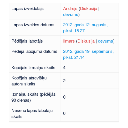
Lapas izveidotājs
Andrejs
(
Diskusija
|
devums
)
Lapas izveides datums
2012. gada 12. augusts,
plkst. 15.27
Pēdējais labotājs
Ilmars
(
Diskusija
|
devums
)
Pēdējā labojuma datums
2012. gada 19. septembris,
plkst. 21.14
Kopējais izmaiņu skaits
4
Kopējais atsevišķu
2
autoru skaits
Izmaiņu skaits (pēdējās
0
90 dienas)
Neseno lapas labotāju
0
skaits