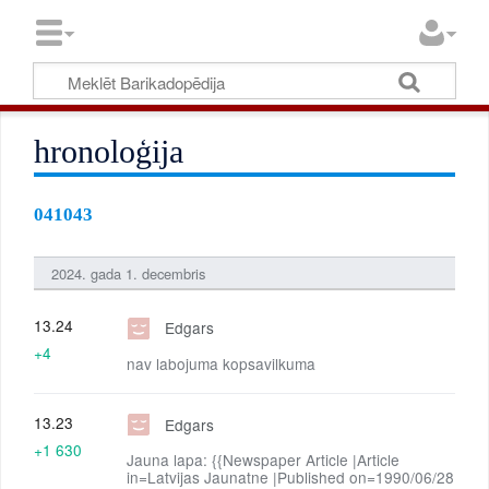
hronoloģija
041043
2024. gada 1. decembris
13.24
Edgars
+4
nav labojuma kopsavilkuma
13.23
Edgars
+1 630
Jauna lapa: {{Newspaper Article |Article
in=Latvijas Jaunatne |Published on=1990/06/28