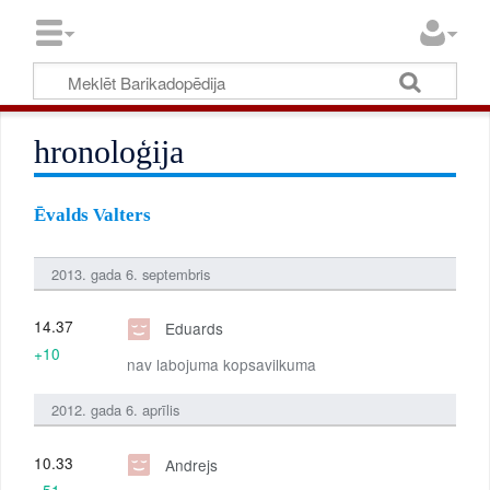
hronoloģija
Ēvalds Valters
2013. gada 6. septembris
14.37
Eduards
+10
nav labojuma kopsavilkuma
2012. gada 6. aprīlis
10.33
Andrejs
+51