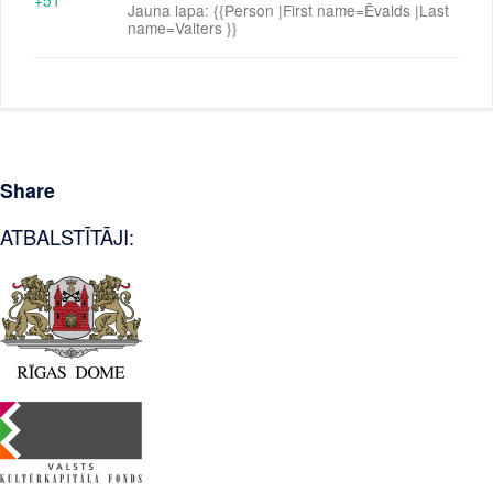
Jauna lapa: {{Person |First name=Ēvalds |Last
name=Valters }}
Share
ATBALSTĪTĀJI: