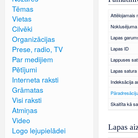
Tēmas
Attēlojamais
Vietas
Noklusējuma 
Cilvēki
Organizācijas
Lapas garums
Prese, radio, TV
Lapas ID
Par medijiem
Lappuses sat
Pētījumi
Lapas satura
Interneta raksti
Indeksācija a
Grāmatas
Pāradresāciju
Visi raksti
Skaitīta kā sa
Atmiņas
Video
Lapas ai
Logo lejupielādei