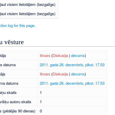
ļaut visiem lietotājiem (bezgalīgs)
ļaut visiem lietotājiem (bezgalīgs)
tion log for this page.
 vēsture
tājs
Ilmars
(
Diskusija
|
devums
)
es datums
2011. gada 26. decembris, plkst. 17.53
tājs
Ilmars
(
Diskusija
|
devums
)
uma datums
2011. gada 26. decembris, plkst. 17.53
iņu skaits
1
višķu autoru skaits
1
s (pēdējās 90 dienas)
0