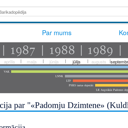
Par mums
Kon
aprīlis
maijs
jūnijs
jūlijs
augusts
septembr
VAK
LNNK
LTF
PSRS tautas deputāti
LR Augstākās Padomes dep
cija par "«Padomju Dzimtene» (Kuldīg
ormācija