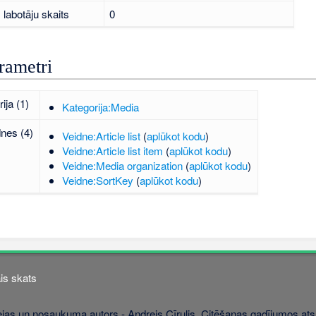
labotāju skaits
0
rametri
ija (1)
Kategorija:Media
dnes (4)
Veidne:Article list
(
aplūkot kodu
)
Veidne:Article list item
(
aplūkot kodu
)
Veidne:Media organization
(
aplūkot kodu
)
Veidne:SortKey
(
aplūkot kodu
)
is skats
jas un nosaukuma autors - Andrejs Cīrulis. Citēšanas gadījumos atsa