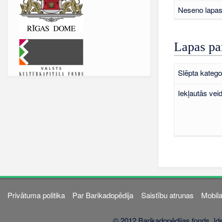
Neseno lapas 
Lapas pa
Slēpta kategor
Iekļautās vei
Privātuma politika
Par Barikadopēdija
Saistību atrunas
Mobila
© 2012 Barikadopēdijas fonds. Ide