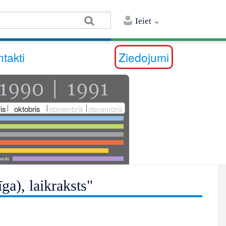
Ieiet
takti
Ziedojumi
is
oktobris
novembris
decembris
utāti
a), laikraksts"