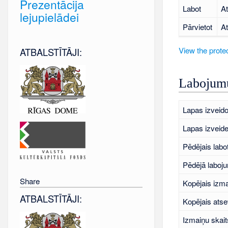
Prezentācija
Labot
At
lejupielādei
Pārvietot
At
View the protec
ATBALSTĪTĀJI:
Labojumu
Lapas izveido
Lapas izveid
Pēdējais labo
Pēdējā laboj
Share
Kopējais izma
ATBALSTĪTĀJI:
Kopējais atse
Izmaiņu skait