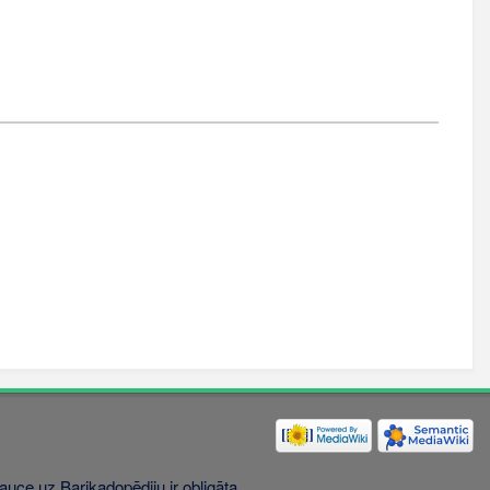
uce uz Barikadopēdiju ir obligāta.