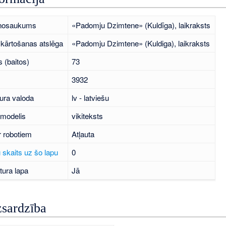
 nosaukums
«Padomju Dzimtene» (Kuldīga), laikraksts
kārtošanas atslēga
«Padomju Dzimtene» (Kuldiga), laikraksts
 (baitos)
73
3932
ura valoda
lv - latviešu
 modelis
vikiteksts
r robotiem
Atļauta
 skaits uz šo lapu
0
tura lapa
Jā
zsardzība