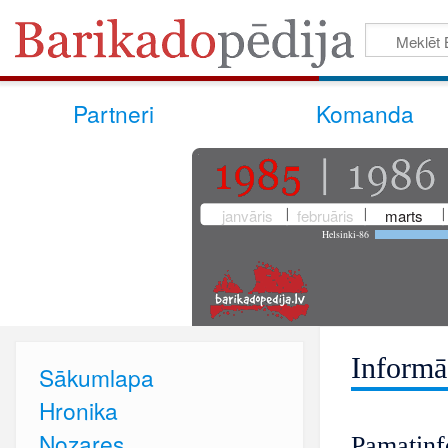
Partneri
Komanda
janvāris
februāris
marts
Helsinki-86
Informā
Sākumlapa
Hronika
Nozares
Pamatinf